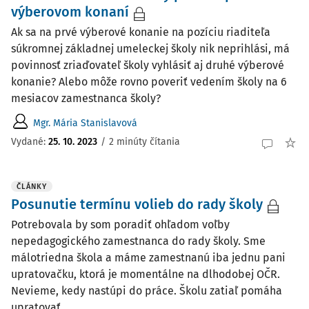
výberovom konaní
Ak sa na prvé výberové konanie na pozíciu riaditeľa
súkromnej základnej umeleckej školy nik neprihlási, má
povinnosť zriaďovateľ školy vyhlásiť aj druhé výberové
konanie? Alebo môže rovno poveriť vedením školy na 6
mesiacov zamestnanca školy?
Mgr. Mária Stanislavová
Vydané:
25. 10. 2023
/
2 minúty čítania
ČLÁNKY
Posunutie termínu volieb do rady školy
Potrebovala by som poradiť ohľadom voľby
nepedagogického zamestnanca do rady školy. Sme
málotriedna škola a máme zamestnanú iba jednu pani
upratovačku, ktorá je momentálne na dlhodobej OČR.
Nevieme, kedy nastúpi do práce. Školu zatiaľ pomáha
upratovať ...