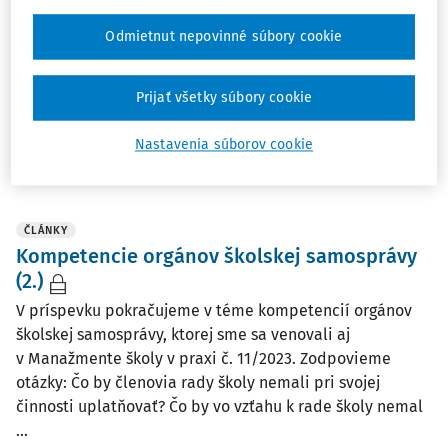
V príspevku sa venujeme obecnej školskej rade, jej
ustanoveniu a kompetenciám. Pripomíname, že je
Odmietnut nepovinné súbory cookie
orgánom školskej samosprávy podľa zákona č. 596/2003
Z. z. o štátnej správe v školstve a školskej samospráve.
Prijať všetky súbory cookie
Upozorňujeme, kde sa zriaďuje, koľko má členov ...
Mgr. Mária Stanislavová
Nastavenia súborov cookie
Vydané:
6. 2. 2024
ČLÁNKY
Kompetencie orgánov školskej samosprávy
(2.)
V príspevku pokračujeme v téme kompetencií orgánov
školskej samosprávy, ktorej sme sa venovali aj
v Manažmente školy v praxi č. 11/2023. Zodpovieme
otázky: Čo by členovia rady školy nemali pri svojej
činnosti uplatňovať? Čo by vo vzťahu k rade školy nemal
...