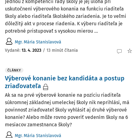
Jednou z kompetencií rady školy je jej úloha pri
uskutočnení výberového konania na funkciu riaditeľa
školy alebo riaditeľa školského zariadenia. Je to veľmi
dôležitý akt v procese riadenia. K výberu riaditeľa je
potrebné pristupovať s vysokou mierou ...
Mgr. Mária Stanislavová
Vydané:
13. 4. 2023
/
13 minút čítania
ČLÁNKY
Výberové konanie bez kandidáta a postup
zriaďovateľa
Ak sa na prvé výberové konanie na pozíciu riaditeľa
súkromnej základnej umeleckej školy nik neprihlási, má
povinnosť zriaďovateľ školy vyhlásiť aj druhé výberové
konanie? Alebo môže rovno poveriť vedením školy na 6
mesiacov zamestnanca školy?
Mgr. Mária Stanislavová