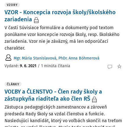
VZORY
VZOR - Koncepcia rozvoja školy/školského
zariadenia
V časti Súvisiace formuláre a dokumenty pod textom
ponúkame vzor koncepcie rozvoja školy, resp. školského
zariadenia. Vzor nie je záväzný, má len odporúčací
charakter.
Mgr. Mária Stanislavová
,
PhDr. Anna Böhmerová
Vydané:
9. 6. 2021
/
1 minúta čítania
ČLÁNKY
VOĽBY a ČLENSTVO - Člen rady školy a
zástupkyňa riaditeľa ako člen RŠ
Zástupca pedagogických zamestnancov a zároveň
predseda Rady školy sa vzdal členstva a funkcie.
Nasledujúci kandidát, ktorý vo voľbách skončil na treťom