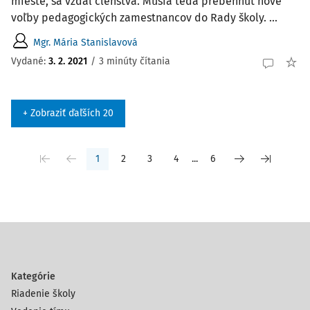
mieste, sa vzdal členstva. Musia teda prebehnúť nové
voľby pedagogických zamestnancov do Rady školy. ...
Mgr. Mária Stanislavová
Vydané:
3. 2. 2021
/
3 minúty čítania
+ Zobraziť ďaľších 20
1
2
3
4
...
6
Kategórie
Riadenie školy