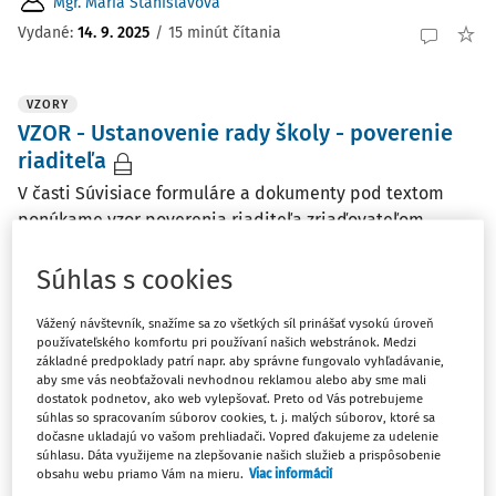
Mgr. Mária Stanislavová
Vydané:
14. 9. 2025
/
15 minút čítania
VZORY
VZOR - Ustanovenie rady školy - poverenie
riaditeľa
V časti Súvisiace formuláre a dokumenty pod textom
ponúkame vzor poverenia riaditeľa zriaďovateľom
ustanovením rady školy z dôvodu zániku členstva členov
rady školy.
Súhlas s cookies
Mgr. Mária Stanislavová
Vážený návštevník, snažíme sa zo všetkých síl prinášať vysokú úroveň
Vydané:
17. 9. 2024
/
1 minúta čítania
používateľského komfortu pri používaní našich webstránok. Medzi
základné predpoklady patrí napr. aby správne fungovalo vyhľadávanie,
aby sme vás neobťažovali nevhodnou reklamou alebo aby sme mali
dostatok podnetov, ako web vylepšovať. Preto od Vás potrebujeme
ČLÁNKY
súhlas so spracovaním súborov cookies, t. j. malých súborov, ktoré sa
dočasne ukladajú vo vašom prehliadači. Vopred ďakujeme za udelenie
Obecná školská rada, jej ustanovenie a
súhlasu. Dáta využijeme na zlepšovanie našich služieb a prispôsobenie
kompetencie
obsahu webu priamo Vám na mieru.
Viac informácií