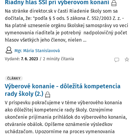
Riadny hlas ŠŠI pri výberovom konaní
Na stránke direktor.sk v časti Riadenie školy som sa
dočítala, že: "podľa § 5 ods. 5 zákona č. 552/2003 Z. z. -
Na platné uznesenie orgánu školskej samosprávy vo veci
vymenovania riaditeľa je potrebný nadpolovičný počet
hlasov všetkých jeho členov, nielen ...
Mgr. Mária Stanislavová
Vydané:
7. 6. 2023
/
2 minúty čítania
ČLÁNKY
Výberové konanie - dôležitá kompetencia
rady školy (2.)
V príspevku pokračujeme v téme výberového konania
ako dôležitej kompetencie rady školy. Ozrejmíme
ukončenie prijímania prihlášok do výberového konania,
otváranie obálok. Opíšeme oznámenie výsledkov
uchádzačom. Upozorníme na proces vymenovania