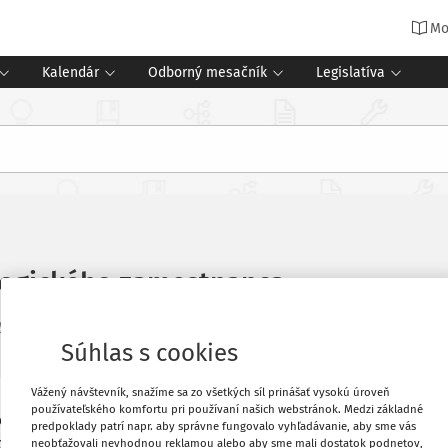
Mo
Kalendár
Odborný mesačník
Legislatíva
ogického zamestnanca
y čítania
Súhlas s cookies
Vážený návštevník, snažíme sa zo všetkých síl prinášať vysokú úroveň
používateľského komfortu pri používaní našich webstránok. Medzi základné
ického zamestnanca z rady školy? Na
Vytlačiť
predpoklady patrí napr. aby správne fungovalo vyhľadávanie, aby sme vás
gogických zamestnancov vyjadrili svoju
neobťažovali nevhodnou reklamou alebo aby sme mali dostatok podnetov,