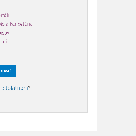
rtáli
Moja kancelária
pisov
dári
trovať
redplatnom
?