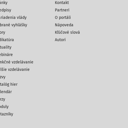
ánky
Kontakt
edpisy
Partneri
riadenia vlády
O portáli
brané vyhlášky
Nápoveda
ory
Kľúčové slová
dikatúra
Autori
tuality
bináre
nkčné vzdelávanie
lšie vzdelávanie
zvy
talóg hier
lendár
rzy
duly
tazníky