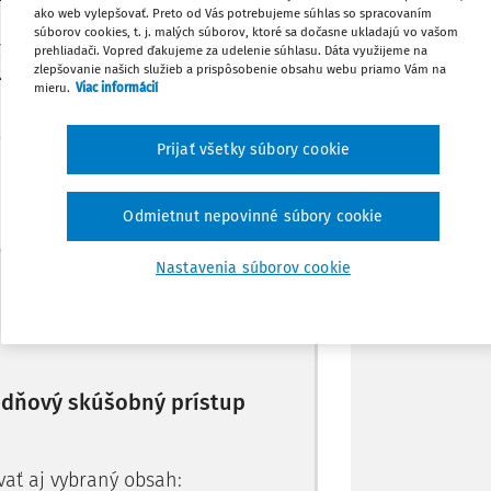
ako web vylepšovať. Preto od Vás potrebujeme súhlas so spracovaním
a s pedagogickým zamestnancom je
súborov cookies, t. j. malých súborov, ktoré sa dočasne ukladajú vo vašom
Obľúbené
teľa materskej školy. Jej vyjadrenie na
prehliadači. Vopred ďakujeme za udelenie súhlasu. Dáta využijeme na
zlepšovanie našich služieb a prispôsobenie obsahu webu priamo Vám na
za seba.
mieru.
Viac informácií
Zdieľať
lstve a školskej samospráve a o zmene
Prijať všetky súbory cookie
 predpisov v
§ 25 ods. 12
je ustanovené,
Poznámka
Odmietnut nepovinné súbory cookie
Nastavenia súborov cookie
Máte predplatné?
Prihláste sa
10-dňový skúšobný prístup
vať aj vybraný obsah: