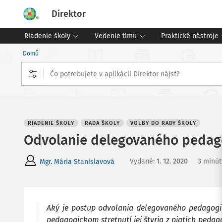
Direktor
Riadenie školy
Vedenie tímu
Praktické nástroje
Domů
RIADENIE ŠKOLY
RADA ŠKOLY
VOĽBY DO RADY ŠKOLY
Odvolanie delegovaného pedag
Vydané
:
1. 12. 2020
3 minút
Mgr. Mária Stanislavová
Aký je postup odvolania delegovaného pedagog
pedagogickom stretnutí jej štyria z piatich peda