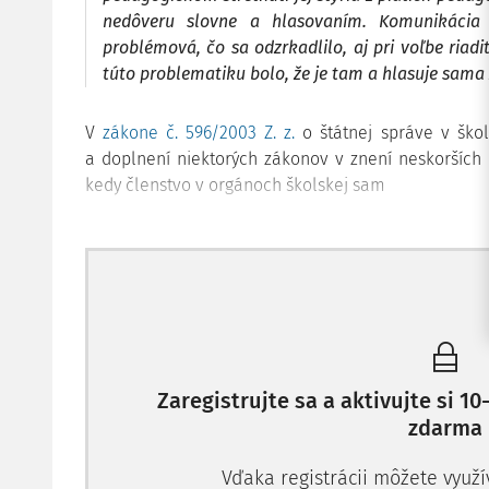
nedôveru slovne a hlasovaním. Komunikáci
problémová, čo sa odzrkadlilo, aj pri voľbe riadi
túto problematiku bolo, že je tam a hlasuje sama 
V
zákone č. 596/2003 Z. z.
o štátnej správe v ško
a doplnení niektorých zákonov v znení neskorších
kedy členstvo v orgánoch školskej sam
Zaregistrujte sa a aktivujte si 
zdarma
Vďaka registrácii môžete využí