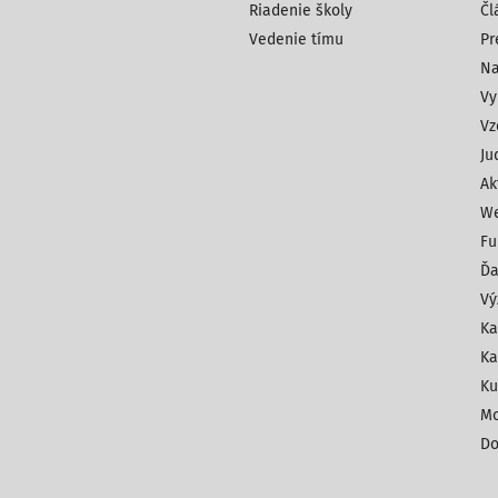
Riadenie školy
Čl
Vedenie tímu
Pr
Na
Vy
Vz
Ju
Ak
We
Fu
Ďa
Vý
Ka
Ka
Ku
Mo
Do