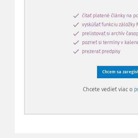
čítať platené články na po
vyskúšať funkciu záložky 
prelistovať si archív časo
pozrieť si termíny v kalen
prezerať predpisy
Chcem sa zaregis
Chcete vedieť viac o
p