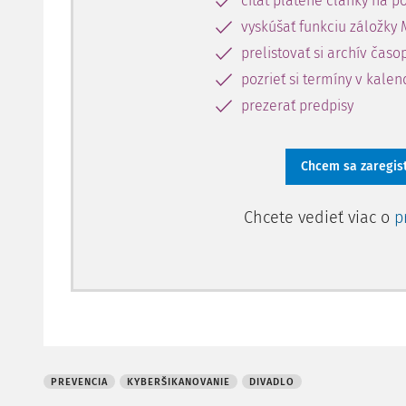
čítať platené články na po
vyskúšať funkciu záložky 
prelistovať si archív časo
pozrieť si termíny v kalen
prezerať predpisy
Chcem sa zaregis
Chcete vedieť viac o
p
PREVENCIA
KYBERŠIKANOVANIE
DIVADLO