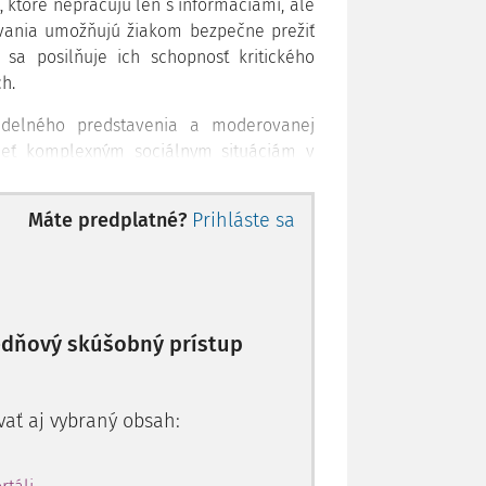
, ktoré nepracujú len s informáciami, ale
lávania umožňujú žiakom bezpečne prežiť
 sa posilňuje ich schopnosť kritického
h.
vadelného predstavenia a moderovanej
mieť komplexným sociálnym situáciám v
alizuje v Bábkovom divadle na Rázcestí v
Máte predplatné?
Prihláste sa
stavení
10-dňový skúšobný prístup
vať aj vybraný obsah: