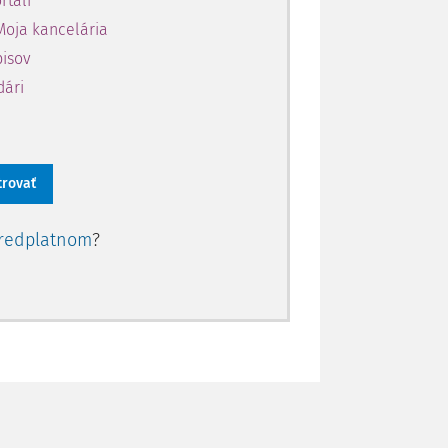
rtáli
Moja kancelária
pisov
dári
trovať
redplatnom
?