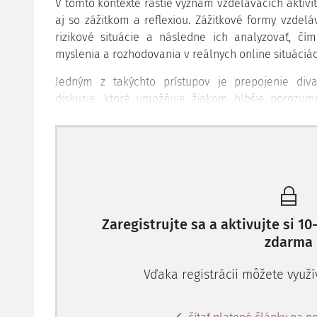
V tomto kontexte rastie význam vzdelávacích aktivít
aj so zážitkom a reflexiou. Zážitkové formy vzde
rizikové situácie a následne ich analyzovať, čím
myslenia a rozhodovania v reálnych online situáciác
Jedným z takýchto prístupov je prepojenie di
diskusie, ktoré umožňuje žiakom hlbšie porozu
online priestore. Predstavenie Cyber Cyrano sa re
Banskej Bystrici.
Online riziká objavujúce sa v pred
Zaregistrujte sa a aktivujte si 
zdarma
Vďaka registrácii môžete využí