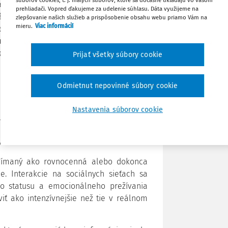
súborov cookies, t. j. malých súborov, ktoré sa dočasne ukladajú vo vašom
zvoj mediálnej gramotnosti žiakov
prehliadači. Vopred ďakujeme za udelenie súhlasu. Dáta využijeme na
kôl. Predstavenie prepája umelecký
zlepšovanie našich služieb a prispôsobenie obsahu webu priamo Vám na
Zdieľať
mieru.
Viac informácií
ou odborníčkou/odborníkom na online
ového divadla na Rázcestí v Banskej
myslenie žiakov, posilniť ich schopnosť
Prijať všetky súbory cookie
Poznámka
ať zodpovedné správanie v digitálnom
Odmietnut nepovinné súbory cookie
li prirodzenou súčasťou života detí a
Nastavenia súborov cookie
uje ich komunikáciu, formovanie vzťahov
 viaceré riziká, medzi ktoré patrí
 vystavenie nevhodnému obsahu.
 vnímaný ako rovnocenná alebo dokonca
ie. Interakcie na sociálnych sieťach sa
ho statusu a emocionálneho prežívania
viť ako intenzívnejšie než tie v reálnom