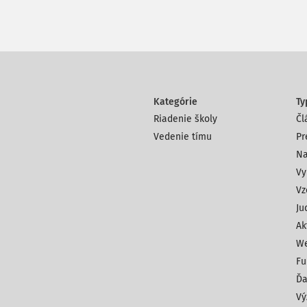
Kategórie
Ty
Riadenie školy
Čl
Vedenie tímu
Pr
Na
Vy
Vz
Ju
Ak
We
Fu
Ďa
Vý