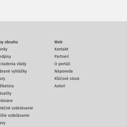
py obsahu
Web
ánky
Kontakt
edpisy
Partneri
riadenia vlády
O portáli
brané vyhlášky
Nápoveda
ory
Kľúčové slová
dikatúra
Autori
tuality
bináre
nkčné vzdelávanie
lšie vzdelávanie
zvy