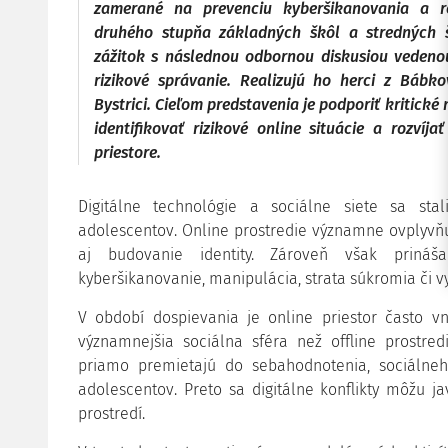
zamerané na prevenciu kyberšikanovania a ro
druhého stupňa základných škôl a stredných š
zážitok s následnou odbornou diskusiou veden
rizikové správanie. Realizujú ho herci z Bábk
Bystrici. Cieľom predstavenia je podporiť kritické 
identifikovať rizikové online situácie a rozvíj
priestore.
Digitálne technológie a sociálne siete sa sta
adolescentov. Online prostredie významne ovplyvň
aj budovanie identity. Zároveň však prináša
kyberšikanovanie, manipulácia, strata súkromia či
V období dospievania je online priestor často
významnejšia sociálna sféra než offline prostred
priamo premietajú do sebahodnotenia, so­ciál­ne
adolescentov. Preto sa digitálne konflikty môžu ja
prostredí.