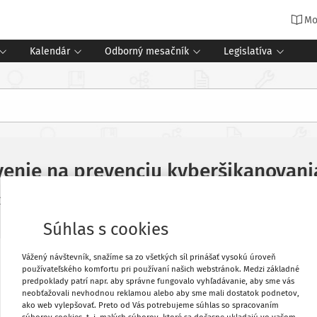
Mo
Kalendár
Odborný mesačník
Legislatíva
venie na prevenciu kyberšikanovani
út čítania
Zdroj
:
Manažment školy v praxi
5/2026
Súhlas s cookies
Vážený návštevník, snažíme sa zo všetkých síl prinášať vysokú úroveň
Vytlačiť
používateľského komfortu pri používaní našich webstránok. Medzi základné
predpoklady patrí napr. aby správne fungovalo vyhľadávanie, aby sme vás
neobťažovali nevhodnou reklamou alebo aby sme mali dostatok podnetov,
predstaveniu Cyber Cyrano, ktoré je
ako web vylepšovať. Preto od Vás potrebujeme súhlas so spracovaním
Obľúbené