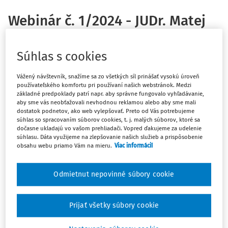
Webinár č. 1/2024 - JUDr. Matej
Drotár
Súhlas s cookies
Téma: Zákon o štátnej správe v školstve a školskej
samospráve z pohľadu riaditeľov škôl
Vážený návštevník, snažíme sa zo všetkých síl prinášať vysokú úroveň
Dátum:
15. 2. 2024 (uzávierka: 8. 2. 2024)
používateľského komfortu pri používaní našich webstránok. Medzi
Čas:
13:00 hod. – 16:00 hod.
(online)
základné predpoklady patrí napr. aby správne fungovalo vyhľadávanie,
aby sme vás neobťažovali nevhodnou reklamou alebo aby sme mali
Cieľová skupina:
riaditelia škôl a školských zariadení
dostatok podnetov, ako web vylepšovať. Preto od Vás potrebujeme
súhlas so spracovaním súborov cookies, t. j. malých súborov, ktoré sa
OBSAH WEBINÁRA:
dočasne ukladajú vo vašom prehliadači. Vopred ďakujeme za udelenie
súhlasu. Dáta využijeme na zlepšovanie našich služieb a prispôsobenie
Všeobecne o zákone č. 596/2003 Z. z. o štátnej správe v
obsahu webu priamo Vám na mieru.
Viac informácií
školstve a školskej samospráve a vzťah k iným
právnym predpisom
Odmietnut nepovinné súbory cookie
Postavenie riaditeľa školy (všeobecne, vznik, zánik a
prerušenie funkcie)
Prijať všetky súbory cookie
Vzťah riaditeľa a zriaďovateľa (funkčný a
pracovnoprávny)