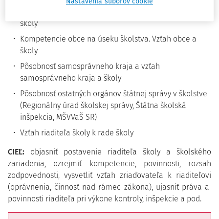
Nastavenia súborov cookie
Kompetencie, povinnosti a zodpovednosť riaditeľa
školy
Kompetencie obce na úseku školstva. Vzťah obce a
školy
Pôsobnosť samosprávneho kraja a vzťah
samosprávneho kraja a školy
Pôsobnosť ostatných orgánov štátnej správy v školstve
(Regionálny úrad školskej správy, Štátna školská
inšpekcia, MŠVVaŠ SR)
Vzťah riaditeľa školy k rade školy
CIEĽ:
objasniť postavenie riaditeľa školy a školského
zariadenia, ozrejmiť kompetencie, povinnosti, rozsah
zodpovednosti, vysvetliť vzťah zriaďovateľa k riaditeľovi
(oprávnenia, činnosť nad rámec zákona), ujasniť práva a
povinnosti riaditeľa pri výkone kontroly, inšpekcie a pod.