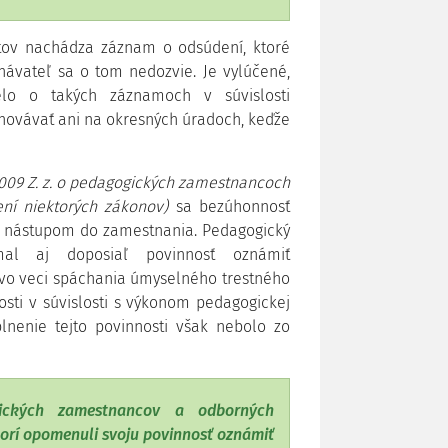
stov nachádza záznam o odsúdení, ktoré
vateľ sa o tom nedozvie. Je vylúčené,
lo o takých záznamoch v súvislosti
hovávať ani na okresných úradoch, keďže
2009 Z. z. o pedagogických zamestnancoch
í niektorých zákonov)
sa bezúhonnosť
ed nástupom do zamestnania. Pedagogický
al aj doposiaľ povinnosť oznámiť
vo veci spáchania úmyselného trestného
sti v súvislosti s výkonom pedagogickej
lnenie tejto povinnosti však nebolo zo
gických zamestnancov a odborných
rí opomenuli svoju povinnosť oznámiť