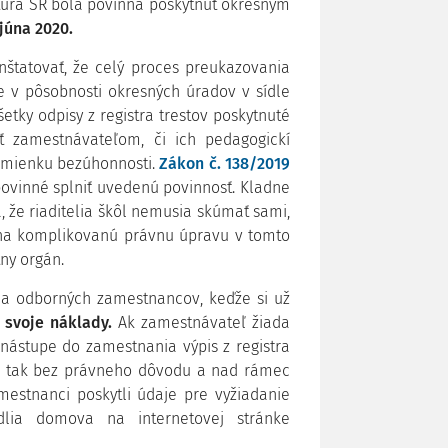
úra SR bola povinná poskytnúť okresným
 júna 2020.
tatovať, že celý proces preukazovania
je v pôsobnosti okresných úradov v sídle
etky odpisy z registra trestov poskytnuté
 zamestnávateľom, či ich pedagogickí
dmienku bezúhonnosti.
Zákon č. 138/2019
ovinné splniť uvedenú povinnosť. Kladne
 že riaditelia škôl nemusia skúmať sami,
na komplikovanú právnu úpravu v tomto
tny orgán.
a odborných zamestnancov, keďže si už
 svoje náklady.
Ak zamestnávateľ žiada
ástupe do zamestnania výpis z registra
obí tak bez právneho dôvodu a nad rámec
mestnanci poskytli údaje pre vyžiadanie
odlia domova na internetovej stránke