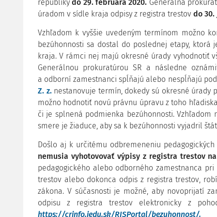
republiky
do 29. februára 2020.
Generálna prokurat
úradom v sídle kraja odpisy z registra trestov
do 30.
Vzhľadom k vyššie uvedeným termínom možno konš
bezúhonnosti sa dostal do poslednej etapy, ktorá 
kraja. V rámci nej majú okresné úrady vyhodnotiť vš
Generálnou prokuratúrou SR a následne oznámiť
a odborní zamestnanci spĺňajú alebo nespĺňajú po
Z. z.
nestanovuje termín, dokedy sú okresné úrady p
možno hodnotiť novú právnu úpravu z toho hľadiska,
či je splnená podmienka bezúhonnosti. Vzhľadom 
smere je žiaduce, aby sa k bezúhonnosti vyjadril štá
Došlo aj k určitému odbremeneniu pedagogických 
nemusia vyhotovovať výpisy z registra trestov na
pedagogického alebo odborného zamestnanca pri n
trestov alebo dokonca odpis z registra trestov, r
zákona. V súčasnosti je možné, aby novoprijatí za
odpisu z registra trestov elektronicky z poh
https://crinfo.iedu.sk/RISPortal/bezuhonnost/
.