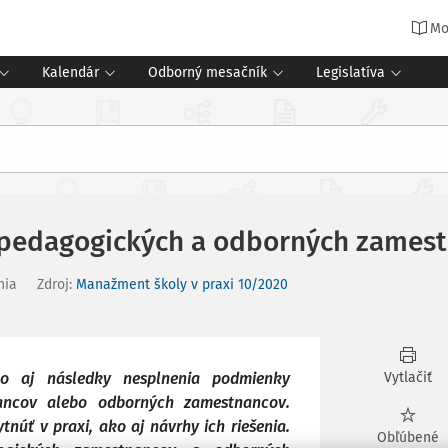
Mo
Kalendár
Odborný mesačník
Legislatíva
 pedagogických a odborných zames
nia
Zdroj
:
Manažment školy v praxi
10/2020
o aj následky nesplnenia podmienky
Vytlačiť
ancov alebo odborných zamestnancov.
ytnúť v praxi, ako aj návrhy ich riešenia.
Obľúbené