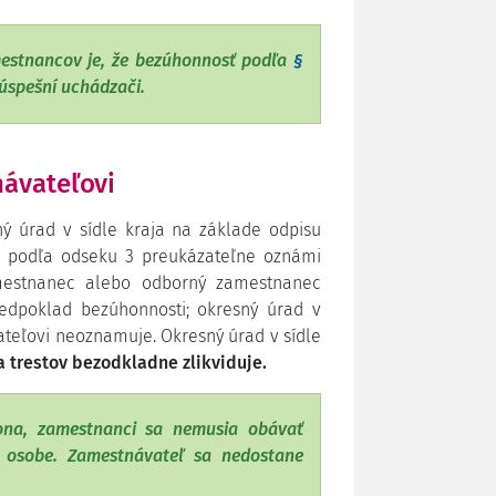
estnancov je, že bezúhonnosť podľa
§
úspešní uchádzači.
ávateľovi
ý úrad v sídle kraja na základe odpisu
ti podľa odseku 3 preukázateľne oznámi
amestnanec alebo odborný zamestnanec
edpoklad bezúhonnosti; okresný úrad v
ateľovi neoznamuje. Okresný úrad v sídle
a trestov bezodkladne zlikviduje.
ona, zamestnanci sa nemusia obávať
j osobe. Zamestnávateľ sa nedostane
.