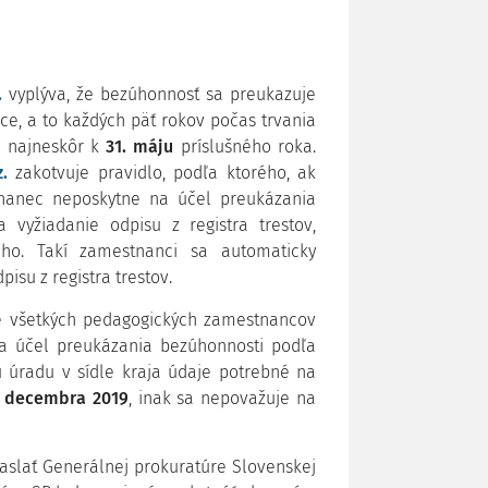
.
vyplýva, že bezúhonnosť sa preukazuje
ace, a to každých päť rokov počas trvania
a najneskôr k
31. máju
príslušného roka.
.
zakotvuje pravidlo, podľa ktorého, ak
nanec neposkytne na účel preukázania
vyžiadanie odpisu z registra trestov,
o. Takí zamestnanci sa automaticky
su z registra trestov.
e všetkých pedagogických zamestnancov
a účel preukázania bezúhonnosti podľa
 úradu v sídle kraja údaje potrebné na
. decembra 2019
, inak sa nepovažuje na
zaslať Generálnej prokuratúre Slovenskej