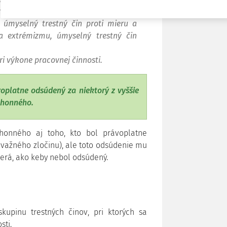
oriadku vo verejných veciach, úmyselný
 úmyselný trestný čin proti mieru a
 a extrémizmu, úmyselný trestný čin
ri výkone pracovnej činnosti.
voplatne odsúdený za niektorý z vyššie
úhonného.
honného aj toho, kto bol právoplatne
ávažného zločinu), ale toto odsúdenie mu
erá, ako keby nebol odsúdený.
upinu trestných činov, pri ktorých sa
sti.