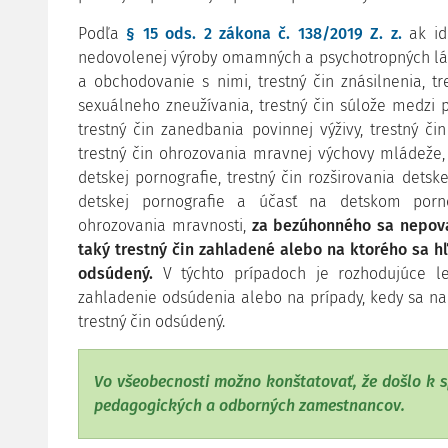
Podľa
§ 15 ods. 2 zákona č. 138/2019 Z. z.
ak ide
nedovolenej výroby omamných a psychotropných láto
a obchodovanie s nimi, trestný čin znásilnenia, tre
sexuálneho zneužívania, trestný čin súlože medzi pr
trestný čin zanedbania povinnej výživy, trestný čin
trestný čin ohrozovania mravnej výchovy mládeže, t
detskej pornografie, trestný čin rozširovania detsk
detskej pornografie a účasť na detskom porno
ohrozovania mravnosti,
za bezúhonného sa nepova
taký trestný čin zahladené alebo na ktorého sa hľ
odsúdený.
V týchto prípadoch je rozhodujúce 
zahladenie odsúdenia alebo na prípady, kedy sa na
trestný čin odsúdený.
Vo všeobecnosti možno konštatovať, že došlo k 
pedagogických a odborných zamestnancov.