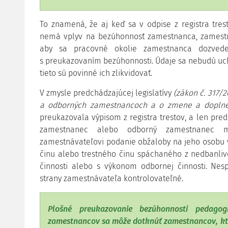
To znamená, že aj keď sa v odpise z registra tre
nemá vplyv na bezúhonnosť zamestnanca, zamestná
aby sa pracovné okolie zamestnanca dozvede
s preukazovaním bezúhonnosti. Údaje sa nebudú uc
tieto sú povinné ich zlikvidovať.
V zmysle predchádzajúcej legislatívy
(zákon č. 317/
a odborných zamestnancoch a o zmene a doplnen
preukazovala výpisom z registra trestov, a len pr
zamestnanec alebo odborný zamestnanec m
zamestnávateľovi podanie obžaloby na jeho osobu 
činu alebo trestného činu spáchaného z nedbanlivo
činnosti alebo s výkonom odbornej činnosti. Nesp
strany zamestnávateľa kontrolovateľné.
Plošné preukazovanie bezúhonnosti pedago
zamestnancov sa môže dotknúť zamestnancov, kto