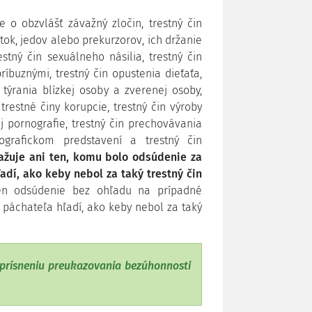
 o obzvlášť závažný zločin, trestný čin
k, jedov alebo prekurzorov, ich držanie
stný čin sexuálneho násilia, trestný čin
íbuznými, trestný čin opustenia dieťaťa,
 týrania blízkej osoby a zverenej osoby,
restné činy korupcie, trestný čin výroby
ej pornografie, trestný čin prechovávania
grafickom predstavení a trestný čin
žuje ani ten, komu bolo odsúdenie za
adí, ako keby nebol za taký trestný čin
len odsúdenie bez ohľadu na prípadné
 páchateľa hľadí, ako keby nebol za taký
sprísneniu preukazovania bezúhonnosti