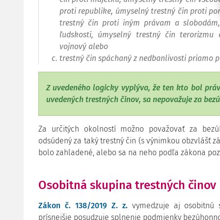
proti republike, úmyselný trestný čin proti p
trestný čin proti iným právam a slobodám,
ľudskosti, úmyselný trestný čin terorizmu
vojnový alebo
trestný čin spáchaný z nedbanlivosti priamo p
Z uvedeného logicky vyplýva, že ten kto bol prá
uvedených trestných činov, sa nepovažuje za bez
Za určitých okolností možno považovať za bezú
odsúdený za taký trestný čin (s výnimkou obzvlášť z
bolo zahladené, alebo sa na neho podľa zákona poz
Osobitná skupina trestných činov
Zákon č. 138/2019 Z. z.
vymedzuje aj osobitnú sk
prísnejšie posudzuje splnenie podmienky bezúhonno