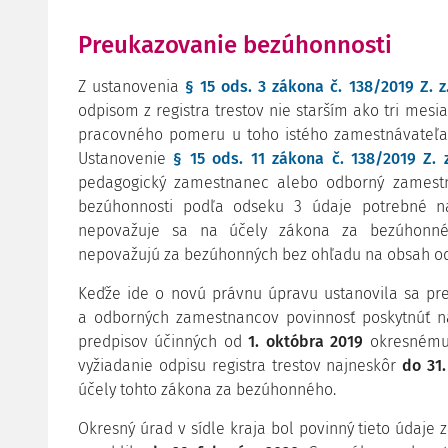
Preukazovanie bezúhonnosti
Z ustanovenia
§ 15 ods. 3 zákona č. 138/2019 Z. z
odpisom z registra trestov nie starším ako tri mesi
pracovného pomeru u toho istého zamestnávateľ
Ustanovenie
§ 15 ods. 11 zákona č. 138/2019 Z. z
pedagogický zamestnanec alebo odborný zamest
bezúhonnosti podľa odseku 3 údaje potrebné na 
nepovažuje sa na účely zákona za bezúhonnéh
nepovažujú za bezúhonných bez ohľadu na obsah odpi
Keďže ide o novú právnu úpravu ustanovila sa pr
a odborných zamestnancov povinnosť poskytnúť n
predpisov účinných od
1. októbra 2019
okresnému
vyžiadanie odpisu registra trestov najneskôr
do 31
účely tohto zákona za bezúhonného.
Okresný úrad v sídle kraja bol povinný tieto údaje 