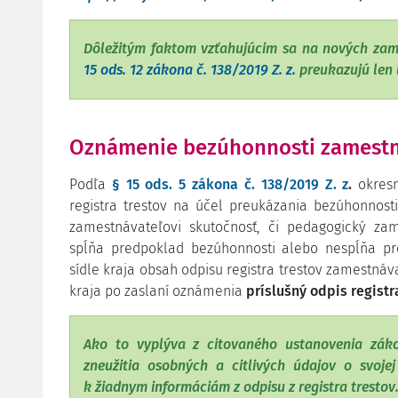
Dôležitým faktom vzťahujúcim sa na nových zam
15 ods. 12 zákona č. 138/2019 Z. z.
preukazujú len 
Oznámenie bezúhonnosti zamestn
Podľa
§ 15 ods. 5 zákona č. 138/2019 Z. z
.
okresn
registra trestov na účel preukázania bezúhonnos
zamestnávateľovi skutočnosť, či pedagogický z
spĺňa predpoklad bezúhonnosti alebo nespĺňa pr
sídle kraja obsah odpisu registra trestov zamestnáv
kraja po zaslaní oznámenia
príslušný odpis registr
Ako to vyplýva z citovaného ustanovenia zák
zneužitia osobných a citlivých údajov o svoje
k žiadnym informáciám z odpisu z registra trestov