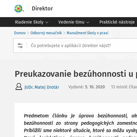
Direktor
Riadenie školy
Vedenie tímu
Praktické nástroje
Domov
Odborný mesačník
Manažment školy v praxi
Preukazovanie bezúhonnosti u
Vydané
:
5. 10. 2020
13 minút číta
JUDr. Matej Drotár
Predmetom článku je úprava bezúhonnosti, ak
bezúhonnosti zo strany pedagogických zamestn
Priblížili sme niektoré situácie, ktoré sa môžu vysk