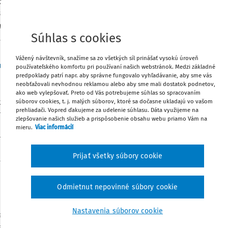
gogických zamestnancov a odborných
va, na ktoré poukazujeme v ďalšom texte.
ne sa stanovený cieľ, t. j. pedagogickí
Zdieľať
Súhlas s cookies
nnosti.
Poznámka
Vážený návštevník, snažíme sa zo všetkých síl prinášať vysokú úroveň
on č. 138/2019 Z. z.
o pedagogických
používateľského komfortu pri používaní našich webstránok. Medzi základné
predpoklady patrí napr. aby správne fungovalo vyhľadávanie, aby sme vás
zmene a doplnení niektorých zákonov
neobťažovali nevhodnou reklamou alebo aby sme mali dostatok podnetov,
 došlo k novele uvedeného zákona a touto
ako web vylepšovať. Preto od Vás potrebujeme súhlas so spracovaním
, ako aj spôsob jej preukazovania.
Od
súborov cookies, t. j. malých súborov, ktoré sa dočasne ukladajú vo vašom
prehliadači. Vopred ďakujeme za udelenie súhlasu. Dáta využijeme na
nosti ďalšou novelou
zákona č. 138/2019
zlepšovanie našich služieb a prispôsobenie obsahu webu priamo Vám na
 a termíny, ktoré sa týkali preukazovania
mieru.
Viac informácií
i stručná a nepostačujúca.
Prijať všetky súbory cookie
a bezúhonného považuje ten, kto nebol
Odmietnut nepovinné súbory cookie
 úmyselný trestný čin proti slobode a
Nastavenia súborov cookie
oti rodine a mládeži, úmyselný trestný
becne nebezpečný, úmyselný trestný čin