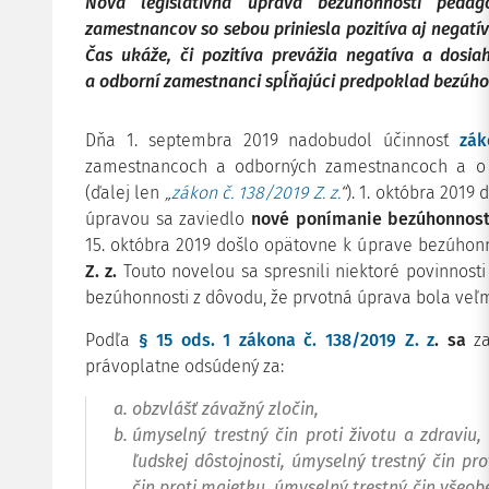
Nová legislatívna úprava bezúhonnosti peda
zamestnancov so sebou priniesla pozitíva aj negatí
Čas ukáže, či pozitíva prevážia negatíva a dosiah
a odborní zamestnanci spĺňajúci predpoklad bezúho
Dňa 1. septembra 2019 nadobudol účinnosť
zák
zamestnancoch a odborných zamestnancoch a o 
(ďalej len
„
zákon č. 138/2019 Z. z.
“
). 1. októbra 2019
úpravou sa zaviedlo
nové ponímanie bezúhonnosti
15. októbra 2019 došlo opätovne k úprave bezúhon
Z. z.
Touto novelou sa spresnili niektoré povinnosti
bezúhonnosti z dôvodu, že prvotná úprava bola veľm
Podľa
§ 15 ods. 1 zákona č. 138/2019 Z. z
. sa
z
právoplatne odsúdený za:
obzvlášť závažný zločin,
úmyselný trestný čin proti životu a zdraviu,
ľudskej dôstojnosti, úmyselný trestný čin pr
čin proti majetku, úmyselný trestný čin všeo