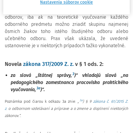
Nastavenia súborov cookie
škole možno vytvoriť spoločnú triedu pre niekoľko
študijných odborov alebo pre niekoľko príbuzných
odborov, iba ak na teoretické vyučovanie každého
odborného predmetu možno zriadiť skupinu najmenej
ôsmich žiakov toho istého študijného odboru alebo
učebného odboru. Prax však ukázala, že uvedené
ustanovenie je v niektorých prípadoch ťažko vykonateľné.
Novela
zákona 317/2009 Z. z.
v § 1 ods. 2:
3
za slová „štátnej správy,
)“ vkladajú slová „na
pedagogického zamestnanca pracoviska praktického
3a
vyučovania,
)“.
3a
Poznámka pod čiarou k odkazu 3a znie:
„
) § 9
zákona č. 61/2015 Z.
z.
o odbornom vzdelávaní a príprave a o zmene a doplnení niektorých
zákonov.“.