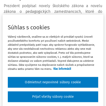
Prezident podpísal novely školského zákona a novelu
zákona o pedagogických zamestnancoch, ktoré do
parlamentu predložila poslankyňa NR SR Eva Smolíková.
Súhlas s cookies
Novela
zákona č. 245/2008 Z. z.
mení § 33 odsek 10 znie:
Vážený návštevník, snažíme sa zo všetkých síl prinášať vysokú úroveň
používateľského komfortu pri používaní našich webstránok. Medzi
„(10) V stredných odborných školách možno zriadiť
základné predpoklady patrí napr. aby správne fungovalo vyhľadávanie,
aby sme vás neobťažovali nevhodnou reklamou alebo aby sme mali
spoločnú triedu pre niekoľko príbuzných študijných
dostatok podnetov, ako web vylepšovať. Preto od Vás potrebujeme
odborov alebo spoločnú triedu pre niekoľko príbuzných
súhlas so spracovaním súborov cookies, t. j. malých súborov, ktoré sa
učebných odborov.“
dočasne ukladajú vo vašom prehliadači. Vopred ďakujeme za udelenie
súhlasu. Dáta využijeme na zlepšovanie našich služieb a prispôsobenie
obsahu webu priamo Vám na mieru.
Viac informácií
Vypúšťa sa časť,
„.....ak na teoretické vyučovanie každého odborného
predmetu možno zriadiť skupinuu najmenej ôsmich žiakov toho istého
Odmietnut nepovinné súbory cookie
študijného odboru alebo učebného odboru.“
Predchádzajúce znenie školského zákona v § 33 ods. 10
Prijať všetky súbory cookie
zákona č. 245/2008 Z. z.
ustanovilo, že v strednej odbornej