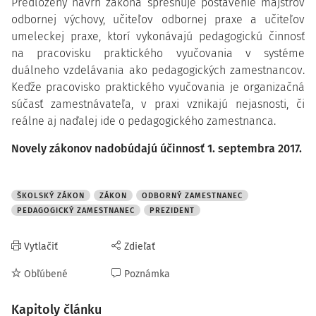
Predložený návrh zákona spresňuje postavenie majstrov
odbornej výchovy, učiteľov odbornej praxe a učiteľov
umeleckej praxe, ktorí vykonávajú pedagogickú činnosť
na pracovisku praktického vyučovania v systéme
duálneho vzdelávania ako pedagogických zamestnancov.
Keďže pracovisko praktického vyučovania je organizačná
súčasť zamestnávateľa, v praxi vznikajú nejasnosti, či
reálne aj naďalej ide o pedagogického zamestnanca.
Novely zákonov nadobúdajú účinnosť 1. septembra 2017.
ŠKOLSKÝ ZÁKON
ZÁKON
ODBORNÝ ZAMESTNANEC
PEDAGOGICKÝ ZAMESTNANEC
PREZIDENT
Vytlačiť
Zdieľať
Obľúbené
Poznámka
Kapitoly článku