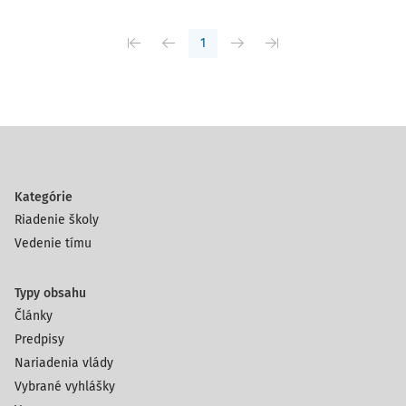
1
Kategórie
Riadenie školy
Vedenie tímu
Typy obsahu
Články
Predpisy
Nariadenia vlády
Vybrané vyhlášky