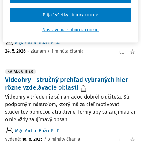
1-hodinový videozáznam. Lektor: Mgr. Michal Božík, Ph.D.
Lektor sa venuje problematike digitálnych technológií u
Prijať všetky súbory cookie
detí a mladých ľudí so zameraním na digitálnu
rovnováhu, riziká ich používania a vznik závislostí na
Nastavenia súborov cookie
hrách, smartfónoch a internete. Zdôrazňuje ...
Mgr. Michal Božík Ph.D.
24. 5. 2026
-
záznam
/
1 minúta čítania
KATALÓG HIER
Videohry - stručný prehľad vybraných hier -
rôzne vzdelávacie oblasti
Videohry v triede nie sú náhradou dobrého učiteľa. Sú
podporným nástrojom, ktorý má za cieľ motivovať
študentov pomocou atraktívnej formy aby sa zaujímali aj
o nie vždy zaujímavý obsah.
Mgr. Michal Božík Ph.D.
Vydané:
18. 8. 2025
/
3 minúty čítania