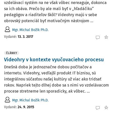
vzdelávací systém na ne však vôbec nereaguje, dokonca
sa ich obáva. Prečo by ale mali byť v „hľadáčiku“
pedagógov a riaditeľov škôl? Videohry majú v sebe
obrovský potenciál byť motivačným nástrojom ...
Mgr. Michal Božík Ph.D.
Vydané:
13. 3. 2017
ČLÁNKY
Videohry v kontexte vyučovacieho procesu
Dnešná doba je jednoznačne dobou počítačov a
internetu. Videohry, vedľajší produkt IT biznisu, sú
integrálnou súčasťou našej kultúry už viac ako tridsať
rokov. Napriek tejto dlhej dobe sa s nimi vo vzdelávacom
procese stretneme len sporadicky, ak vôbec. ...
Mgr. Michal Božík Ph.D.
Vydané:
24. 9. 2015