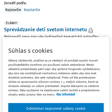
Zoradiť podľa
:
Najnovšie
Najstaršie
ČLÁNKY
Sprevádzanie detí svetom internetu
Pripravili sme pre vás jedinečnú tematickú príručku,
ktorá odhaľuje najväčšie riziká pri používaní digitálnych
technológií. Získajte praktické rady, ako porozumieť
Súhlas s cookies
štyrom kritickým faktorom, ktoré určujú, či bude
používanie digitálnych technológií ...
Vážený návštevník, snažíme sa zo všetkých síl prinášať vysokú úroveň
používateľského komfortu pri používaní našich webstránok. Medzi
základné predpoklady patrí napr. aby správne fungovalo vyhľadávanie,
Mgr. Michal Božík Ph.D.
aby sme vás neobťažovali nevhodnou reklamou alebo aby sme mali
Vydané:
24. 6. 2026
/
1 minúta čítania
dostatok podnetov, ako web vylepšovať. Preto od Vás potrebujeme
súhlas so spracovaním súborov cookies, t. j. malých súborov, ktoré sa
dočasne ukladajú vo vašom prehliadači. Vopred ďakujeme za udelenie
súhlasu. Dáta využijeme na zlepšovanie našich služieb a prispôsobenie
WEBINÁRE
obsahu webu priamo Vám na mieru.
Viac informácií
Mediácia digitálnych technológií ako
výchovný postup
Odmietnut nepovinné súbory cookie