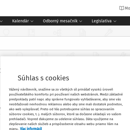
Mo
Kalendár
Odborný mesačník
Legislatíva
mosti viac ako 41-tisíc stredoškol
Súhlas s cookies
Vážený návštevník, snažíme sa zo všetkých síl prinášať vysokú úroveň
používateľského komfortu pri používaní našich webstránok. Medzi základné
predpoklady patrí napr. aby správne fungovalo vyhľadávanie, aby sme vás
neobťažovali nevhodnou reklamou alebo aby sme mali dostatok podnetov,
turity, na ktorých si viac než 41-tisíc
Obľúbené
ako web vylepšovať. Preto od Vás potrebujeme súhlas so spracovaním
súborov cookies, t. j. malých súborov, ktoré sa dočasne ukladajú vo vašom
och ako slovenský jazyk a literatúra,
prehliadači. Vopred ďakujeme za udelenie súhlasu. Dáta využijeme na
zlepšovanie našich služieb a prispôsobenie obsahu webu priamo Vám na
Vytlačiť
mieru.
Viac informácií