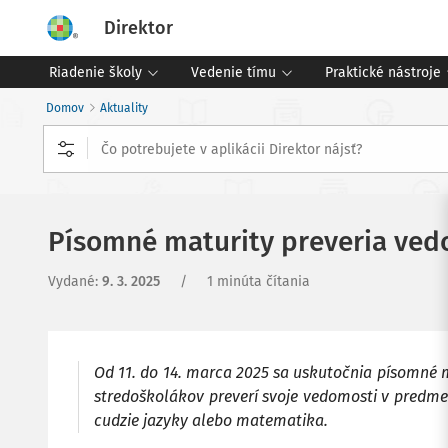
Direktor
Riadenie školy
Vedenie tímu
Praktické nástroje
Domov
Aktuality
Písomné maturity preveria vedo
Vydané
:
9. 3. 2025
/
1 minúta čítania
Od 11. do 14. marca 2025 sa uskutočnia písomné ma
stredoškolákov preverí svoje vedomosti v predmet
cudzie jazyky alebo matematika.