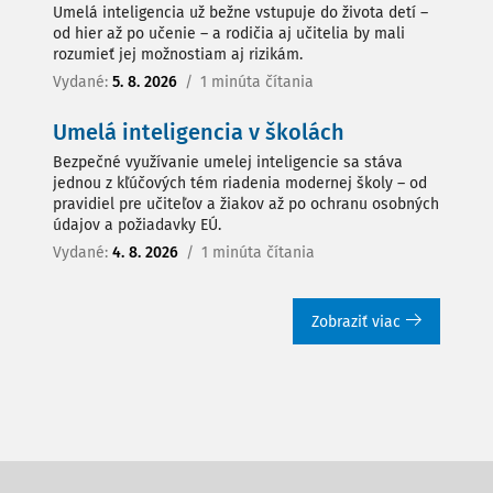
Umelá inteligencia už bežne vstupuje do života detí –
od hier až po učenie – a rodičia aj učitelia by mali
rozumieť jej možnostiam aj rizikám.
Vydané:
5. 8. 2026
/
1 minúta čítania
Umelá inteligencia v školách
Bezpečné využívanie umelej inteligencie sa stáva
jednou z kľúčových tém riadenia modernej školy – od
pravidiel pre učiteľov a žiakov až po ochranu osobných
údajov a požiadavky EÚ.
Vydané:
4. 8. 2026
/
1 minúta čítania
Zobraziť viac