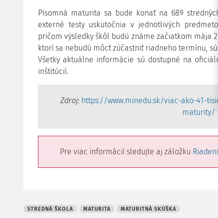
Písomná maturita sa bude konať na 689 stredných
externé testy uskutočnia v jednotlivých predm
pričom výsledky škôl budú známe začiatkom mája 20
ktorí sa nebudú môcť zúčastniť riadneho termínu, s
Všetky aktuálne informácie sú dostupné na ofici
inštitúcií.
Zdroj:
https://www.minedu.sk/viac-ako-41-tis
maturity/
Pre viac informácií sledujte aj záložku
Riadeni
STREDNÁ ŠKOLA
MATURITA
MATURITNÁ SKÚŠKA