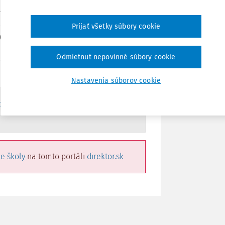
 školách. Počas maturitného týždňa sa
Zdieľať
etoch podľa stanoveného harmonogramu,
Prijať všetky súbory cookie
25. Náhradný a opravný termín pre tých,
ú naplánované na apríl a september 2025.
Poznámka
Odmietnut nepovinné súbory cookie
álnych webových stránkach zodpovedných
Nastavenia súborov cookie
ic-stredoskolakov-cakaju-pisomne-
e školy
na tomto portáli
direktor.sk