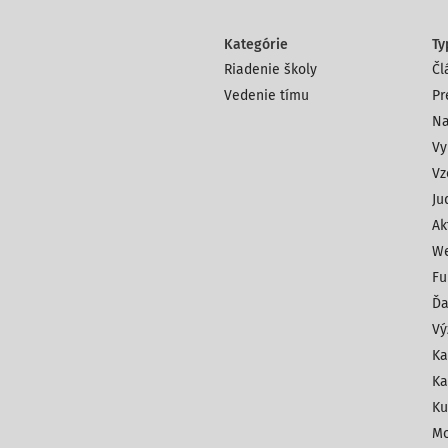
Kategórie
Ty
Riadenie školy
Čl
Vedenie tímu
Pr
Na
Vy
Vz
Ju
Ak
We
Fu
Ďa
Vý
Ka
Ka
Ku
Mo