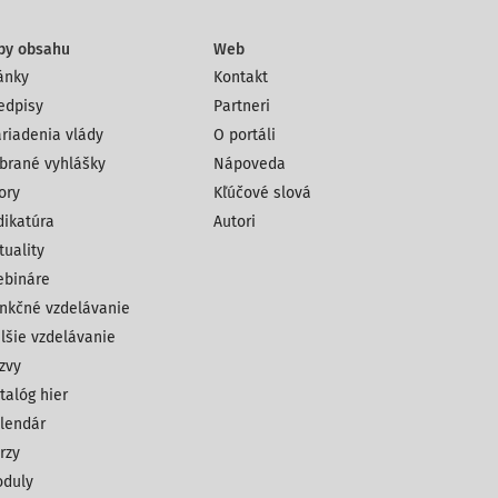
py obsahu
Web
ánky
Kontakt
edpisy
Partneri
riadenia vlády
O portáli
brané vyhlášky
Nápoveda
ory
Kľúčové slová
dikatúra
Autori
tuality
bináre
nkčné vzdelávanie
lšie vzdelávanie
zvy
talóg hier
lendár
rzy
duly