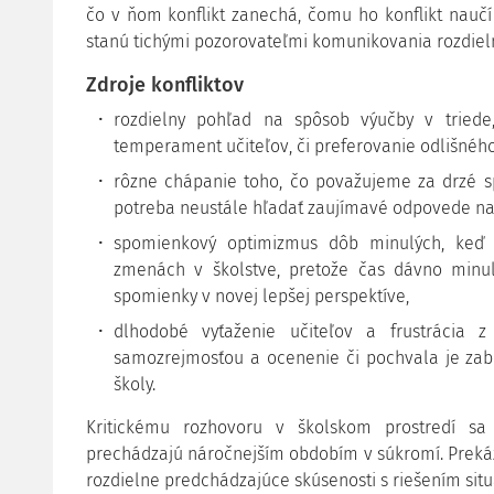
čo v ňom konflikt zanechá, čomu ho konflikt naučí
stanú tichými pozorovateľmi komunikovania rozdiel
Zdroje konfliktov
rozdielny pohľad na spôsob výučby v triede
temperament učiteľov, či preferovanie odlišného
rôzne chápanie toho, čo považujeme za drzé sp
potreba neustále hľadať zaujímavé odpovede na 
spomienkový optimizmus dôb minulých, keď č
zmenách v školstve, pretože čas dávno minul
spomienky v novej lepšej perspektíve,
dlhodobé vyťaženie učiteľov a frustrácia z
samozrejmosťou a ocenenie či pochvala je zab
školy.
Kritickému rozhovoru v školskom prostredí sa
prechádzajú náročnejším obdobím v súkromí. Preká
rozdielne predchádzajúce skúsenosti s riešením situ