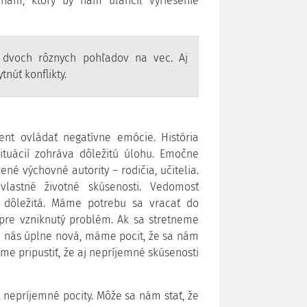
am, ktorý by nám uľahčil vyriešenie
 dvoch rôznych pohľadov na vec. Aj
núť konflikty.
t ovládať negatívne emócie. História
situácií zohráva dôležitú úlohu. Emočne
é výchovné autority – rodičia, učitelia.
lastné životné skúsenosti. Vedomosť
 dôležitá. Máme potrebu sa vracať do
 pre vzniknutý problém. Ak sa stretneme
re nás úplne nová, máme pocit, že sa nám
me pripustiť, že aj nepríjemné skúsenosti
 nepríjemné pocity. Môže sa nám stať, že