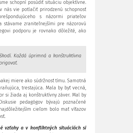
sme schopní posúdiť situáciu objektívne.
 v nás vie potlačiť prirodzenú schopnosť
orešpondujúceho s názormi priateľov
a stávame zraniteľnejšími pre názorovú
legovi podporu je rovnako dôležité, ako
škodí. Každá úprimná a konštruktívna
origovať.
vnakej miere ako súdržnosť tímu. Samotná
zraňujúca, trestajúca. Mala by byť vecná,
r si žiada aj konštruktívny záver. Mal by
. Diskusie pedagógov bývajú poznačené
najdôležitejším cieľom bolo mať víťazov
sť.
é vzťahy a v konfliktných situáciách si