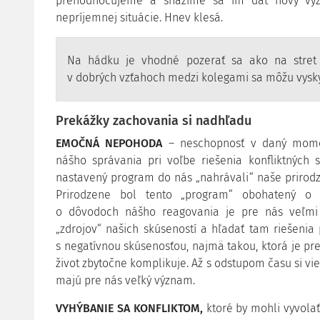
prehodnocujeme a snažíme sa im dať nový význ
nepríjemnej situácie. Hnev klesá.
Na hádku je vhodné pozerať sa ako na stret
v dobrých vzťahoch medzi kolegami sa môžu vyskyt
Prekážky zachovania si nadhľadu
EMOČNÁ NEPOHODA
– neschopnosť v daný momen
nášho správania pri voľbe riešenia konfliktných 
nastavený program do nás „nahrávali“ naše prirodzen
Prirodzene bol tento „program“ obohatený o v
o dôvodoch nášho reagovania je pre nás veľmi
„zdrojov“ našich skúseností a hľadať tam riešenia
s negatívnou skúsenosťou, najmä takou, ktorá je p
život zbytočne komplikuje. Až s odstupom času si vie
majú pre nás veľký význam.
VYHÝBANIE SA KONFLIKTOM
,
ktoré by mohli vyvolať