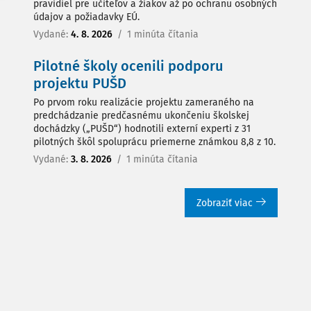
pravidiel pre učiteľov a žiakov až po ochranu osobných
údajov a požiadavky EÚ.
Vydané:
4. 8. 2026
/
1 minúta čítania
Pilotné školy ocenili podporu
projektu PUŠD
Po prvom roku realizácie projektu zameraného na
predchádzanie predčasnému ukončeniu školskej
dochádzky („PUŠD“) hodnotili externí experti z 31
pilotných škôl spoluprácu priemerne známkou 8,8 z 10.
Vydané:
3. 8. 2026
/
1 minúta čítania
Zobraziť viac