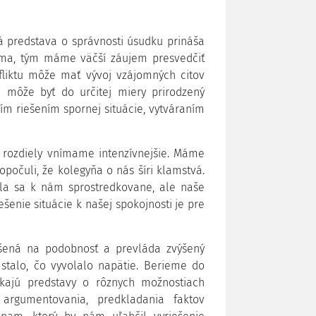
á predstava o správnosti úsudku prináša
téma, tým máme väčší záujem presvedčiť
fliktu môže mať vývoj vzájomných citov
a môže byť do určitej miery prirodzený
m riešením spornej situácie, vytváraním
 a rozdiely vnímame intenzívnejšie. Máme
opočuli, že kolegyňa o nás šíri klamstvá.
ala sa k nám sprostredkovane, ale naše
šenie situácie k našej spokojnosti je pre
ýšená na podobnosť a prevláda zvýšený
stalo, čo vyvolalo napätie. Berieme do
nikajú predstavy o rôznych možnostiach
 argumentovania, predkladania faktov