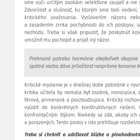
sme voči určitým osobám selektívne zaujatí a nie 
Zdvorilosť a slušnosť, ku ktorým sme boli vedení,
kritického uvažovania. Vyslovením názoru nek
a zasadením zrnka pochybnosti do ich postojov, s
nezhodu. Treba si však pripustiť, že poskytnúť ko
umožniť mu pochopiť a prijať iný názor.
Prehnaná potreba harmónie akejkoľvek skupine 
spätná väzba dáva príležitosť nesprávne konanie k
Kritické myslenie je v dnešnej dobe potrebné v ro
kritika učiteľa by nemala byť osobná, ironizujúca, 
férová, primeraná a povzbudzujúca. Kritický rozhovo
vyústiť do konkrétnych konštruktívnych riešení
konfrontačným štýlom. Niekedy sa zdá, akoby ich 
a porazených. Tento postoj v nás prehlbuje rozdielno
Treba si chrániť a udržiavať blízke a plnohodnotn