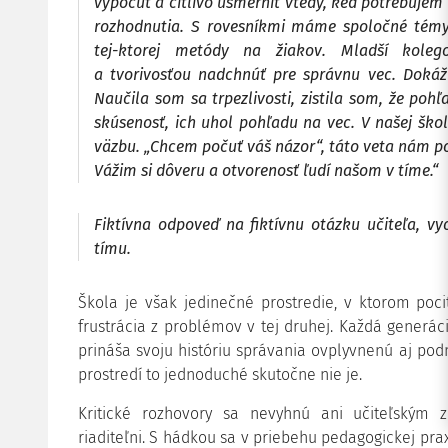
vypočuť a citlivo usmerniť vtedy, keď potrebujem
rozhodnutia. S rovesníkmi máme spoločné témy
tej-ktorej metódy na žiakov. Mladší kole
a tvorivosťou nadchnúť pre správnu vec. Dokáž
Naučila som sa trpezlivosti, zistila som, že poh
skúsenosť, ich uhol pohľadu na vec. V našej škol
väzbu. „Chcem počuť váš názor“, táto veta nám p
Vážim si dôveru a otvorenosť ľudí našom v tíme.“
Fiktívna odpoveď na fiktívnu otázku učiteľa, v
tímu.
Škola je však jedinečné prostredie, v ktorom poc
frustrácia z problémov v tej druhej. Každá generáci
prináša svoju históriu správania ovplyvnenú aj p
prostredí to jednoduché skutočne nie je.
Kritické rozhovory sa nevyhnú ani učiteľským 
riaditeľni. S hádkou sa v priebehu pedagogickej pra