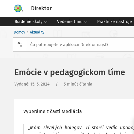
Direktor
Riadenie školy
Vedenie tímu
Praktické nástroje
Domov
Aktuality
Emócie v pedagogickom tíme
Vydané
:
15. 5. 2024
/
5 minút čítania
Vyberáme z časti Mediácia
„Mám skvelých kolegov. Tí starší vedia upoko