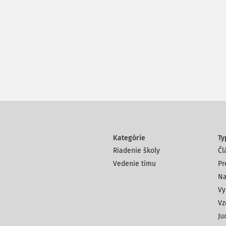
Kategórie
Ty
Riadenie školy
Čl
Vedenie tímu
Pr
Na
Vy
Vz
Ju