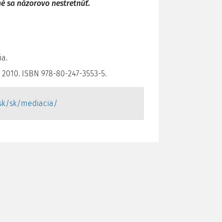
né sa názorovo nestretnúť.
ia.
, 2010. ISBN 978-80-247-3553-5.
.sk/sk/mediacia/