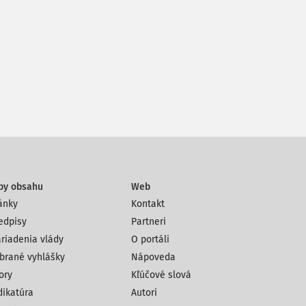
py obsahu
Web
ánky
Kontakt
edpisy
Partneri
riadenia vlády
O portáli
brané vyhlášky
Nápoveda
ory
Kľúčové slová
dikatúra
Autori