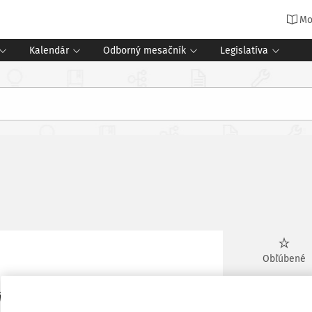
Mo
Kalendár
Odborný mesačník
Legislatíva
Obľúbené
jiť moje emócie, vedia ma trpezlivo
Vytlačiť