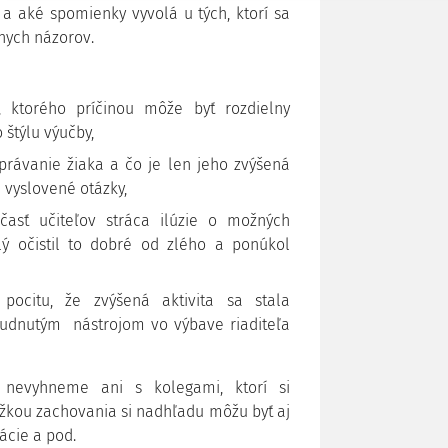
 a aké spomienky vyvolá u tých, ktorí sa
nych názorov.
, ktorého príčinou môže byť rozdielny
 štýlu výučby,
rávanie žiaka a čo je len jeho zvýšená
vyslovené otázky,
asť učiteľov stráca ilúzie o možných
ý očistil to dobré od zlého a ponúkol
 pocitu, že zvýšená aktivita sa stala
udnutým nástrojom vo výbave riaditeľa
 nevyhneme ani s kolegami, ktorí si
žkou zachovania si nadhľadu môžu byť aj
ácie a pod.