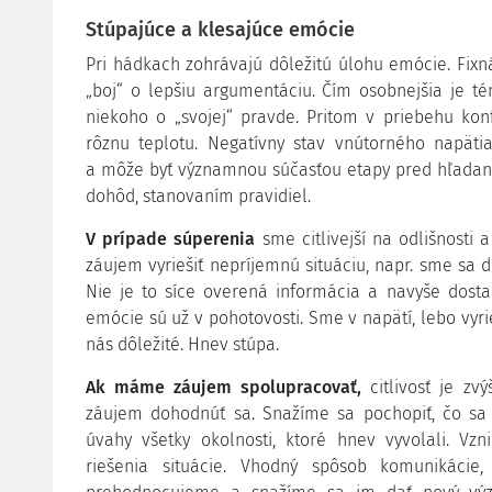
Stúpajúce a klesajúce emócie
Pri hádkach zohrávajú dôležitú úlohu emócie. Fixn
„boj“ o lepšiu argumentáciu. Čím osobnejšia je 
niekoho o „svojej“ pravde. Pritom v priebehu kon
rôznu teplotu. Negatívny stav vnútorného napäti
a môže byť významnou súčasťou etapy pred hľadaní
dohôd, stanovaním pravidiel.
V prípade súperenia
sme citlivejší na odlišnosti
záujem vyriešiť nepríjemnú situáciu, napr. sme sa d
Nie je to síce overená informácia a navyše dost
emócie sú už v pohotovosti. Sme v napätí, lebo vyrie
nás dôležité. Hnev stúpa.
Ak máme záujem spolupracovať,
citlivosť je zv
záujem dohodnúť sa. Snažíme sa pochopiť, čo sa 
úvahy všetky okolnosti, ktoré hnev vyvolali. Vz
riešenia situácie. Vhodný spôsob komunikácie,