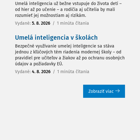
Umelá inteligencia už bežne vstupuje do života detí –
od hier až po učenie – a rodičia aj učitelia by mali
rozumieť jej možnostiam aj rizikám.
Vydané:
5. 8. 2026
/
1 minúta čítania
Umelá inteligencia v školách
Bezpečné využívanie umelej inteligencie sa stáva
jednou z kľúčových tém riadenia modernej školy – od
pravidiel pre učiteľov a žiakov až po ochranu osobných
údajov a požiadavky EÚ.
Vydané:
4. 8. 2026
/
1 minúta čítania
Zobraziť viac