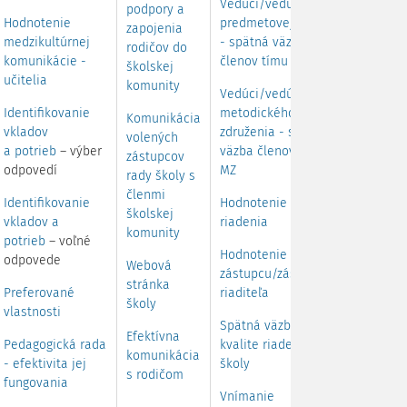
Vedúci/vedúca
podpory a
Hodnotenie
predmetovej komisie
zapojenia
medzikultúrnej
- spätná väzba
rodičov do
komunikácie -
členov tímu PK
školskej
učitelia
komunity
Vedúci/vedúca
Identifikovanie
metodického
Komunikácia
vkladov
združenia - spätná
volených
a potrieb
– výber
väzba členov tímu
zástupcov
odpovedí
MZ
rady školy s
členmi
Identifikovanie
Hodnotenie kvalít
školskej
vkladov a
riadenia
komunity
potrieb
– voľné
Hodnotenie
odpovede
Webová
zástupcu/zástupkyne
stránka
Preferované
riaditeľa
školy
vlastnosti
Spätná väzba ku
Efektívna
Pedagogická rada
kvalite riadenia
komunikácia
- efektivita jej
školy
s rodičom
fungovania
Vnímanie