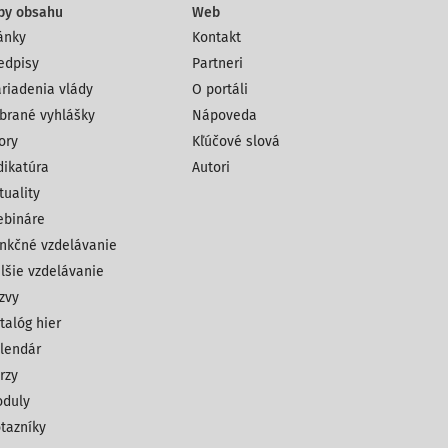
py obsahu
Web
ánky
Kontakt
edpisy
Partneri
riadenia vlády
O portáli
brané vyhlášky
Nápoveda
ory
Kľúčové slová
dikatúra
Autori
tuality
bináre
nkčné vzdelávanie
lšie vzdelávanie
zvy
talóg hier
lendár
rzy
duly
tazníky