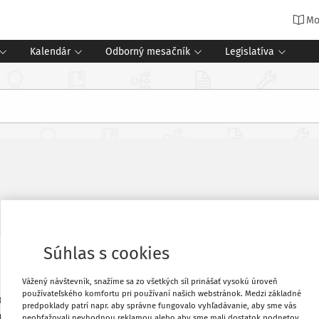
Mo
Kalendár
Odborný mesačník
Legislatíva
Súhlas s cookies
ý príprave a vyhodnocovaniu
Obľúbené
a jednoducho odošlete link na vopred
Vážený návštevník, snažíme sa zo všetkých síl prinášať vysokú úroveň
používateľského komfortu pri používaní našich webstránok. Medzi základné
kácia nezhromažďuje žiadne údaje o
predpoklady patrí napr. aby správne fungovalo vyhľadávanie, aby sme vás
Vytlačiť
nastavíte dátum ukončenia vyplňovania
neobťažovali nevhodnou reklamou alebo aby sme mali dostatok podnetov,