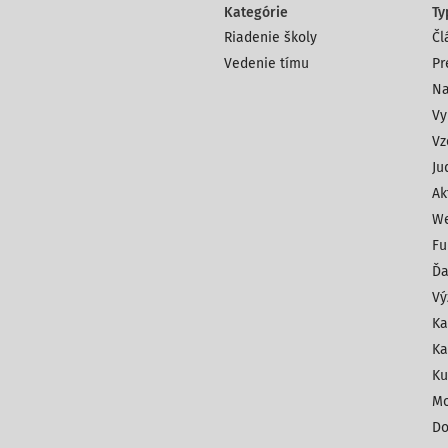
Kategórie
Ty
Riadenie školy
Čl
Vedenie tímu
Pr
Na
Vy
Vz
Ju
Ak
We
Fu
Ďa
Vý
Ka
Ka
Ku
Mo
Do