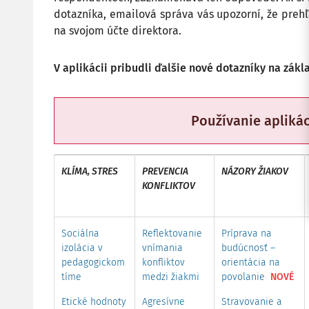
dotazníka, emailová správa vás upozorní, že prehľ
na svojom účte direktora.
V aplikácii pribudli ďalšie nové dotazníky na zák
Používanie aplikác
KLÍMA, STRES
PREVENCIA
NÁZORY ŽIAKOV
KONFLIKTOV
Sociálna
Reflektovanie
Príprava na
izolácia v
vnímania
budúcnosť –
pedagogickom
konfliktov
orientácia na
tíme
medzi žiakmi
povolanie
NOVÉ
Etické hodnoty
Agresívne
Stravovanie a