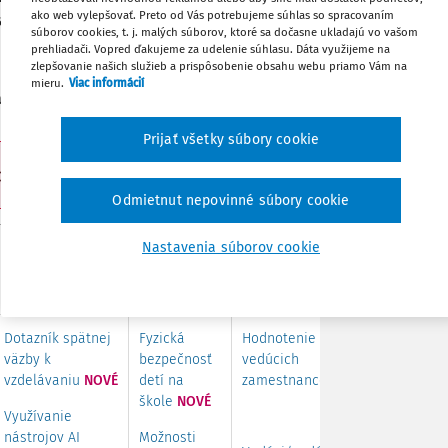
ako web vylepšovať. Preto od Vás potrebujeme súhlas so spracovaním
adné grafy a výsledky máte k dispozícii
súborov cookies, t. j. malých súborov, ktoré sa dočasne ukladajú vo vašom
Zdieľať
prehliadači. Vopred ďakujeme za udelenie súhlasu. Dáta využijeme na
zlepšovanie našich služieb a prispôsobenie obsahu webu priamo Vám na
mieru.
Viac informácií
lade vašich námetov.
Poznámka
Prijať všetky súbory cookie
ie -
VIDEO
.
Odmietnut nepovinné súbory cookie
Nastavenia súborov cookie
TÍMOVÝ ROZVOJ
NÁZORY
KVALITA RIADENIA
ŠKOLSKEJ
KOMUNITY
Dotazník spätnej
Fyzická
Hodnotenie
väzby k
bezpečnosť
vedúcich
vzdelávaniu
NOVÉ
detí na
zamestnancov
NOVÉ
škole
NOVÉ
Využívanie
nástrojov AI
Možnosti