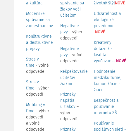
a kultúra
správanie sa
životný štýl
NOVÉ
žiakov voči
Mocenské
Udržateľnosť a
učiteľom
správanie sa
ekologické
zamestnancov
Negatívne
povedomie
javy
– výber
NOVÉ
Konštruktívne
odpovedí
a deštruktívne
Kreatívny
prejavy
Negatívne
dotazník -
javy
– voľné
kvalita
Stres v
odpovede
vyučovania
NOVÉ
tíme
- voľné
odpovede
Rešpektovanie
Hodnotenie
učiteľov
medzikultúrnej
Stres v
žiakmi
komunikácie -
tíme
- výber
žiaci
odpovedí
Príznaky
napätia
Bezpečnosť a
Mobbing v
u žiakov
–
používanie
tíme
– výber
výber
internetu SŠ
odpovedí
odpovedí
a voľné
Používanie
odpovede
Príznaky
sociálnych sietí -