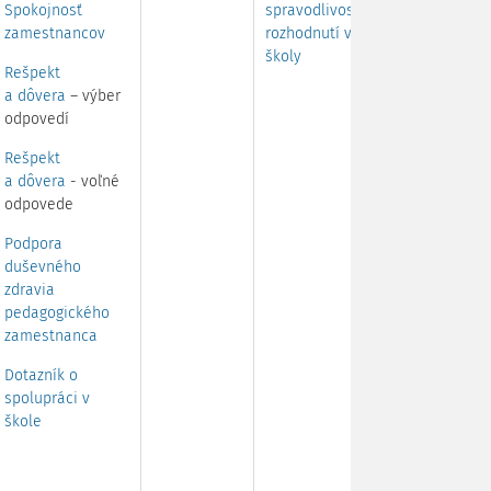
Spokojnosť
spravodlivosti
zamestnancov
rozhodnutí vedenia
školy
Rešpekt
a dôvera
– výber
odpovedí
Rešpekt
a dôvera
- voľné
odpovede
Podpora
duševného
zdravia
pedagogického
zamestnanca
Dotazník o
spolupráci v
škole