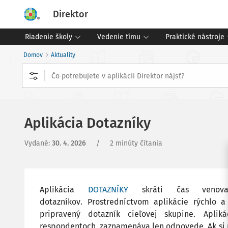
Direktor
Riadenie školy
Vedenie tímu
Praktické nástroje
Domov
Aktuality
Aplikácia Dotazníky
Vydané
:
30. 4. 2026
/
2 minúty čítania
Aplikácia
DOTAZNÍKY
skráti čas venovan
dotazníkov. Prostredníctvom aplikácie rýchlo 
pripravený dotazník cieľovej skupine. Apli
respondentoch, zaznamenáva len odpovede. Ak si 