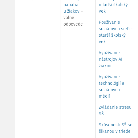
napätia
mladší školský
u žiakov
–
vek
voľné
Používanie
odpovede
sociálnych sietí -
starší školský
vek
Využívanie
nástrojov AI
žiakmi
Využívanie
technológií a
sociálnych
médií
Zvládanie stresu
SŠ
Skúsenosti SŠ so
šikanou v triede