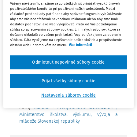
Vážený návštevník, snažíme sa zo všetkých síl prinášať vysokú úroveň
termíne. Vzor slúži ako pomôcka pri vyhotovovaní
používateľského komfortu pri používaní našich webstránok. Medzi
rozhodnutia podľa platnej právnej úpravy.
základné predpoklady patrí napr. aby správne fungovalo vyhľadávanie,
aby sme vás neobťažovali nevhodnou reklamou alebo aby sme mali
dostatok podnetov, ako web vylepšovať. Preto od Vás potrebujeme
súhlas so spracovaním súborov cookies, t. j. malých súborov, ktoré sa
dočasne ukladajú vo vašom prehliadači. Vopred ďakujeme za udelenie
súhlasu. Dáta využijeme na zlepšovanie našich služieb a prispôsobenie
obsahu webu priamo Vám na mieru.
Viac informácií
Stiahnuť vzor .docx
VZOR
Odmietnut nepovinné súbory cookie
Príloha obsahuje základné náležitosti
rozhodnutia vrátane označenia účastníka
Prijať všetky súbory cookie
konania, výroku, odôvodnenia, poučenia o
odvolaní a doručovania rozhodnutia zákonným
Nastavenia súborov cookie
zástupcom.
Zdroj:
Manuál - Predprimárne vzdelávanie |
Ministerstvo školstva, výskumu, vývoja a
mládeže Slovenskej republiky