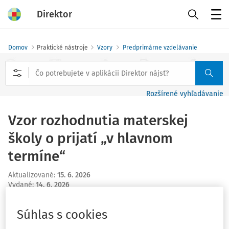
Direktor
Menu
Domov
Praktické nástroje
Vzory
Predprimárne vzdelávanie
Rozšírené vyhľadávanie
Vzor rozhodnutia materskej
školy o prijatí „v hlavnom
termíne“
Aktualizované
:
15. 6. 2026
Vydané
:
14. 6. 2026
1 minúta čítania
Súhlas s cookies
Príloha obsahuje vzor rozhodnutia materskej školy o
prijatí dieťaťa na predprimárne vzdelávanie v hlavnom