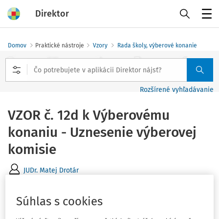
Direktor
Menu
Domov
Praktické nástroje
Vzory
Rada školy, výberové konanie
Rozšírené vyhľadávanie
VZOR č. 12d k Výberovému
konaniu - Uznesenie výberovej
komisie
JUDr. Matej Drotár
Vydané
:
9. 2. 2026
1 minúta čítania
Súhlas s cookies
Uznesenie výberovej komisie je jedným z najdôležitejších