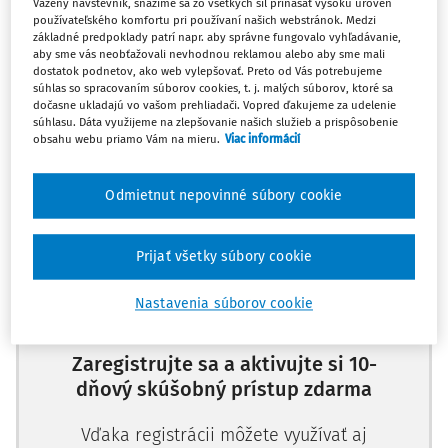
Vážený návštevník, snažíme sa zo všetkých síl prinášať vysokú úroveň
dokumentov celého výberového konania. Znenie
používateľského komfortu pri používaní našich webstránok. Medzi
základné predpoklady patrí napr. aby správne fungovalo vyhľadávanie,
uznesenia musí jednak zodpovedať výsledku výberového
aby sme vás neobťažovali nevhodnou reklamou alebo aby sme mali
konania a zároveň musí byť aj formálne správne. Doteraz
dostatok podnetov, ako web vylepšovať. Preto od Vás potrebujeme
zaužívané znenie uznesenia už nevyhovuje požiadavkám
súhlas so spracovaním súborov cookies, t. j. malých súborov, ktoré sa
dočasne ukladajú vo vašom prehliadači. Vopred ďakujeme za udelenie
novej legislatívy.
súhlasu. Dáta využijeme na zlepšovanie našich služieb a prispôsobenie
obsahu webu priamo Vám na mieru.
Viac informácií
V časti
Odmietnut nepovinné súbory cookie
Máte predplatné?
Prihláste sa
Prijať všetky súbory cookie
Nastavenia súborov cookie
Zaregistrujte sa a aktivujte si 10-
dňový skúšobný prístup zdarma
Vďaka registrácii môžete využívať aj