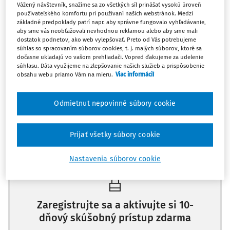
Vážený návštevník, snažíme sa zo všetkých síl prinášať vysokú úroveň
Tento vzor slúži na pozvanie členov výberovej komisie na
používateľského komfortu pri používaní našich webstránok. Medzi
základné predpoklady patrí napr. aby správne fungovalo vyhľadávanie,
výberové konanie. Keďže výberové konanie organizuje
aby sme vás neobťažovali nevhodnou reklamou alebo aby sme mali
zriaďovateľ a členovia výberovej komisie sú
dostatok podnetov, ako web vylepšovať. Preto od Vás potrebujeme
súhlas so spracovaním súborov cookies, t. j. malých súborov, ktoré sa
z rôznorodých inštitúcií, je potrebné ich pozvať
dočasne ukladajú vo vašom prehliadači. Vopred ďakujeme za udelenie
a predložiť im doklady uchádzačov včas, aby nedošlo
súhlasu. Dáta využijeme na zlepšovanie našich služieb a prispôsobenie
k zmareniu výberového konania.
obsahu webu priamo Vám na mieru.
Viac informácií
V časti
S
Odmietnut nepovinné súbory cookie
Prijať všetky súbory cookie
Máte predplatné?
Prihláste sa
Nastavenia súborov cookie
Zaregistrujte sa a aktivujte si 10-
dňový skúšobný prístup zdarma