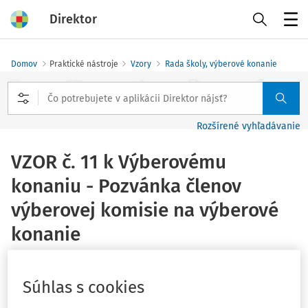
Direktor
Menu
Domov
Praktické nástroje
Vzory
Rada školy, výberové konanie
Rozšírené vyhľadávanie
VZOR č. 11 k Výberovému
konaniu - Pozvánka členov
výberovej komisie na výberové
konanie
JUDr. Matej Drotár
Súhlas s cookies
Vydané
:
9. 2. 2026
1 minúta čítania