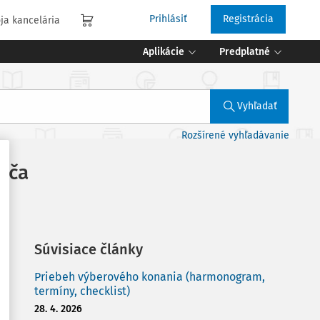
Prihlásiť
Registrácia
ja kancelária
Aplikácie
Predplatné
Vyhľadať
Rozšírené vyhľadávanie
ača
Súvisiace články
Priebeh výberového konania (harmonogram,
termíny, checklist)
28. 4. 2026