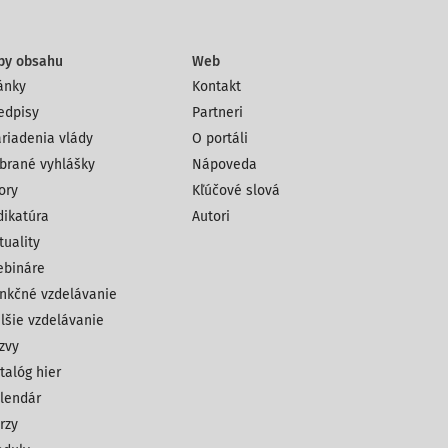
py obsahu
Web
ánky
Kontakt
edpisy
Partneri
riadenia vlády
O portáli
brané vyhlášky
Nápoveda
ory
Kľúčové slová
dikatúra
Autori
tuality
bináre
nkčné vzdelávanie
lšie vzdelávanie
zvy
talóg hier
lendár
rzy