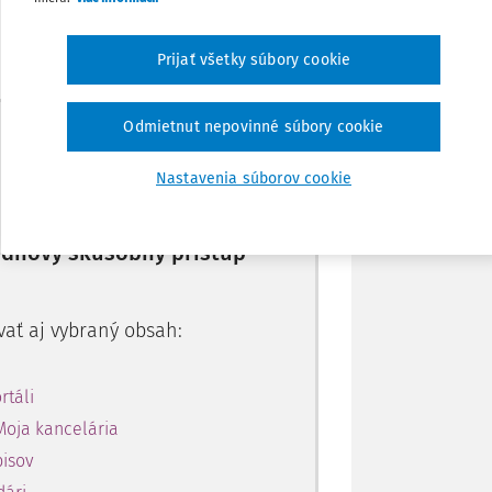
Zdieľať
Prijať všetky súbory cookie
Poznámka
Máte predplatné?
Prihláste sa
Odmietnut nepovinné súbory cookie
Nastavenia súborov cookie
10-dňový skúšobný prístup
vať aj vybraný obsah:
rtáli
Moja kancelária
pisov