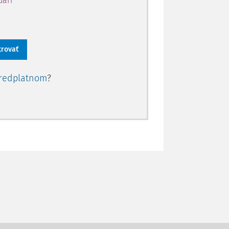
dári
trovať
redplatnom
?