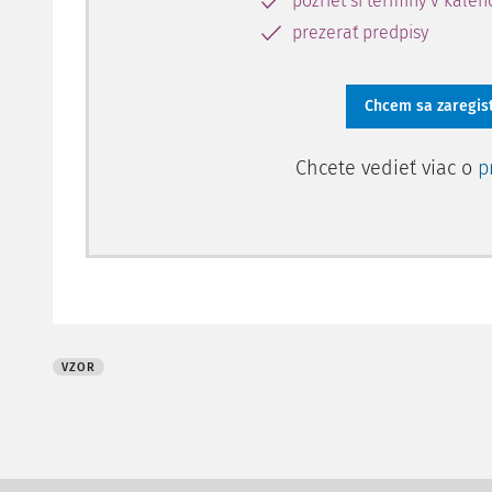
pozrieť si termíny v kalen
prezerať predpisy
Chcem sa zaregis
Chcete vedieť viac o
p
VZOR