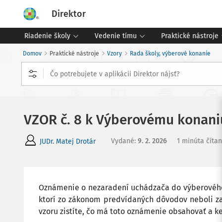
Direktor
Riadenie školy
Vedenie tímu
Praktické nástroje
Domov
Praktické nástroje
Vzory
Rada školy, výberové konanie
VZOR č. 8 k Výberovému konani
Vydané
:
9. 2. 2026
1 minúta čítan
JUDr. Matej Drotár
Oznámenie o nezaradení uchádzača do výberovéh
ktorí zo zákonom predvídaných dôvodov neboli za
vzoru zistíte, čo má toto oznámenie obsahovať a k