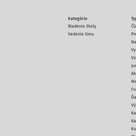
Kategórie
Ty
Riadenie školy
Čl
Vedenie tímu
Pr
Na
Vy
Vz
Ju
Ak
We
Fu
Ďa
Vý
Ka
Ka
Ku