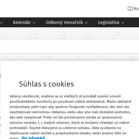
Mo
Kalendár
Odborný mesačník
Legislatíva
u - Oznámenie o nezaradení uchádz
Súhlas s cookies
ia
Vážený návštevník, snažíme sa zo všetkých síl prinášať vysokú úroveň
používateľského komfortu pri používaní našich webstránok. Medzi základné
predpoklady patrí napr. aby správne fungovalo vyhľadávanie, aby sme vás
neobťažovali nevhodnou reklamou alebo aby sme mali dostatok podnetov,
o konania sa doručuje tým uchádzačom,
Obľúbené
ako web vylepšovať. Preto od Vás potrebujeme súhlas so spracovaním
súborov cookies, t. j. malých súborov, ktoré sa dočasne ukladajú vo vašom
radení do výberového konania. Z tohto
prehliadači. Vopred ďakujeme za udelenie súhlasu. Dáta využijeme na
edy sa doručuje uchádzačovi.
zlepšovanie našich služieb a prispôsobenie obsahu webu priamo Vám na
Vytlačiť
mieru.
Viac informácií