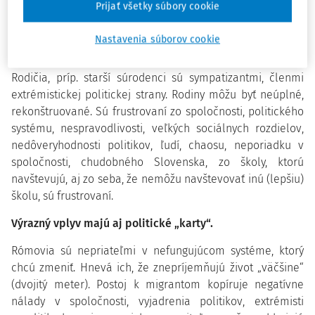
sebakritickosti.
Prijať všetky súbory cookie
Radikalizmus je výsledkom viacerých činiteľov,
Nastavenia súborov cookie
určujúcim je špecifické rodinné zázemie.
Rodičia, príp. starší súrodenci sú sympatizantmi, členmi
extrémistickej politickej strany. Rodiny môžu byť neúplné,
rekonštruované. Sú frustrovaní zo spoločnosti, politického
systému,
nespravodlivosti, veľkých sociálnych rozdielov,
nedôveryhodnosti politikov, ľudí, chaosu, neporiadku v
spoločnosti, chudobného Slovenska, zo školy, ktorú
navštevujú, aj zo seba, že nemôžu navštevovať inú (lepšiu)
školu, sú frustrovaní.
Výrazný vplyv majú aj politické „karty“.
Rómovia sú nepriateľmi v nefungujúcom systéme, ktorý
chcú zmeniť. Hnevá ich, že znepríjemňujú život „väčšine“
(dvojitý meter). Postoj k migrantom kopíruje negatívne
nálady v spoločnosti, vyjadrenia politikov, extrémisti