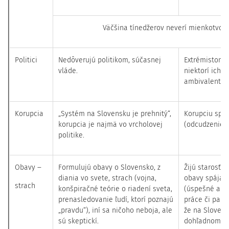
Väčšina tínedžerov neverí mienkotvo
Politici
Nedôverujú politikom, súčasnej
Extrémistom 
vláde.
niektorí ich 
ambivalentne
Korupcia
„Systém na Slovensku je prehnitý“,
Korupciu spo
korupcia je najmä vo vrcholovej
(odcudzenie s
politike.
Obavy ‒
Formulujú obavy o Slovensko, z
Žijú starosťa
diania vo svete, strach (vojna,
obavy spájajú
strach
konšpiračné teórie o riadení sveta,
(úspešné abso
prenasledovanie ľudí, ktorí poznajú
práce či part
„pravdu“), iní sa ničoho neboja, ale
že na Sloven
sú skeptickí.
dohľadnom ča