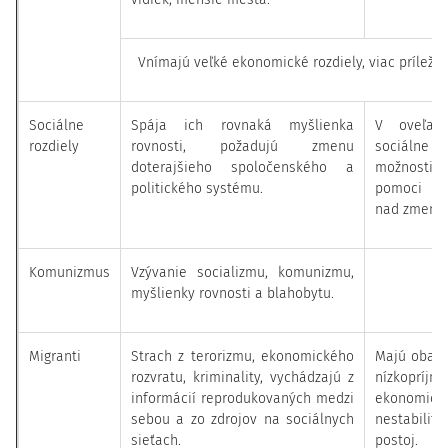
Vnímajú veľké ekonomické rozdiely, viac príležit
Sociálne
Spája ich rovnaká myšlienka
V oveľa 
rozdiely
rovnosti, požadujú zmenu
sociálne r
doterajšieho spoločenského a
možnosti
politického systému.
pomoci me
nad zmenou
Komunizmus
Vzývanie socializmu, komunizmu,
myšlienky rovnosti a blahobytu.
Migranti
Strach z terorizmu, ekonomického
Majú obavy
rozvratu, kriminality, vychádzajú z
nízkopríjm
informácií reprodukovaných medzi
ekonomick
sebou a zo zdrojov na sociálnych
nestabilitu
sieťach.
postoj.