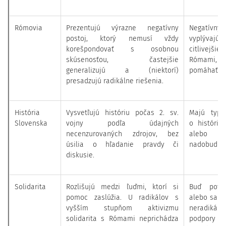
Rómovia
Prezentujú výrazne negatívny
Negatívny 
postoj, ktorý nemusí vždy
vyplývaj
korešpondovať s osobnou
citlivejši
skúsenosťou, častejšie
Rómami, ča
generalizujú a (niektorí)
pomáhať R
presadzujú radikálne riešenia.
História
Vysvetľujú históriu počas 2. sv.
Majú typi
Slovenska
vojny podľa údajných
o históriu
necenzurovaných zdrojov, bez
alebo r
úsilia o hľadanie pravdy či
nadobudnut
diskusie.
Solidarita
Rozlišujú medzi ľuďmi, ktorí si
Buď potre
pomoc zaslúžia. U radikálov s
alebo sa an
vyšším stupňom aktivizmu
neradikál
solidarita s Rómami neprichádza
podpory 