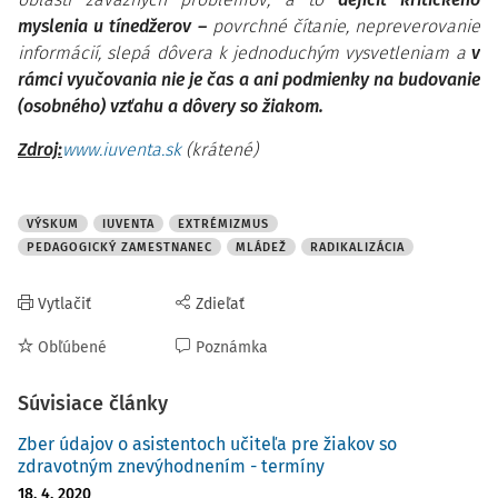
myslenia u tínedžerov –
povrchné čítanie, nepreverovanie
informácií, slepá dôvera k jednoduchým vysvetleniam a
v
rámci vyučovania nie je čas a ani podmienky na budovanie
(osobného) vzťahu a dôvery so žiakom.
Zdroj:
www.iuventa.sk
(krátené)
VÝSKUM
IUVENTA
EXTRÉMIZMUS
PEDAGOGICKÝ ZAMESTNANEC
MLÁDEŽ
RADIKALIZÁCIA
Vytlačiť
Zdieľať
Obľúbené
Poznámka
Súvisiace články
Zber údajov o asistentoch učiteľa pre žiakov so
zdravotným znevýhodnením - termíny
18. 4. 2020