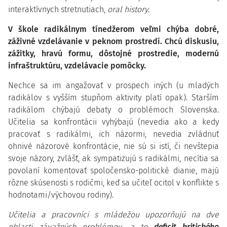
interaktívnych stretnutiach,
oral history
.
V škole radikálnym tínedžerom veľmi chýba dobré,
záživné vzdelávanie v peknom prostredí. Chcú diskusiu,
zážitky, hravú formu, dôstojné prostredie, modernú
infraštruktúru, vzdelávacie pomôcky.
Nechce sa im angažovať v prospech iných (u mladých
radikálov s vyšším stupňom aktivity platí opak). Starším
radikálom chýbajú debaty o problémoch Slovenska.
Učitelia sa konfrontácii vyhýbajú (nevedia ako a kedy
pracovať s radikálmi, ich názormi, nevedia zvládnuť
ohnivé názorové konfrontácie, nie sú si istí, či nevštepia
svoje názory, zvlášť, ak sympatizujú s radikálmi, necítia sa
povolaní komentovať spoločensko-politické dianie, majú
rôzne skúsenosti s rodičmi, keď sa učiteľ ocitol v konflikte s
hodnotami/výchovou rodiny).
Učitelia a pracovníci s mládežou upozorňujú na dve
oblasti závažných problémov, a to
deficit kritického