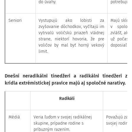
do úvahy.
potrebujú, 
Seniori
Vystupujú ako lobisti za
Majú sklon
zvyšovanie dôchodkov, vyčítajú im
v spoločn
vytrvalú voličskú priazeň vládnej
zvlášť, ak 
strane, niektorí hovoria, že pre
už počas a
voličov by mal byť horný vekový
doposiaľ pr
limit.
Dnešní neradikálni tínedžeri a radikálni tínedžeri z
krídla extrémistickej pravice majú aj spoločné naratívy.
Radikáli
Médiá
Veria ľuďom v svojej radikálnej
Považujú za d
skupine, prípadne rodine s
svojej rodiny,
príbuzným razením.