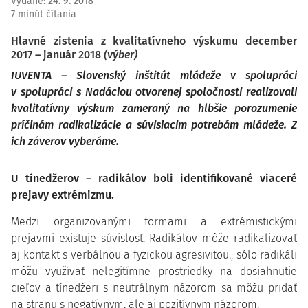
Vydané
:
24. 9. 2018
7 minút čítania
Hlavné zistenia z kvalitatívneho výskumu december
2017 – január 2018
(výber)
IUVENTA – Slovenský inštitút mládeže v spolupráci
v spolupráci s Nadáciou otvorenej spoločnosti realizovali
kvalitatívny výskum zameraný na hlbšie porozumenie
príčinám radikalizácie a súvisiacim potrebám mládeže. Z
ich záverov vyberáme.
U tínedžerov – radikálov boli identifikované viaceré
prejavy extrémizmu.
Medzi organizovanými formami a extrémistickými
prejavmi existuje súvislosť. Radikálov môže radikalizovať
aj kontakt s verbálnou a fyzickou agresivitou., sólo radikáli
môžu využívať nelegitímne prostriedky na dosiahnutie
cieľov a tínedžeri s neutrálnym názorom sa môžu pridať
na stranu s negatívnym, ale aj pozitívnym názorom.