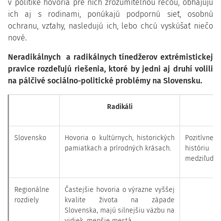
v politike hovoria pre nich zrozumiteľnou rečou, obhajujú
ich aj s rodinami, ponúkajú podpornú sieť, osobnú
ochranu, vzťahy, nasledujú ich, lebo chcú vyskúšať niečo
nové.
Neradikálnych a radikálnych tínedžerov extrémistickej
pravice rozdeľujú riešenia, ktoré by jedni aj druhí volili
na pálčivé sociálno-politické problémy na Slovensku.
Radikáli
Slovensko
Hovoria o kultúrnych, historických
Pozitívne
pamiatkach a prírodných krásach.
históriu 
medziľudsk
Regionálne
Častejšie hovoria o výrazne vyššej
rozdiely
kvalite života na západe
Slovenska, majú silnejšiu väzbu na
vidiek, menšie mestá.