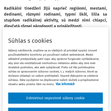
Radikálni tínedžeri žijú naprieč regiónmi, mestami,
dedinami, rôznymi rodinami, typmi škôl, líšia sa
stupňom radikálnej aktivity, sú medzi nimi chlapci,
dievčatá rôznej národnosti a prináležitosti.
Sú v rôznom veku, z väčšinovej aj z menšinovej
Súhlas s cookies
spoločnosti, z rôzneho sociálneho zázemia, sú na ZŠ, SŠ,
na gymnáziách, ľahšie sa identifikujú na SOŠ (otvorenejší
Vážený návštevník, snažíme sa zo všetkých síl prinášať vysokú úroveň
názor). Môžu mať psychické, mentálne, sociálne, rodinné či
používateľského komfortu pri používaní našich webstránok. Medzi
základné predpoklady patrí napr. aby správne fungovalo vyhľadávanie,
iné problémy, ktoré neriešia, alebo sa pokúšajú riešiť bez
aby sme vás neobťažovali nevhodnou reklamou alebo aby sme mali
väčších úspechov, problémy v škole (učenie, motivácia,
dostatok podnetov, ako web vylepšovať. Preto od Vás potrebujeme
vzťahy, nízka úroveň a kvalita školy). Chcú niekam patriť,
súhlas so spracovaním súborov cookies, t. j. malých súborov, ktoré sa
dočasne ukladajú vo vašom prehliadači. Vopred ďakujeme za udelenie
blízke prostredie ich neprijíma, spôsobuje im traumu, je
súhlasu. Dáta využijeme na zlepšovanie našich služieb a prispôsobenie
plné problémov, sú ľahko ovplyvniteľní, chcú sa odlíšiť.
obsahu webu priamo Vám na mieru.
Viac informácií
Imponuje im štruktúra zaužívaná vo vojsku, majú
nenaplnenú túžbu po disciplíne, vizuálne sa môžu, ale aj
Odmietnut nepovinné súbory cookie
nemusia odlišovať, radi diskutujú, ale môžu byť aj menej
komunikatívni. Nemajú schopnosť primeranej