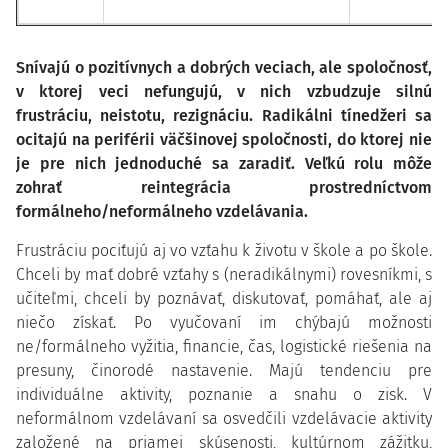
Snívajú o pozitívnych a dobrých veciach, ale spoločnosť,
v ktorej veci nefungujú, v nich vzbudzuje silnú
frustráciu, neistotu, rezignáciu. Radikálni tínedžeri sa
ocitajú na periférii väčšinovej spoločnosti, do ktorej nie
je pre nich jednoduché sa zaradiť. Veľkú rolu môže
zohrať reintegrácia prostredníctvom
formálneho/neformálneho vzdelávania.
Frustráciu pociťujú aj vo vzťahu k životu v škole a po škole.
Chceli by mať dobré vzťahy s (neradikálnymi) rovesníkmi, s
učiteľmi, chceli by poznávať, diskutovať, pomáhať, ale aj
niečo získať. Po vyučovaní im chýbajú možnosti
ne/formálneho vyžitia, financie, čas, logistické riešenia na
presuny, činorodé nastavenie. Majú tendenciu pre
individuálne aktivity, poznanie a snahu o zisk. V
neformálnom vzdelávaní sa osvedčili vzdelávacie aktivity
založené na priamej skúsenosti, kultúrnom zážitku,