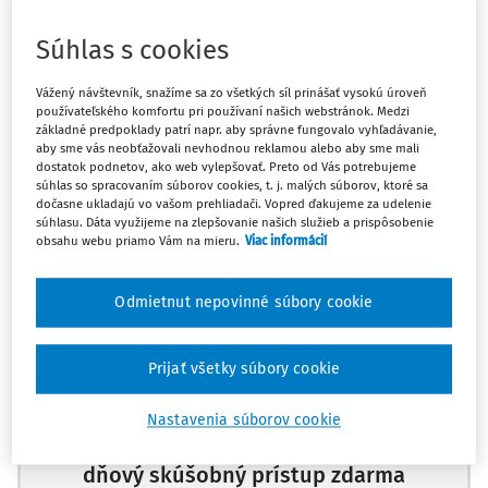
Môže dať zamestnanec výpoveď s tým, že výpovednú
dobu nemá možnosť spĺňať? Aké má povinnosti voči
Súhlas s cookies
zamestnávateľovi v takomto prípade?
Vážený návštevník, snažíme sa zo všetkých síl prinášať vysokú úroveň
používateľského komfortu pri používaní našich webstránok. Medzi
základné predpoklady patrí napr. aby správne fungovalo vyhľadávanie,
aby sme vás neobťažovali nevhodnou reklamou alebo aby sme mali
Odpoveď:
dostatok podnetov, ako web vylepšovať. Preto od Vás potrebujeme
súhlas so spracovaním súborov cookies, t. j. malých súborov, ktoré sa
Podľa § 67
Zákonníka práce
zamestnanec môže dať
dočasne ukladajú vo vašom prehliadači. Vopred ďakujeme za udelenie
súhlasu. Dáta využijeme na zlepšovanie našich služieb a prispôsobenie
zamestnávateľovi výpoveď z akéhokoľv
obsahu webu priamo Vám na mieru.
Viac informácií
Odmietnut nepovinné súbory cookie
Máte predplatné?
Prihláste sa
Prijať všetky súbory cookie
Nastavenia súborov cookie
Zaregistrujte sa a aktivujte si 10-
dňový skúšobný prístup zdarma