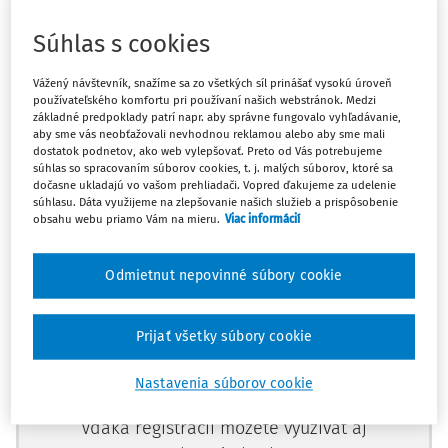
Učiteľ, 65 rokov, ukončí PP dohodu v júli 2026. Vyplatené
Súhlas s cookies
mu bude odstupné aj odchodné. Ak by opäť nastúpil, v tej
istej škole, na kratší úväzok od septembra 2026, ako je to
Vážený návštevník, snažíme sa zo všetkých síl prinášať vysokú úroveň
používateľského komfortu pri používaní našich webstránok. Medzi
s odstupným? Musí pomernú časť vrátiť?
základné predpoklady patrí napr. aby správne fungovalo vyhľadávanie,
aby sme vás neobťažovali nevhodnou reklamou alebo aby sme mali
dostatok podnetov, ako web vylepšovať. Preto od Vás potrebujeme
Podľa
súhlas so spracovaním súborov cookies, t. j. malých súborov, ktoré sa
dočasne ukladajú vo vašom prehliadači. Vopred ďakujeme za udelenie
súhlasu. Dáta využijeme na zlepšovanie našich služieb a prispôsobenie
obsahu webu priamo Vám na mieru.
Viac informácií
Máte predplatné?
Prihláste sa
Odmietnut nepovinné súbory cookie
Prijať všetky súbory cookie
Zaregistrujte sa a aktivujte si 10-
dňový skúšobný prístup zdarma
Nastavenia súborov cookie
Vďaka registrácii môžete využívať aj