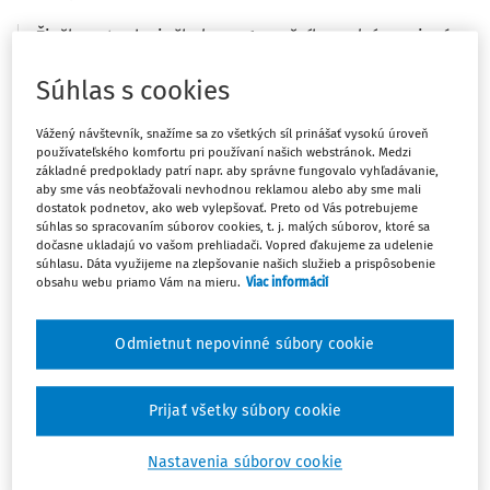
Žiačka strednej školy v 1. ročníku, plní povinnú
školskú dochádzku z dôvodu hospitalizácie na
Súhlas s cookies
psychiatrickom oddelení nebola klasifikovaná v
prvom polroku školského roka 2025/2026.
Vážený návštevník, snažíme sa zo všetkých síl prinášať vysokú úroveň
Momentálne je v domácom liečení a má
používateľského komfortu pri používaní našich webstránok. Medzi
ospravedlnenie od lekára. Podľa paragrafu 56
základné predpoklady patrí napr. aby správne fungovalo vyhľadávanie,
aby sme vás neobťažovali nevhodnou reklamou alebo aby sme mali
školského zákona by mala byť hodnotená a
dostatok podnetov, ako web vylepšovať. Preto od Vás potrebujeme
vyskúšaná najneskôr do dvoch mesiacov.
súhlas so spracovaním súborov cookies, t. j. malých súborov, ktoré sa
Nestihneme to. Nevieme, kedy príde do školy. Ako v
dočasne ukladajú vo vašom prehliadači. Vopred ďakujeme za udelenie
súhlasu. Dáta využijeme na zlepšovanie našich služieb a prispôsobenie
súlade s platnou legislatívou ukončiť tento školský
obsahu webu priamo Vám na mieru.
Viac informácií
rok? Prerušiť nemôže. Je pod povinnou školskou
dochádzkou.
Odmietnut nepovinné súbory cookie
Podľa
Prijať všetky súbory cookie
Nastavenia súborov cookie
Máte predplatné?
Prihláste sa