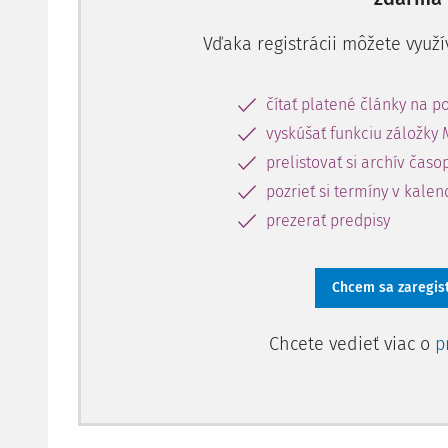
Vďaka registrácii môžete využí
čítať platené články na po
vyskúšať funkciu záložky 
prelistovať si archív časo
pozrieť si termíny v kalen
prezerať predpisy
Chcem sa zaregis
Chcete vedieť viac o
p