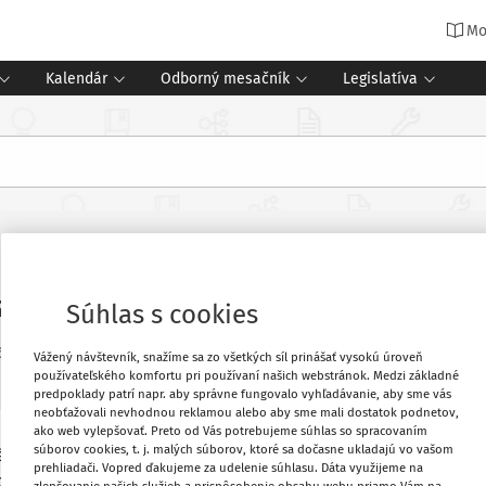
Mo
Kalendár
Odborný mesačník
Legislatíva
zdelávania
Súhlas s cookies
6
3 minúty čítania
Vážený návštevník, snažíme sa zo všetkých síl prinášať vysokú úroveň
používateľského komfortu pri používaní našich webstránok. Medzi základné
predpoklady patrí napr. aby správne fungovalo vyhľadávanie, aby sme vás
neobťažovali nevhodnou reklamou alebo aby sme mali dostatok podnetov,
ako web vylepšovať. Preto od Vás potrebujeme súhlas so spracovaním
súborov cookies, t. j. malých súborov, ktoré sa dočasne ukladajú vo vašom
érové pozície v zmysle paragrafu 36
Vytlačiť
prehliadači. Vopred ďakujeme za udelenie súhlasu. Dáta využijeme na
anie špecializačného vzdelávania?
zlepšovanie našich služieb a prispôsobenie obsahu webu priamo Vám na