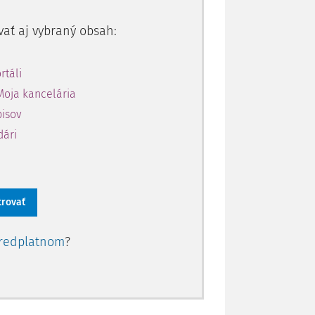
vať aj vybraný obsah:
rtáli
Moja kancelária
pisov
dári
trovať
redplatnom
?