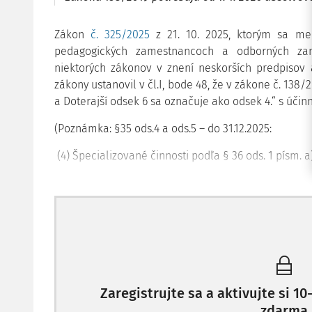
Zákon
č. 325/2025
z 21. 10. 2025, ktorým sa me
pedagogických zamestnancoch a odborných z
niektorých zákonov v znení neskorších predpisov
zákony ustanovil v čl.I, bode 48, že v zákone č. 138/2
a Doterajší odsek 6 sa označuje ako odsek 4.“ s účinn
(Poznámka: §35 ods.4 a ods.5 – do 31.12.2025:
(4) Špecializované činnosti podľa § 36 ods. 1 písm. a), 
Zaregistrujte sa a aktivujte si 
zdarma