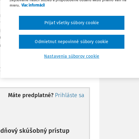
mieru.
Viac informácií
Obľúbené
ní a dopĺňa zákon č. 138/2019 Z. z. o
amestnancoch a o zmene a doplnení
Prijať všetky súbory cookie
Zdieľať
 a ktorým sa menia a dopĺňajú niektoré
019 Z. z. „V § 35 sa vypúšťajú odseky 4 a 5.
Odmietnut nepovinné súbory cookie
osťou od 1.1.2026.
Poznámka
Nastavenia súborov cookie
i), j) a m) a
Máte predplatné?
Prihláste sa
10-dňový skúšobný prístup