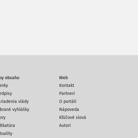
py obsahu
Web
ánky
Kontakt
edpisy
Partneri
riadenia vlády
O portáli
brané vyhlášky
Nápoveda
ory
Kľúčové slová
dikatúra
Autori
tuality