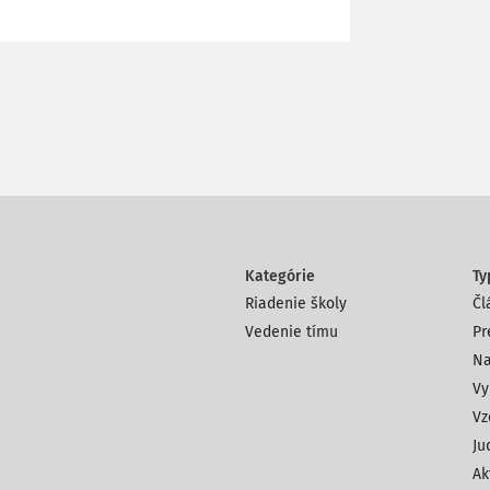
Kategórie
Ty
Riadenie školy
Čl
Vedenie tímu
Pr
Na
Vy
Vz
Ju
Ak