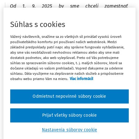
Od 1. 9. 2025 by sme chceli zamestnať
zamestnankyňu v základnej škole na dve pracovné
zmluvy - 1. pracovná zmluva - pedagogický asistent
Súhlas s cookies
na 50 % pracovný úväzok; 2. pracovná zmluva -
vychovávateľka v ŠKD na 75 % pracovný úväzok.
Vážený návštevník, snažíme sa zo všetkých síl prinášať vysokú úroveň
používateľského komfortu pri používaní našich webstránok. Medzi
Otázka znie, či je možné urobiť takto pracovné
základné predpoklady patrí napr. aby správne fungovalo vyhľadávanie,
zmluvy alebo v prípade ŠKD je možnosť urobiť
aby sme vás neobťažovali nevhodnou reklamou alebo aby sme mali
pracovnú zmluvu len na 50 %?
dostatok podnetov, ako web vylepšovať. Preto od Vás potrebujeme
súhlas so spracovaním súborov cookies, t. j. malých súborov, ktoré sa
dočasne ukladajú vo vašom prehliadači. Vopred ďakujeme za udelenie
súhlasu. Dáta využijeme na zlepšovanie našich služieb a prispôsobenie
Zároveň sa chcem opýtať, či je možné zamestnať
obsahu webu priamo Vám na mieru.
Viac informácií
pedagogického asistenta na základnej škole na 125
%?
Odmietnut nepovinné súbory cookie
Podľa
Prijať všetky súbory cookie
Nastavenia súborov cookie
Máte predplatné?
Prihláste sa