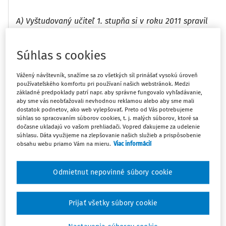
A) Vyštudovaný učiteľ 1. stupňa si v roku 2011 spravil
špecializačné vzdelávanie s názvom Vyučovanie
informatickej výchovy v rozsahu 130 hodín
Súhlas s cookies
prostredníctvom Štátneho pedagogického ústavu.
Vážený návštevník, snažíme sa zo všetkých síl prinášať vysokú úroveň
otázka: Je kvalifikovaný ako učiteľ informatiky
používateľského komfortu pri používaní našich webstránok. Medzi
základné predpoklady patrí napr. aby správne fungovalo vyhľadávanie,
na 1. stupni?
aby sme vás neobťažovali nevhodnou reklamou alebo aby sme mali
otázka: Je kvalifikovaný ako učiteľ informatiky
dostatok podnetov, ako web vylepšovať. Preto od Vás potrebujeme
súhlas so spracovaním súborov cookies, t. j. malých súborov, ktoré sa
na 2. stupni?
dočasne ukladajú vo vašom prehliadači. Vopred ďakujeme za udelenie
súhlasu. Dáta využijeme na zlepšovanie našich služieb a prispôsobenie
(pozn. na osvedčení nie je uvedené, pre ktorú
obsahu webu priamo Vám na mieru.
Viac informácií
kariérovú pozíciu je vzdelávanie určené.)
Odmietnut nepovinné súbory cookie
B) Ten istý učiteľ (1. stupeň) má aj špecializačné
vzdelávanie z etickej výchovy v podobnom rozsahu.
Prijať všetky súbory cookie
otázka: Je kvalifikovaný ako učiteľ etickej