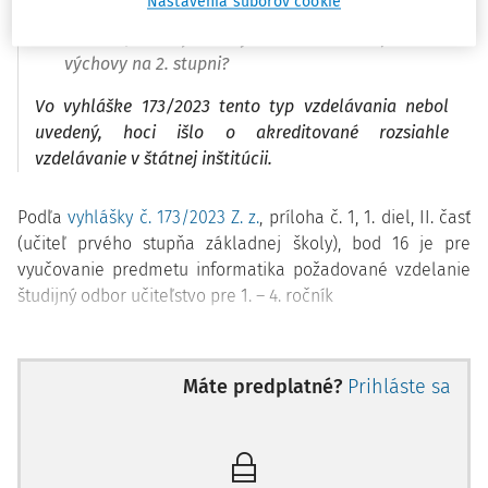
Nastavenia súborov cookie
výchovy na 1. stupni?
otázka: Je kvalifikovaný ako učiteľ etickej
výchovy na 2. stupni?
Vo vyhláške 173/2023 tento typ vzdelávania nebol
uvedený, hoci išlo o akreditované rozsiahle
vzdelávanie v štátnej inštitúcii.
Podľa
vyhlášky č. 173/2023 Z. z.
, príloha č. 1, 1. diel, II. časť
(učiteľ prvého stupňa základnej školy), bod 16 je pre
vyučovanie predmetu informatika požadované vzdelanie
študijný odbor učiteľstvo pre 1. – 4. ročník
Máte predplatné?
Prihláste sa