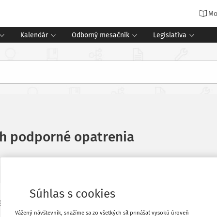
Mo
Kalendár
Odborný mesačník
Legislatíva
ch podporné opatrenia
Súhlas s cookies
mu postupu pri aplikácii
§ 145a
a
145b
Vytlačiť
Vážený návštevník, snažíme sa zo všetkých síl prinášať vysokú úroveň
 (školský zákon) a o zmene a doplnení