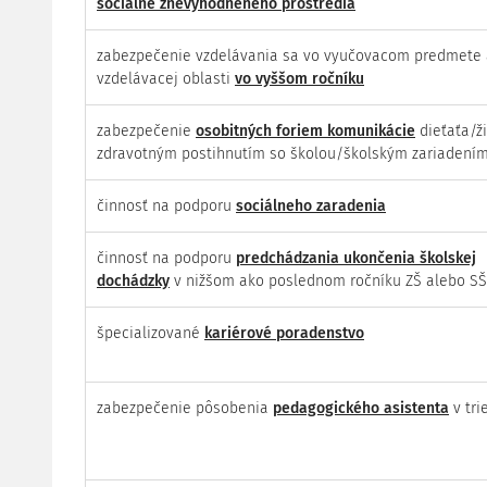
sociálne znevýhodneného prostredia
zabezpečenie vzdelávania sa vo vyučovacom predmete 
vzdelávacej oblasti
vo vyššom ročníku
zabezpečenie
osobitných foriem komunikácie
dieťaťa/ž
zdravotným postihnutím so školou/školským zariadení
činnosť na podporu
sociálneho zaradenia
činnosť na podporu
predchádzania ukončenia školskej
dochádzky
v nižšom ako poslednom ročníku ZŠ alebo SŠ
špecializované
kariérové poradenstvo
zabezpečenie pôsobenia
pedagogického asistenta
v tri