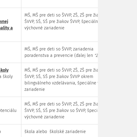
MŠ, MŠ pre deti so ŠVVP, ZŠ, ZŠ pre žiakov so
vnej
ŠVVP, SŠ, SŠ pre žiakov ŠVVP, špeciálne
ality a
výchovné zariadenie
MŠ, MŠ pre deti so ŠVVP, zariadenia
poradenstva a prevencie (ďalej len
"ZPP"
), LVS
školy
MŠ, MŠ pre deti so ŠVVP, ZŠ, ZŠ pre žiakov so
a školy
ŠVVP, SŠ, SŠ pre žiakov ŠVVP okrem
bilingválneho vzdelávania, špeciálne výchovné
zariadenie
MŠ, MŠ pre deti so ŠVVP, ZŠ, ZŠ pre žiakov so
otenciálu
ŠVVP, SŠ, SŠ pre žiakov so ŠVVP, špeciálne
výchovné zariadenie
o
škola alebo školské zariadenie