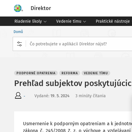
Direktor
Riadenie školy
Vedenie tímu
Praktické nástroje
Domů
PODPORNÉ OPATRENIA
REFORMA
VEDENIE TÍMU
Prehľad subjektov poskytujúci
Vydané
:
19. 5. 2024
3 minúty čítania
-
Usmernenie k podporným opatreniam a k jednotné
zákona č. 245/2008 Z. z. o výchove a vzdelávaní