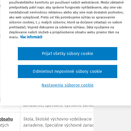
používateľského komfortu pri používaní našich webstránok. Medzi základné
dpisov vo svojej prílohovej časti
predpoklady patrí napr. aby správne fungovalo vyhľadávanie, aby sme vás
Obľúbené
ktorých sa podporné opatrenia poskytujú
neobťažovali nevhodnou reklamou alebo aby sme mali dostatok podnetov,
ako web vylepšovať. Preto od Vás potrebujeme súhlas so spracovaním
.
súborov cookies, t. j. malých súborov, ktoré sa dočasne ukladajú vo vašom
Zdieľať
prehliadači. Vopred ďakujeme za udelenie súhlasu. Dáta využijeme na
zlepšovanie našich služieb a prispôsobenie obsahu webu priamo Vám na
inedu.sk/data/att/8e2/29000.313519.pdf
mieru.
Viac informácií
Poznámka
Prijať všetky súbory cookie
podporné opatrenia poskytujú a
a č. 245/2008 Z. z.
)
Odmietnut nepovinné súbory cookie
Poskytovanie zabezpečuje
Nastavenia súborov cookie
cieľov,
škola, školské výchovno-vzdelávacie
zariadenie, špeciálne výchovné zariadenie
obsahu
škola, školské výchovno-vzdelávacie
tých
zariadenie, špeciálne výchovné zariadenie