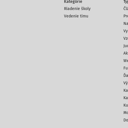
Kategórie
Ty
Riadenie školy
Čl
Vedenie tímu
Pr
Na
Vy
Vz
Ju
Ak
We
Fu
Ďa
Vý
Ka
Ka
Ku
Mo
Do