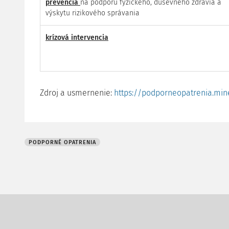
prevencia
na podporu fyzického, duševného zdravia a
výskytu rizikového správania
krízová intervencia
Zdroj a usmernenie:
https://podporneopatrenia.min
PODPORNÉ OPATRENIA