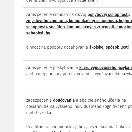
deťmi/žiakmi vo výchove a vzdelávaní
zabezpečenie činností na rozvoj
p
ohybovej schopnosti,
zmyslového vnímania, komunikačnej schopnosti, kognití
schopnosti, sociálno-komunikačných zručností, emocion
sebaobsluhy
činnosť na podporu dosahovania
školskej spôsobilosti
zabezpečenie poskytovania
kurzu vyučovacieho jazyka 
alebo inej podpory pri osvojovaní si vyučovacieho jazyk
zabezpečenie
doučovania
alebo cieleného učenia na
dosiahnutie najvyššieho individuálneho kognitívneho p
dieťaťa/žiaka
skvalitnenie podmienok výchovy a vzdelávania žiakov z