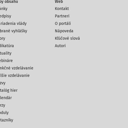
py obsahu
Web
ánky
Kontakt
edpisy
Partneri
riadenia vlády
O portáli
brané vyhlášky
Nápoveda
ory
Kľúčové slová
dikatúra
Autori
tuality
bináre
nkčné vzdelávanie
lšie vzdelávanie
zvy
talóg hier
lendár
rzy
duly
tazníky