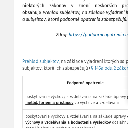
niektorých zákonov v znení neskorších pre
obsahuje
Prehľad subjektov, na základe vyjadrení 
a subjektov, ktoré podporné opatrenia zabezpečujú
Zdroj:
https://podporneopatrenia.m
Prehľad subjektov,
na základe vyjadrení ktorých sa 
subjektov, ktoré ich zabezpečujú (
§ 145a ods. 2 zákon
Podporné opatrenie
poskytovanie výchovy a vzdelávania na základe úpravy
metód, foriem a prístupov
vo výchove a vzdelávaní
poskytovanie výchovy a vzdelávania na základe úpravy
výchovy a vzdelávania a hodnotenia výsledkov
dosiahnu