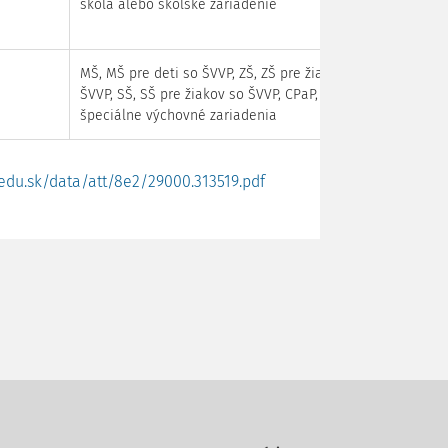
škola alebo školské zariadenie
MŠ, MŠ pre deti so ŠVVP, ZŠ, ZŠ pre žiakov so
ŠVVP, SŠ, SŠ pre žiakov so ŠVVP, CPaP,
špeciálne výchovné zariadenia
edu.sk/data/att/8e2/29000.313519.pdf