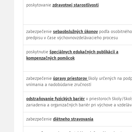
poskytovanie
zdravotnej starostlivosti
zabezpečenie
sebaobslužných úkonov
podľa osobitného
predpisu v čase výchovnovzdelávacieho procesu
poskytnutie
špeciálnych edukačných publikácií a
kompenzačných pomôcok
zabezpečenie
úpravy priestorov
školy určených na pod
vnímania a nadobúdanie zručností
odstraňovanie fyzických bariér
v priestoroch školy/ško
zariadenia a organizačných bariér pri výchove a vzdeláv
zabezpečenie
diétneho stravovania