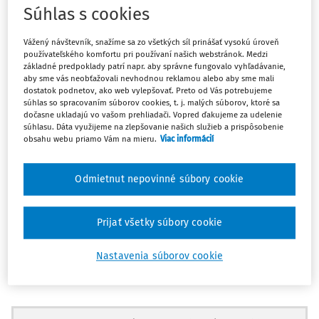
2 minúty čítania
Súhlas s cookies
Národný inštitút vzdelávania a mládeže ako prijímateľ
Vážený návštevník, snažíme sa zo všetkých síl prinášať vysokú úroveň
národného projektu
Podpora pomáhajúcich
používateľského komfortu pri používaní našich webstránok. Medzi
základné predpoklady patrí napr. aby správne fungovalo vyhľadávanie,
profesií
3
aktuálne vydal implementačný manuál k
aby sme vás neobťažovali nevhodnou reklamou alebo aby sme mali
projektu. Je záväzným dokumentom a nevyhnutnou
dostatok podnetov, ako web vylepšovať. Preto od Vás potrebujeme
súhlas so spracovaním súborov cookies, t. j. malých súborov, ktoré sa
podmienkou jeho realizácie.
dočasne ukladajú vo vašom prehliadači. Vopred ďakujeme za udelenie
súhlasu. Dáta využijeme na zlepšovanie našich služieb a prispôsobenie
obsahu webu priamo Vám na mieru.
Viac informácií
V manuáli nájdete obsadzované pozície v NP POP 3,
kvalifikačné predpoklady jednotlivých pozícií, veľkosti
úväzkov a pracovného času zamestnancov na týchto
Odmietnut nepovinné súbory cookie
pozíciách, konkretizovanie pojmu tzv. jednotkového
nákladu, prehľad predkladanej dokumentácie na úhradu
Prijať všetky súbory cookie
jednotkového nákladu, informácie o kontrole skutočností
súvisiacich s realizáciou projektových aktivít, podmienky
Nastavenia súborov cookie
pre informovanie či monitorovan