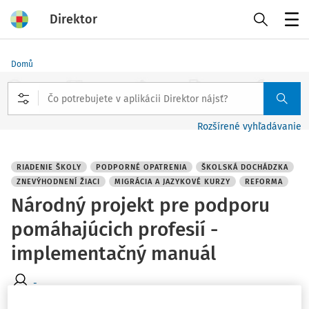
Direktor
Menu
Domů
Rozšírené vyhľadávanie
RIADENIE ŠKOLY
PODPORNÉ OPATRENIA
ŠKOLSKÁ DOCHÁDZKA
ZNEVÝHODNENÍ ŽIACI
MIGRÁCIA A JAZYKOVÉ KURZY
REFORMA
Národný projekt pre podporu
pomáhajúcich profesií -
implementačný manuál
-
Vydané
:
24. 10. 2023