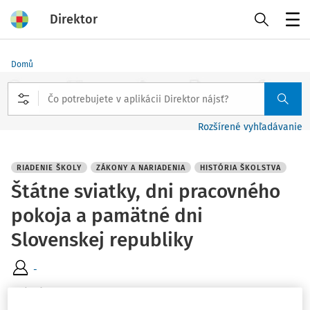
Direktor
Menu
Domů
Rozšírené vyhľadávanie
RIADENIE ŠKOLY
ZÁKONY A NARIADENIA
HISTÓRIA ŠKOLSTVA
Štátne sviatky, dni pracovného
pokoja a pamätné dni
Slovenskej republiky
-
Vydané
:
13. 12. 2022
2 minúty čítania