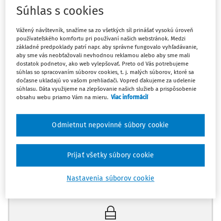
Súhlas s cookies
Zákon č. 241/1993 Z.z.
o štátnych sviatkoch, dňoch
pracovného pokoja a pamätných dňoch.
Dokument na
Vážený návštevník, snažíme sa zo všetkých síl prinášať vysokú úroveň
používateľského komfortu pri používaní našich webstránok. Medzi
vytlačenie je aj pod textom.
základné predpoklady patrí napr. aby správne fungovalo vyhľadávanie,
aby sme vás neobťažovali nevhodnou reklamou alebo aby sme mali
dostatok podnetov, ako web vylepšovať. Preto od Vás potrebujeme
Štátnymi sviatkami sú:
súhlas so spracovaním súborov cookies, t. j. malých súborov, ktoré sa
dočasne ukladajú vo vašom prehliadači. Vopred ďakujeme za udelenie
1. január - Deň vzniku Slovenskej republiky,
súhlasu. Dáta využijeme na zlepšovanie našich služieb a prispôsobenie
obsahu webu priamo Vám na mieru.
Viac informácií
5. júl - sviatok svätého Cyrila a svätého Metoda,
29. august - výročie Slovenského národného povstania,
1. september - Deň Ústavy Slovenskej republiky,
Odmietnut nepovinné súbory cookie
28. október - D
Prijať všetky súbory cookie
Máte predplatné?
Prihláste sa
Nastavenia súborov cookie