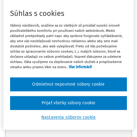
Je naša zamestnankyňa kvalifikovaná na vyučovanie
Súhlas s cookies
hudobnej výchovy na druhom stupni základnej školy.
V roku 2008 ukončila vysokoškolské štúdium v
Vážený návštevník, snažíme sa zo všetkých síl prinášať vysokú úroveň
odbore učiteľstvo všeobecnovzdelávacích predmetov
používateľského komfortu pri používaní našich webstránok. Medzi
v kombinácii estetická výchova - slovenský jazyk a
základné predpoklady patrí napr. aby správne fungovalo vyhľadávanie,
aby sme vás neobťažovali nevhodnou reklamou alebo aby sme mali
literatúra. Vykonala štátnu skúšku aj z predmetu
dostatok podnetov, ako web vylepšovať. Preto od Vás potrebujeme
dejiny a teória hudobného umenia. V roku 2021 si
súhlas so spracovaním súborov cookies, t. j. malých súborov, ktoré sa
kvalifikačným vzdelávaním rozšírila pedagogickú
dočasne ukladajú vo vašom prehliadači. Vopred ďakujeme za udelenie
súhlasu. Dáta využijeme na zlepšovanie našich služieb a prispôsobenie
spôsobilosť v študijnom odbore: učiteľstvo a
obsahu webu priamo Vám na mieru.
Viac informácií
pedagogické vedy, v študijnom programe: učiteľstvo
pre primárne vzdelávanie v rozsahu 202 hod.
Odmietnut nepovinné súbory cookie
Kvalifikačné predpoklady pre kategóriu učiteľ sú uved
Prijať všetky súbory cookie
Nastavenia súborov cookie
Máte predplatné?
Prihláste sa