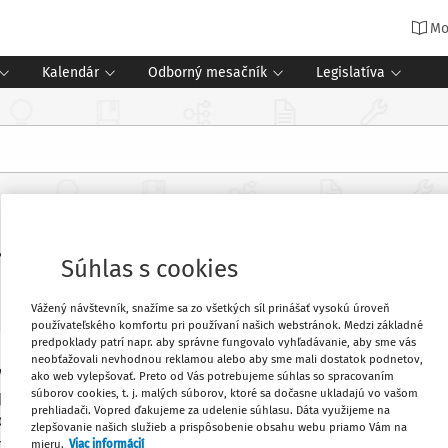
Mo
Kalendár
Odborný mesačník
Legislatíva
 práci študentov
Súhlas s cookies
Vážený návštevník, snažíme sa zo všetkých síl prinášať vysokú úroveň
používateľského komfortu pri používaní našich webstránok. Medzi základné
predpoklady patrí napr. aby správne fungovalo vyhľadávanie, aby sme vás
neobťažovali nevhodnou reklamou alebo aby sme mali dostatok podnetov,
ov, ktorí zamestnávajú na dohodu o
Obľúbené
ako web vylepšovať. Preto od Vás potrebujeme súhlas so spracovaním
súborov cookies, t. j. malých súborov, ktoré sa dočasne ukladajú vo vašom
i príjme do 200 eur neuplatnil výnimku z
prehliadači. Vopred ďakujeme za udelenie súhlasu. Dáta využijeme na
om má povinnosť z dosiahnutého príjmu
zlepšovanie našich služieb a prispôsobenie obsahu webu priamo Vám na
Vytlačiť
poistenie 4% a invalidné poistenie 3%).
mieru.
Viac informácií