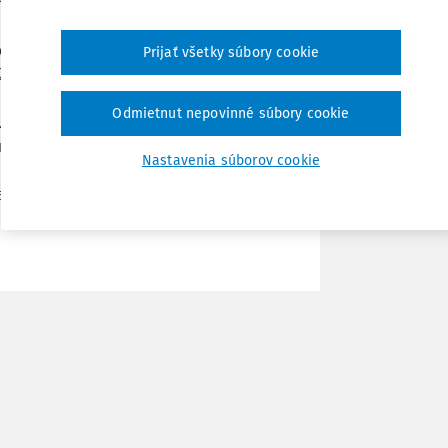
Zdieľať
ciálnej poisťovne neplatí zamestnávateľ
Prijať všetky súbory cookie
200 eur a o výnimku z platenia poistného
vretím dohody – a to písomne čestným
Poznámka
Odmietnut nepovinné súbory cookie
. Ak však príjem z dohody o brigádnickej
udentovi vznikne dôchodkové poistenie aj
Nastavenia súborov cookie
odkové poistenie v takom prípade zaplatí
zamestnávateľ.