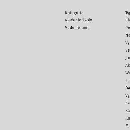
Kategórie
Ty
Riadenie školy
Čl
Vedenie tímu
Pr
Na
Vy
Vz
Ju
Ak
We
Fu
Ďa
Vý
Ka
Ka
Ku
Mo