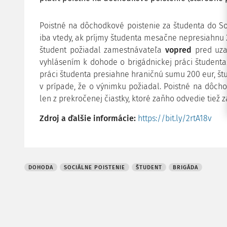
Poistné na dôchodkové poistenie za študenta do So
iba vtedy, ak príjmy študenta mesačne nepresiahnu 
študent požiadal zamestnávateľa
vopred
pred uza
vyhlásením k dohode o brigádnickej práci študenta
práci študenta presiahne hraničnú sumu 200 eur, št
v prípade, že o výnimku požiadal. Poistné na dôch
len z prekročenej čiastky, ktoré zaňho odvedie tiež 
Zdroj a ďalšie informácie:
https://bit.ly/2rtA18v
DOHODA
SOCIÁLNE POISTENIE
ŠTUDENT
BRIGÁDA