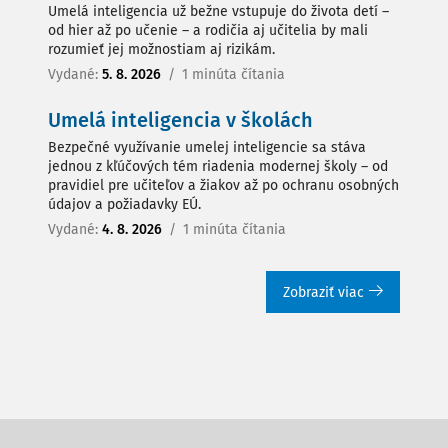
Umelá inteligencia už bežne vstupuje do života detí –
od hier až po učenie – a rodičia aj učitelia by mali
rozumieť jej možnostiam aj rizikám.
Vydané:
5. 8. 2026
/
1 minúta čítania
Umelá inteligencia v školách
Bezpečné využívanie umelej inteligencie sa stáva
jednou z kľúčových tém riadenia modernej školy – od
pravidiel pre učiteľov a žiakov až po ochranu osobných
údajov a požiadavky EÚ.
Vydané:
4. 8. 2026
/
1 minúta čítania
Zobraziť viac