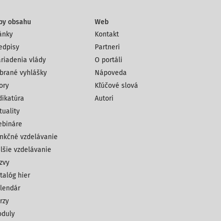
py obsahu
Web
ánky
Kontakt
edpisy
Partneri
riadenia vlády
O portáli
brané vyhlášky
Nápoveda
ory
Kľúčové slová
dikatúra
Autori
tuality
bináre
nkčné vzdelávanie
lšie vzdelávanie
zvy
talóg hier
lendár
rzy
duly