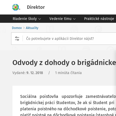
Direktor
Riadenie školy
Vedenie tímu
Praktické nástroje
Domov
Aktuality
Odvody z dohody o brigádnickej
Vydané
:
9. 12. 2018
/
1 minúta čítania
Sociálna poisťovňa upozorňuje zamestnávateľ
brigádnickej práci študentov, že ak si študent pr
platenia poistného na dôchodkové poistenie, pot
platiť poistné na dôchodkové poistenie (starobné 