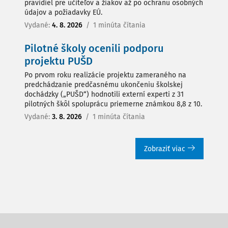
pravidiel pre učiteľov a žiakov až po ochranu osobných
údajov a požiadavky EÚ.
Vydané:
4. 8. 2026
/
1 minúta čítania
Pilotné školy ocenili podporu
projektu PUŠD
Po prvom roku realizácie projektu zameraného na
predchádzanie predčasnému ukončeniu školskej
dochádzky („PUŠD“) hodnotili externí experti z 31
pilotných škôl spoluprácu priemerne známkou 8,8 z 10.
Vydané:
3. 8. 2026
/
1 minúta čítania
Zobraziť viac