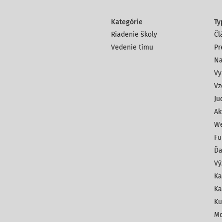
Kategórie
Ty
Riadenie školy
Čl
Vedenie tímu
Pr
Na
Vy
Vz
Ju
Ak
We
Fu
Ďa
Vý
Ka
Ka
Ku
Mo