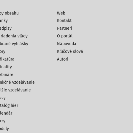
py obsahu
Web
ánky
Kontakt
edpisy
Partneri
riadenia vlády
O portáli
brané vyhlášky
Nápoveda
ory
Kľúčové slová
dikatúra
Autori
tuality
bináre
nkčné vzdelávanie
lšie vzdelávanie
zvy
talóg hier
lendár
rzy
duly