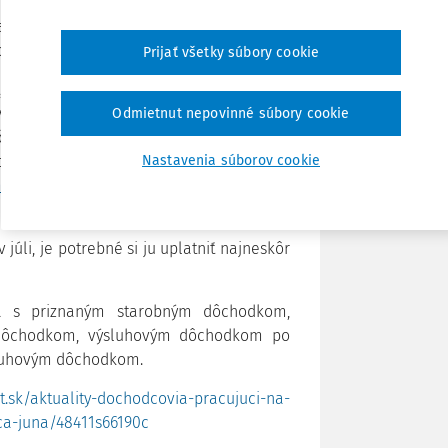
tak neurobia v tomto termíne, výnimku si
Zdieľať
eho kalendárneho mesiaca.
Prijať všetky súbory cookie
ť, je povinný o tom písomne informovať
Poznámka
i výnimku súčasne neuplatňuje u iného
Odmietnut nepovinné súbory cookie
točnosť dôchodca neoznamuje. Tlačivo
dová úľava – dôchodcovia) možno nájsť
Nastavenia súborov cookie
uláre
tu:
Oznámenie a čestné vyhlásenie
 júli, je potrebné si ju uplatniť najneskôr
ia s priznaným starobným dôchodkom,
dôchodkom, výsluhovým dôchodkom po
sluhovým dôchodkom.
t.sk/aktuality-dochodcovia-pracujuci-na-
ca-juna/48411s66190c