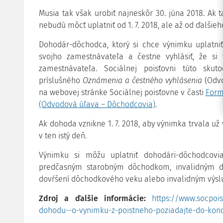
Musia tak však urobiť najneskôr 30. júna 2018. Ak 
nebudú môcť uplatniť od 1. 7. 2018, ale až od ďalši
Dohodár-dôchodca, ktorý si chce výnimku uplatni
svojho zamestnávateľa a čestne vyhlásiť, že s
zamestnávateľa. Sociálnej poisťovni túto sku
príslušného
Oznámenia a čestného vyhlásenia
(Odvo
na webovej stránke Sociálnej poisťovne v časti
Form
(Odvodová úľava – Dôchodcovia)
.
Ak dohoda vznikne 1. 7. 2018, aby výnimka trvala už v
v ten istý deň.
Výnimku si môžu uplatniť dohodári-dôchodcov
predčasným starobným dôchodkom, invalidným 
dovŕšení dôchodkového veku alebo invalidným vý
Zdroj a ďalšie informácie:
https://www.socpois
dohodu--o-vynimku-z-poistneho-poziadajte-do-kon