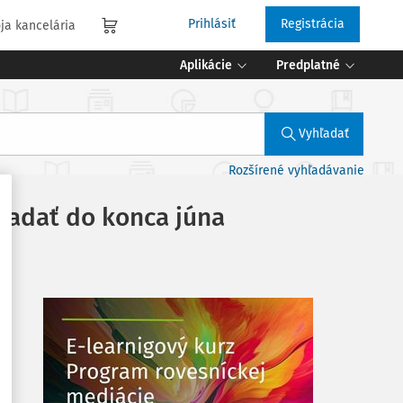
Prihlásiť
Registrácia
ja kancelária
Aplikácie
Predplatné
Vyhľadať
Rozšírené vyhľadávanie
iadať do konca júna