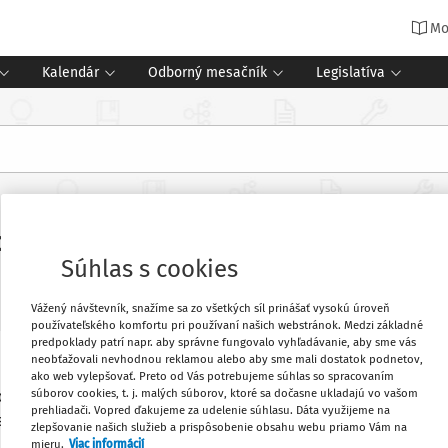
Mo
Kalendár
Odborný mesačník
Legislatíva
du môžu o výnimku z poistného pož
Súhlas s cookies
Vážený návštevník, snažíme sa zo všetkých síl prinášať vysokú úroveň
používateľského komfortu pri používaní našich webstránok. Medzi základné
predpoklady patrí napr. aby správne fungovalo vyhľadávanie, aby sme vás
neobťažovali nevhodnou reklamou alebo aby sme mali dostatok podnetov,
í už v súčasnosti pracujú na dohodu o
Obľúbené
ako web vylepšovať. Preto od Vás potrebujeme súhlas so spracovaním
súborov cookies, t. j. malých súborov, ktoré sa dočasne ukladajú vo vašom
ti, že aj oni si môžu uplatniť výnimku a
prehliadači. Vopred ďakujeme za udelenie súhlasu. Dáta využijeme na
oistenie pri príjme do 200 eur mesačne.
zlepšovanie našich služieb a prispôsobenie obsahu webu priamo Vám na
Vytlačiť
mieru.
Viac informácií