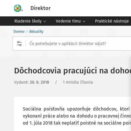
Direktor
Riadenie školy
Vedenie tímu
Praktické nástroje
Domov
Aktuality
Dôchodcovia pracujúci na doho
Vydané
:
20. 6. 2018
/
1 minúta čítania
Sociálna poisťovňa upozorňuje dôchodcov, ktor
vykonaní práce alebo na dohodu o pracovnej činnos
od 1. júla 2018 tak neplatiť poistné na sociálne p