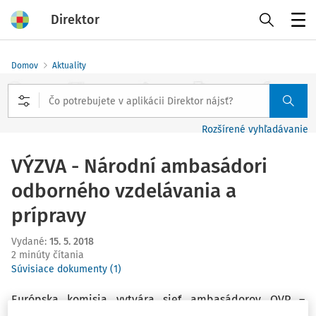
Direktor
Menu
Domov
Aktuality
Rozšírené vyhľadávanie
VÝZVA - Národní ambasádori
odborného vzdelávania a
prípravy
Vydané
:
15. 5. 2018
2 minúty čítania
Súvisiace dokumenty (1)
Európska komisia vytvára sieť ambasádorov OVP –