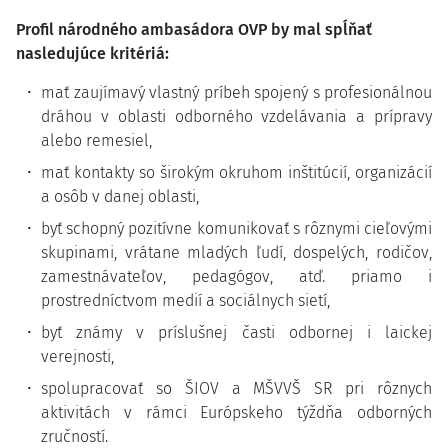
Profil národného ambasádora OVP by mal spĺňať
nasledujúce kritériá:
mať zaujímavý vlastný príbeh spojený s profesionálnou
dráhou v oblasti odborného vzdelávania a prípravy
alebo remesiel,
mať kontakty so širokým okruhom inštitúcií, organizácií
a osôb v danej oblasti,
byť schopný pozitívne komunikovať s rôznymi cieľovými
skupinami, vrátane mladých ľudí, dospelých, rodičov,
zamestnávateľov, pedagógov, atď. priamo i
prostredníctvom medií a sociálnych sietí,
byť známy v príslušnej časti odbornej i laickej
verejnosti,
spolupracovať so ŠIOV a MŠVVŠ SR pri rôznych
aktivitách v rámci Európskeho týždňa odborných
zručností.