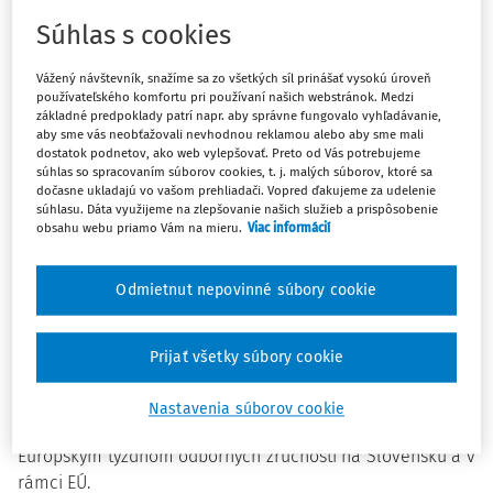
osobností v oblasti odborného vzdelávania, praktickej
prípravy, remesiel a ich rozvoja, ktorých príbeh,
Súhlas s cookies
profesionálna dráha a excelentnosť vo svojom odbore
môže osloviť a inšpirovať mladých ľudí a pozitívne
Vážený návštevník, snažíme sa zo všetkých síl prinášať vysokú úroveň
používateľského komfortu pri používaní našich webstránok. Medzi
ovplyvňovať vnímanie OVP vo všeobecnosti. Uchádzači
základné predpoklady patrí napr. aby správne fungovalo vyhľadávanie,
môžu prejaviť záujem o úlohu národného ambasádora
aby sme vás neobťažovali nevhodnou reklamou alebo aby sme mali
dostatok podnetov, ako web vylepšovať. Preto od Vás potrebujeme
OVP písomne formou prihlášky
do 30. mája 2018.
súhlas so spracovaním súborov cookies, t. j. malých súborov, ktoré sa
dočasne ukladajú vo vašom prehliadači. Vopred ďakujeme za udelenie
súhlasu. Dáta využijeme na zlepšovanie našich služieb a prispôsobenie
Rok 2018 je tretím rokom Európskeho týždňa odborných
obsahu webu priamo Vám na mieru.
Viac informácií
zručností, ktorý organizuje Európska komisia v spolupráci s
členskými štátmi EÚ s cieľom zdôrazniť a podporiť význam
Odmietnut nepovinné súbory cookie
odborného vzdelávania a prípravy (OVP). Pri tejto
príležitosti Štátny inštitút odborného vzdelávania v
spolupráci s odborom celoživotného vzdelávania MŠVVaŠ
Prijať všetky súbory cookie
SR vyhlasuje výzvu na vytvorenie skupiny národných
ambasádorov OVP, úlohou ktorých bude podporovať
Nastavenia súborov cookie
národné inštitúcie pri realizácii aktivít súvisiacich s
Európskym týždňom odborných zručností na Slovensku a v
rámci EÚ.