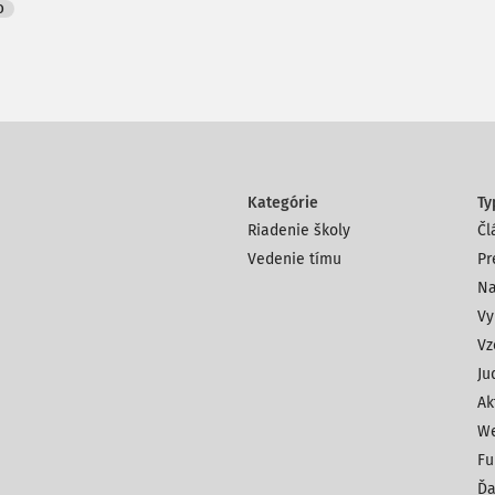
O
Kategórie
Ty
Riadenie školy
Čl
Vedenie tímu
Pr
Na
Vy
Vz
Ju
Ak
We
Fu
Ďa