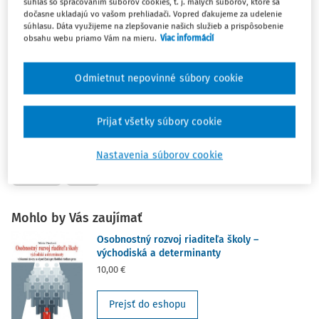
súhlas so spracovaním súborov cookies, t. j. malých súborov, ktoré sa
a bohatšie školy. Ministerstvo školstva je o myšlienke
dočasne ukladajú vo vašom prehliadači. Vopred ďakujeme za udelenie
súhlasu. Dáta využijeme na zlepšovanie našich služieb a prispôsobenie
pripravené diskutovať, medzi učiteľmi však nenachádza
obsahu webu priamo Vám na mieru.
Viac informácií
ohlas. Tvrdia, že bez učiteľskej praxe to nejde.
Odmietnut nepovinné súbory cookie
Zdroj a ďalšie
informácie:
https://spravy.pravda.sk/domace/clanok/456748
na-celo-skoly-by-obce-postavili-manazera/
Prijať všetky súbory cookie
Nastavenia súborov cookie
MANAŽMENT
ZÁKLADNÁ ŠKOLA
STREDNÁ ŠKOLA
RIADITEĽ
REFORMA
ZMOS
Mohlo by Vás zaujímať
Osobnostný rozvoj riaditeľa školy –
východiská a determinanty
10,00 €
Prejsť do eshopu