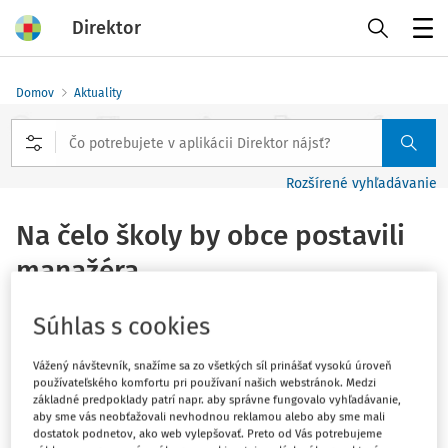
Direktor
Menu
Domov
Aktuality
Rozšírené vyhľadávanie
Na čelo školy by obce postavili
manažéra
Vydané
:
31. 1. 2018
Súhlas s cookies
1 minúta čítania
Manažér namiesto učiteľa. Združenie miest a obcí
Vážený návštevník, snažíme sa zo všetkých síl prinášať vysokú úroveň
používateľského komfortu pri používaní našich webstránok. Medzi
Slovenska navrhuje, aby posty riaditeľov základných a
základné predpoklady patrí napr. aby správne fungovalo vyhľadávanie,
stredných škôl mohli obsadiť aj uchádzači bez
aby sme vás neobťažovali nevhodnou reklamou alebo aby sme mali
dostatok podnetov, ako web vylepšovať. Preto od Vás potrebujeme
pedagogického vzdelania. Tí by mali riadiť hlavne väčšie