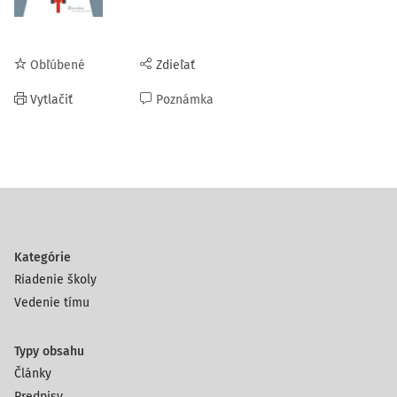
Obľúbené
Zdieľať
Vytlačiť
Poznámka
Kategórie
Riadenie školy
Vedenie tímu
Typy obsahu
Články
Predpisy