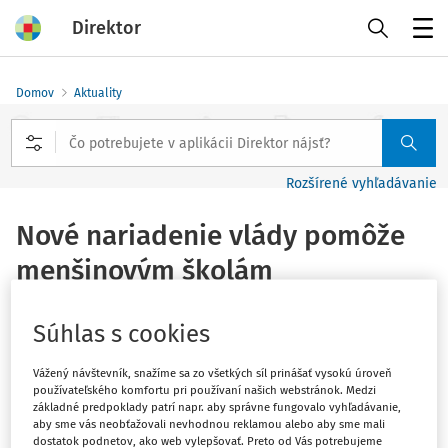
Direktor
Menu
Domov
Aktuality
Rozšírené vyhľadávanie
Nové nariadenie vlády pomôže
menšinovým školám
Vydané
:
14. 12. 2017
1 minúta čítania
Súhlas s cookies
Súvisiace dokumenty (1)
Vážený návštevník, snažíme sa zo všetkých síl prinášať vysokú úroveň
Vláda SR schválila nové znenie nariadenia vlády, ktorým
používateľského komfortu pri používaní našich webstránok. Medzi
základné predpoklady patrí napr. aby správne fungovalo vyhľadávanie,
sa zlepšuje financovanie škôl, kde sa deti učia jazyk
aby sme vás neobťažovali nevhodnou reklamou alebo aby sme mali
národnostnej menšiny alebo sa vzdelávajú v jazyku
dostatok podnetov, ako web vylepšovať. Preto od Vás potrebujeme