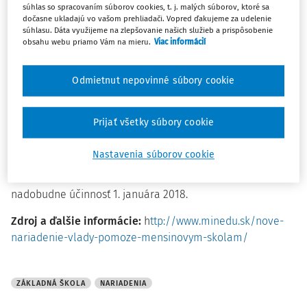
súhlas so spracovaním súborov cookies, t. j. malých súborov, ktoré sa
národnostnej menšiny.
dočasne ukladajú vo vašom prehliadači. Vopred ďakujeme za udelenie
súhlasu. Dáta využijeme na zlepšovanie našich služieb a prispôsobenie
obsahu webu priamo Vám na mieru.
Viac informácií
V praxi návrh nariadenia upravuje mzdový normatív a
normatív na výchovno-vzdelávací proces na žiaka pre
školy s iným vyučovacím jazykom ako slovenským, okrem
Odmietnut nepovinné súbory cookie
základnej školy, ktorý je 108 % zodpovedajúceho
normatívu; základným školám s iným vyučovacím jazykom
Prijať všetky súbory cookie
ako slovenským, ktorým prislúcha 113 % normatívu;
základným školám, v ktorých sa učí jazyk národnostnej
Nastavenia súborov cookie
menšiny 104 % normatívu a školám v bilingválnom štúdiu,
ktoré dostanú 125 % normatívu. Toto nariadenie
nadobudne účinnosť 1. januára 2018.
Zdroj a ďalšie informácie:
h
ttp://www.minedu.sk/nove-
nariadenie-vlady-pomoze-mensinovym-skolam/
ZÁKLADNÁ ŠKOLA
NARIADENIA