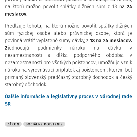
na ktorú možno povoliť splátky dlžných súm z 18 na
24
mesiacov.
Predlžuje lehota, na ktorú možno povoliť splátky dlžných
súm fyzickej osobe alebo právnickej osobe, ktorá je
povinná vrátiť vyplatené sumy dávky, z
18 na 24 mesiacov.
Z
jednocujú podmienky nároku na dávku v
nezamestnanosti a dĺžka podporného obdobia v
nezamestnanosti pre všetkých poistencov; umožňuje vznik
nároku na vyrovnávací príplatok aj poistencom, ktorým bol
priznaný slovenský predčasný starobný dôchodok a český
starobný dôchodok.
Ďalšie informácie a legislatívny proces v Národnej rade
SR
ZÁKON
SOCIÁLNE POISTENIE