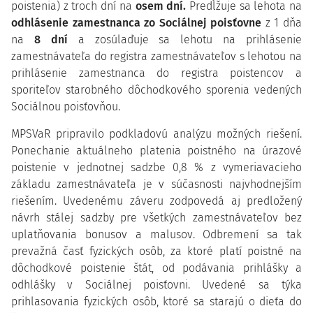
poistenia) z troch dní na
osem dní.
Predĺžuje sa lehota na
odhlásenie zamestnanca zo Sociálnej poisťovne
z 1 dňa
na
8 dní
a zosúlaďuje sa lehotu na prihlásenie
zamestnávateľa do registra zamestnávateľov s lehotou na
prihlásenie zamestnanca do registra poistencov a
sporiteľov starobného dôchodkového sporenia vedených
Sociálnou poisťovňou.
MPSVaR pripravilo podkladovú analýzu možných riešení.
Ponechanie aktuálneho platenia poistného na úrazové
poistenie v jednotnej sadzbe 0,8 % z vymeriavacieho
základu zamestnávateľa je v súčasnosti najvhodnejším
riešením. Uvedenému záveru zodpovedá aj predložený
návrh stálej sadzby pre všetkých zamestnávateľov bez
uplatňovania bonusov a malusov. Odbremení sa tak
prevažná časť fyzických osôb, za ktoré platí poistné na
dôchodkové poistenie štát, od podávania prihlášky a
odhlášky v Sociálnej poisťovni. Uvedené sa týka
prihlasovania fyzických osôb, ktoré sa starajú o dieťa do