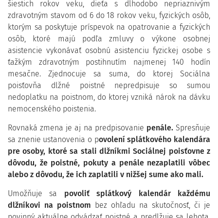
šiestich rokov veku, dieťa s dlhodobo nepriaznivým
zdravotným stavom od 6 do 18 rokov veku, fyzických osôb,
ktorým sa poskytuje príspevok na opatrovanie a fyzických
osôb, ktoré majú podľa zmluvy o výkone osobnej
asistencie vykonávať osobnú asistenciu fyzickej osobe s
ťažkým zdravotným postihnutím najmenej 140 hodín
mesačne. Zjednocuje sa suma, do ktorej Sociálna
poisťovňa dlžné poistné nepredpisuje so sumou
nedoplatku na poistnom, do ktorej vzniká nárok na dávku
nemocenského poistenia.
Rovnaká zmena je aj na predpisovanie
penále.
Spresňuje
sa znenie ustanovenia o p
ovolení splátkového kalendára
pre osoby, ktoré sa stali dlžníkmi Sociálnej poisťovne z
dôvodu, že poistné, pokuty a penále nezaplatili vôbec
alebo z dôvodu, že ich zaplatili v nižšej sume ako mali.
Umožňuje sa
povoliť splátkový kalendár každému
dlžníkovi na poistnom
bez ohľadu na skutočnosť, či je
povinný aktuálne odvádzať poistné a predlžuje sa lehota,