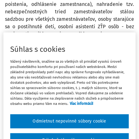
poistenia, odhlásenie zamestnanca), nahradenie tzv.
nebezpečnostných tried zamestnávateľov stálou
sadzbou pre všetkých zamestnávateľov, osoby starajúce
sa o postihnuté deti, osobní asistenti ZŤP osôb - bez
povinnosti prihlasovania a odhlasovania, zmeny vo
vymáhaní a splácaní dlžného poistného.
Súhlas s cookies
Vládny návrh zákona, ktorým sa mení a dopĺňa
zákon č.
Vážený návštevník, snažíme sa zo všetkých síl prinášať vysokú úroveň
461/2003 Z. z
.
o sociálnom poistení v znení neskorších
používateľského komfortu pri používaní našich webstránok. Medzi
základné predpoklady patrí napr. aby správne fungovalo vyhľadávanie,
predpisov a ktorým sa menia a dopĺňajú niektoré
aby sme vás neobťažovali nevhodnou reklamou alebo aby sme mali
zákony, vyšiel v Zbierke zákonov pod č.
266/2017
dostatok podnetov, ako web vylepšovať. Preto od Vás potrebujeme
Z.z.
Účinnosť nadobudol
15. novembra 2017.
súhlas so spracovaním súborov cookies, t. j. malých súborov, ktoré sa
dočasne ukladajú vo vašom prehliadači. Vopred ďakujeme za udelenie
súhlasu. Dáta využijeme na zlepšovanie našich služieb a prispôsobenie
Účelom právnej úpravy je zavedenie
minimálnej miery
obsahu webu priamo Vám na mieru.
Viac informácií
valorizácie dôchodkov.
Článok I obsahuje aj zmenu
právnej úpravy zákona o sociálnom poistení v oblasti
Odmietnut nepovinné súbory cookie
platenia poistného na úrazové poistenie po roku 2017
a
zmenu právnej úpravy na základe podnetov z aplikačnej
praxe týkajúcich sa: