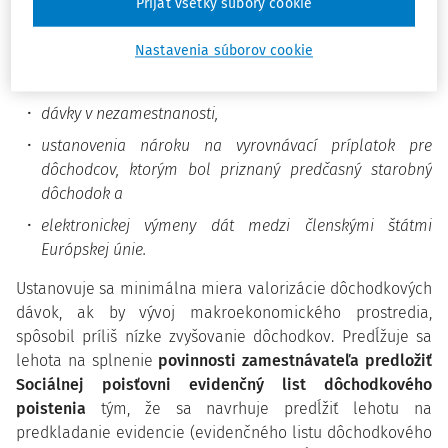
Prijať všetky súbory cookie
výberu poistného na sociálne poistenie a povinných
Nastavenia súborov cookie
príspevkov na starobné dôchodkové sporenie (ďalej len
„poistné“),
dávky v nezamestnanosti,
ustanovenia nároku na vyrovnávací príplatok pre
dôchodcov, ktorým bol priznaný predčasný starobný
dôchodok a
elektronickej výmeny dát medzi členskými štátmi
Európskej únie.
Ustanovuje sa minimálna miera valorizácie dôchodkových
dávok, ak by vývoj makroekonomického prostredia,
spôsobil príliš nízke zvyšovanie dôchodkov. Predĺžuje sa
lehota na splnenie
povinnosti zamestnávateľa predložiť
Sociálnej poisťovni evidenčný list dôchodkového
poistenia
tým, že sa navrhuje predĺžiť lehotu na
predkladanie evidencie (evidenčného listu dôchodkového