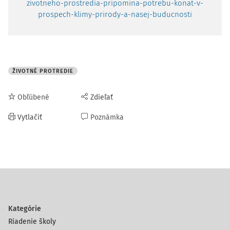
zivotneho-prostredia-pripomina-potrebu-konat-v-
prospech-klimy-prirody-a-nasej-buducnosti
ŽIVOTNÉ PROTREDIE
Obľúbené
Zdieľať
Vytlačiť
Poznámka
Kategórie
Riadenie školy