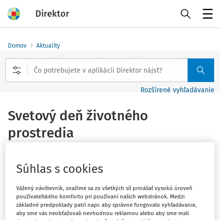
Direktor
Menu
Domov
Aktuality
Rozšírené vyhľadávanie
Svetový deň životného
prostredia
Vydané
:
4. 6. 2026
1 minúta čítania
Súhlas s cookies
Svetový deň životného prostredia, ktorý si
Vážený návštevník, snažíme sa zo všetkých síl prinášať vysokú úroveň
každoročne pripomíname 5. júna, upozorňuje na
používateľského komfortu pri používaní našich webstránok. Medzi
nevyhnutnosť aktívneho prístupu k ochrane klímy,
základné predpoklady patrí napr. aby správne fungovalo vyhľadávanie,
aby sme vás neobťažovali nevhodnou reklamou alebo aby sme mali
prírody a našej budúcnosti.