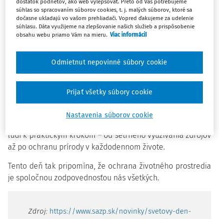
dostatok podnetov, ako web vylepšovať. Preto od Vás potrebujeme
súhlas so spracovaním súborov cookies, t. j. malých súborov, ktoré sa
dočasne ukladajú vo vašom prehliadači. Vopred ďakujeme za udelenie
Slovenská agentúra životného prostredia zdôrazňuje, že
súhlasu. Dáta využijeme na zlepšovanie našich služieb a prispôsobenie
riešenie environmentálnych problémov si vyžaduje
obsahu webu priamo Vám na mieru.
Viac informácií
spoluprácu štátu, organizácií aj jednotlivcov. Medzi
najväčšie výzvy patria klimatická kríza, strata biodiverzity a
Odmietnut nepovinné súbory cookie
nadmerné využívanie prírodných zdrojov, ktoré majú
priamy dopad na kvalitu života.
Prijať všetky súbory cookie
Dôležitú úlohu zohráva environmentálne vzdelávanie a
osveta, ktoré pomáhajú zvyšovať povedomie verejnosti a
Nastavenia súborov cookie
podporujú zodpovedné správanie. Cieľom je motivovať
ľudí k praktickým krokom – od šetrného využívania zdrojov
až po ochranu prírody v každodennom živote.
Tento deň tak pripomína, že ochrana životného prostredia
je spoločnou zodpovednosťou nás všetkých.
Zdroj:
https://www.sazp.sk/novinky/svetovy-den-