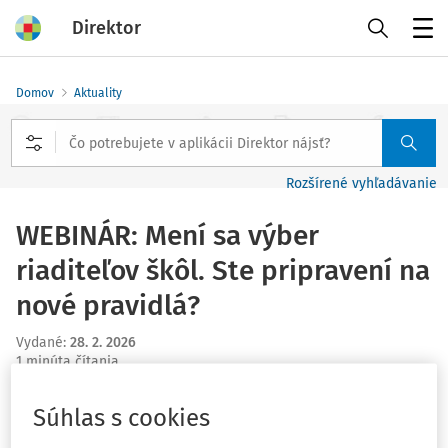
Direktor
Menu
Domov
Aktuality
Rozšírené vyhľadávanie
WEBINÁR: Mení sa výber
riaditeľov škôl. Ste pripravení na
nové pravidlá?
Vydané
:
28. 2. 2026
1 minúta čítania
Výberové konanie na riaditeľa školy podľa novej
Súhlas s cookies
legislatívy