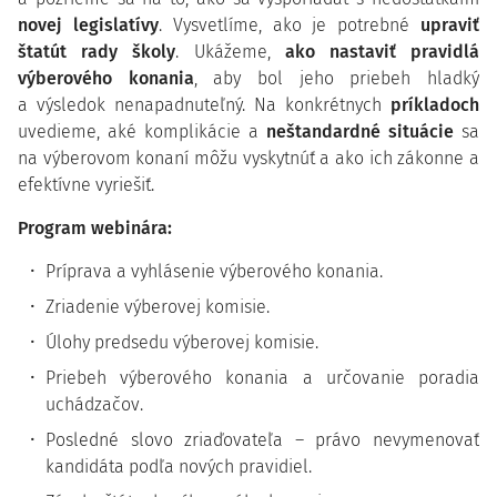
novej legislatívy
. Vysvetlíme, ako je potrebné
upraviť
štatút rady školy
. Ukážeme,
ako nastaviť pravidlá
výberového konania
, aby bol jeho priebeh hladký
a výsledok nenapadnuteľný. Na konkrétnych
príkladoch
uvedieme, aké komplikácie a
neštandardné situácie
sa
na výberovom konaní môžu vyskytnúť a ako ich zákonne a
efektívne vyriešiť.
Program webinára:
Príprava a vyhlásenie výberového konania.
Zriadenie výberovej komisie.
Úlohy predsedu výberovej komisie.
Priebeh výberového konania a určovanie poradia
uchádzačov.
Posledné slovo zriaďovateľa – právo nevymenovať
kandidáta podľa nových pravidiel.