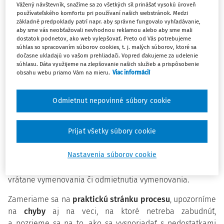
Vážený návštevník, snažíme sa zo všetkých síl prinášať vysokú úroveň
používateľského komfortu pri používaní našich webstránok. Medzi
Lektor:
JUDr. Matej Drotár
základné predpoklady patrí napr. aby správne fungovalo vyhľadávanie,
Dátum:
26. marec 2026
aby sme vás neobťažovali nevhodnou reklamou alebo aby sme mali
dostatok podnetov, ako web vylepšovať. Preto od Vás potrebujeme
Čas konania:
13:00 – 15:00 hod.
súhlas so spracovaním súborov cookies, t. j. malých súborov, ktoré sa
Miesto konania/forma:
online prostredníctvom
dočasne ukladajú vo vašom prehliadači. Vopred ďakujeme za udelenie
platformy Microsoft Teams
súhlasu. Dáta využijeme na zlepšovanie našich služieb a prispôsobenie
obsahu webu priamo Vám na mieru.
Viac informácií
Odmietnut nepovinné súbory cookie
Ako zvládnuť proces výberového konania na pozíciu
riaditeľa školy podľa novej legislatívy bez chýb?
Prijať všetky súbory cookie
Webinár prevedie svojich účastníkov procesom
Nastavenia súborov cookie
výberového konania na pozíciu riaditeľa školy od
vyhlásenia až po konečné rozhodnutie zriaďovateľa,
vrátane vymenovania či odmietnutia vymenovania.
Zameriame sa na
praktickú stránku procesu
, upozorníme
na
chyby
aj na veci, na ktoré netreba zabudnúť,
a pozrieme sa na to, ako sa vysporiadať s nedostatkami