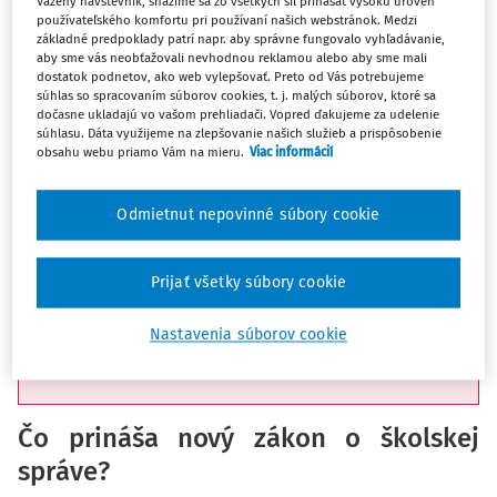
Lektor: JUDr. Matej Drotár
Vážený návštevník, snažíme sa zo všetkých síl prinášať vysokú úroveň
používateľského komfortu pri používaní našich webstránok. Medzi
základné predpoklady patrí napr. aby správne fungovalo vyhľadávanie,
aby sme vás neobťažovali nevhodnou reklamou alebo aby sme mali
Webinár
odpovie na tieto otázky:
dostatok podnetov, ako web vylepšovať. Preto od Vás potrebujeme
súhlas so spracovaním súborov cookies, t. j. malých súborov, ktoré sa
Ako sa mení kompetencia rady školy?
dočasne ukladajú vo vašom prehliadači. Vopred ďakujeme za udelenie
súhlasu. Dáta využijeme na zlepšovanie našich služieb a prispôsobenie
Ako budú prebiehať výberové konania riaditeľov?
obsahu webu priamo Vám na mieru.
Viac informácií
Čo znamená zrušenie siete škôl?
Aká je nová definícia zástupcu riaditeľa?
Odmietnut nepovinné súbory cookie
Kto je verejný poskytovateľ výchovy a vzdelávania?
Prijať všetky súbory cookie
Priestor na
otázky priamo pre odborníka na
Nastavenia súborov cookie
legislatívu -
Nový zákon o školskej správe | Wolters
Kluwer SR s. r. o.
Čo prináša nový zákon o školskej
správe?