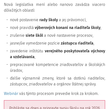
Nová legislatíva mení alebo nanovo zavádza viacero
dôležitých oblastí:
nové postavenie
rady školy
a jej právomocí,
nové pravidlá
výberových konaní na riaditeľa školy
,
zrušenie
siete škôl
a nové nastavenie procesov,
jasnejšie vymedzenie pozície
zástupcu riaditeľa
,
zavedenie inštitútu
verejného poskytovateľa výchovy
a vzdelávania
,
prepracované kompetencie zriaďovateľov a školských
úradov,
ďalšie významné zmeny, ktoré sa dotknú riaditeľov,
zástupcov, zriaďovateľov a orgánov štátnej správy.
Webinár
vás týmto procesom prevedie krok za krokom.
Prihláste sa dnes a pripravte svoju školu na rok 2026