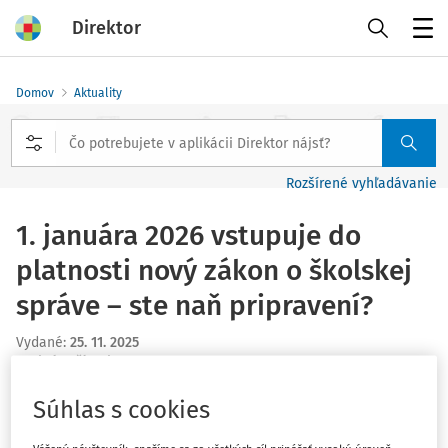
Direktor
Menu
Domov
Aktuality
Rozšírené vyhľadávanie
1. januára 2026 vstupuje do
platnosti nový zákon o školskej
správe – ste naň pripravení?
Vydané
:
25. 11. 2025
1 minúta čítania
Výklad od uznávaného experta na školskú legislatívu
Súhlas s cookies
Webinár: 4. december 2025 | 13:00 – 16:00