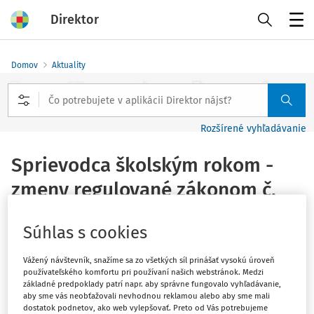
Direktor
Menu
Domov
Aktuality
Rozšírené vyhľadávanie
Sprievodca školským rokom -
zmeny regulované zákonom č.
290/2024 Z. z.
Súhlas s cookies
Vydané
:
20. 12. 2024
1 minúta čítania
Vážený návštevník, snažíme sa zo všetkých síl prinášať vysokú úroveň
používateľského komfortu pri používaní našich webstránok. Medzi
Sprievodca školským rokom 2024/2025 poskytuje
základné predpoklady patrí napr. aby správne fungovalo vyhľadávanie,
aby sme vás neobťažovali nevhodnou reklamou alebo aby sme mali
kľúčové organizačné pokyny pre školy, ktoré vstúpili
dostatok podnetov, ako web vylepšovať. Preto od Vás potrebujeme