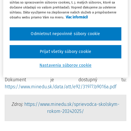
do platnosti 1. septembra 2024.
súhlas so spracovaním súborov cookies, t. j. malých súborov, ktoré sa
dočasne ukladajú vo vašom prehliadači. Vopred ďakujeme za udelenie
súhlasu. Dáta využijeme na zlepšovanie našich služieb a prispôsobenie
Ministerstvo školstva zverejnilo
Konsolidované znenie
obsahu webu priamo Vám na mieru.
Viac informácií
Sprievodcu školským rokom 2024/2025
s aktualizovanými
legislatívnymi zmenami vrátane novely školského zákona
Odmietnut nepovinné súbory cookie
č. 290/2024 Z. z., ktorá stanovuje
nové termíny podania
prihlášok na stredné školy.
Tento materiál je doplnený
hypertextovými odkazmi a poskytuje ďalšie podrobnosti o
Prijať všetky súbory cookie
priebehu prijímacích skúšok a termínoch zverejnenia
výsledkov. Ministerstvo školstva zároveň vydáva Dodatok,
Nastavenia súborov cookie
ktorý objasňuje zmeny termínov prijímacích konaní.
Dokument je dostupný tu:
https://www.minedu.sk/data/att/e92/31977.b9016a.pdf
Zdroj:
https://www.minedu.sk/sprievodca-skolskym-
rokom-20242025/