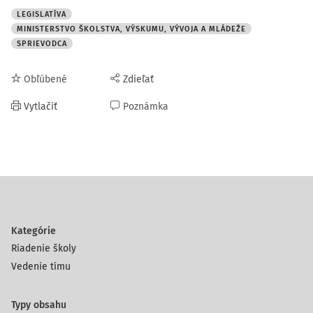
LEGISLATÍVA
MINISTERSTVO ŠKOLSTVA, VÝSKUMU, VÝVOJA A MLÁDEŽE
SPRIEVODCA
Obľúbené
Zdieľať
Vytlačiť
Poznámka
Kategórie
Riadenie školy
Vedenie tímu
Typy obsahu