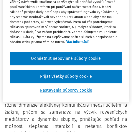
Predstavujeme NOVINKU
Program rovesníckej mediácie v
Vážený návštevník, snažíme sa zo všetkých síl prinášať vysokú úroveň
používateľského komfortu pri používaní našich webstránok. Medzi
školách
.
základné predpoklady patrí napr. aby správne fungovalo vyhľadávanie,
aby sme vás neobťažovali nevhodnou reklamou alebo aby sme mali
dostatok podnetov, ako web vylepšovať. Preto od Vás potrebujeme
Publikácia je skvelým sprievodcom pri vytváraní
súhlas so spracovaním súborov cookies, t. j. malých súborov, ktoré sa
harmonického školského prostredia. Autorka, PaedDr.
dočasne ukladajú vo vašom prehliadači. Vopred ďakujeme za udelenie
súhlasu. Dáta využijeme na zlepšovanie našich služieb a prispôsobenie
Dušana Bieleszová, v publikácii predstavuje koncept
obsahu webu priamo Vám na mieru.
Viac informácií
školskej mediácie so zameraním na rovesnícku mediáciu
ako kľúčovým nástrojom na riešenie konfliktov a
Odmietnut nepovinné súbory cookie
vytváranie pozitívnej atmosféry v školách. Kniha je
rozdelená na teoretickú časť a praktickú časť.
Prijať všetky súbory cookie
Prvá časť publikácie poskytuje analýzu teoretických
Nastavenia súborov cookie
aspektov mediácie v školskom prostredí s dôrazom na
sociálne faktory ovplyvňujúce vzťahy v triede. Skúma
rôzne dimenzie efektívnej komunikácie medzi učiteľmi a
žiakmi, pričom sa zameriava na výcvik rovesníckych
mediátorov a dynamiku skupiny, prinášajúc pohľad na
možnosti zlepšenia interakcií a riešenia konfliktov