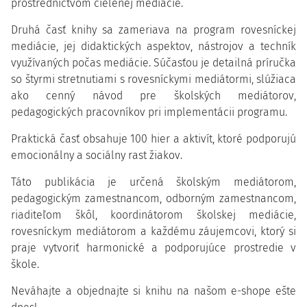
prostredníctvom cielenej mediácie.
Druhá časť knihy sa zameriava na program rovesníckej
mediácie, jej didaktických aspektov, nástrojov a techník
využívaných počas mediácie. Súčasťou je detailná príručka
so štyrmi stretnutiami s rovesníckymi mediátormi, slúžiaca
ako cenný návod pre školských mediátorov,
pedagogických pracovníkov pri implementácii programu.
Praktická časť obsahuje 100 hier a aktivít, ktoré podporujú
emocionálny a sociálny rast žiakov.
Táto publikácia je určená školským mediátorom,
pedagogickým zamestnancom, odborným zamestnancom,
riaditeľom škôl, koordinátorom školskej mediácie,
rovesníckym mediátorom a každému záujemcovi, ktorý si
praje vytvoriť harmonické a podporujúce prostredie v
škole.
Neváhajte a objednajte si knihu na našom e-shope ešte