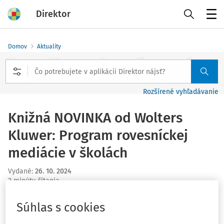
Direktor
Menu
Domov
Aktuality
Rozšírené vyhľadávanie
Knižná NOVINKA od Wolters
Kluwer: Program rovesníckej
mediácie v školách
Vydané
:
26. 10. 2024
2 minúty čítania
Autorka: Dušana Bieleszová
Súhlas s cookies