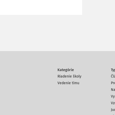
Kategórie
Ty
Riadenie školy
Čl
Vedenie tímu
Pr
Na
Vy
Vz
Ju