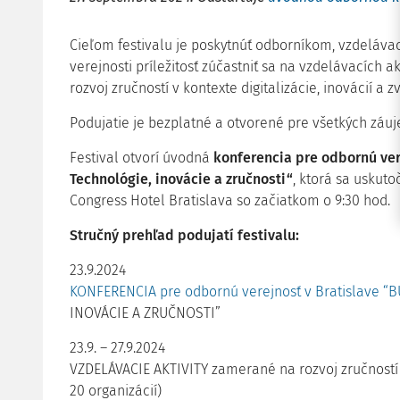
Cieľom festivalu je poskytnúť odborníkom, vzdelávac
verejnosti príležitosť zúčastniť sa na vzdelávacích 
rozvoj zručností v kontexte digitalizácie, inovácií a 
Podujatie je bezplatné a otvorené pre všetkých záu
Festival otvorí úvodná
konferencia pre odbornú ver
Technológie, inovácie a zručnosti“
, ktorá sa uskuto
Congress Hotel Bratislava so začiatkom o 9:30 hod.
Stručný prehľad podujatí festivalu:
23.9.2024
KONFERENCIA pre odbornú verejnosť v Bratislave 
INOVÁCIE A ZRUČNOSTI”
23.9. – 27.9.2024
VZDELÁVACIE AKTIVITY zamerané na rozvoj zručnost
20 organizácií)