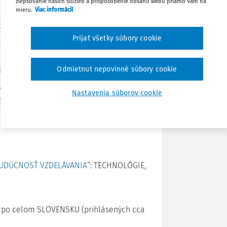
zlepšovanie našich služieb a prispôsobenie obsahu webu priamo Vám na
mieru.
Viac informácií
Zdieľať
ím inštitúciám, študentom a širokej
aktivitách a prezentáciách zameraných na
Prijať všetky súbory cookie
zvyšovania kvality vzdelávania.
Poznámka
Odmietnut nepovinné súbory cookie
jemcov.
ejnosť „Budúcnosť vzdelávania:
Nastavenia súborov cookie
ční 23. septembra 2024 v hoteli Clarion
“BUDÚCNOSŤ VZDELÁVANIA
“: TECHNOLÓGIE,
í po celom SLOVENSKU (prihlásených cca