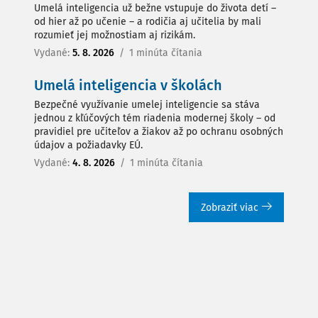
Umelá inteligencia už bežne vstupuje do života detí –
od hier až po učenie – a rodičia aj učitelia by mali
rozumieť jej možnostiam aj rizikám.
Vydané:
5. 8. 2026
/
1 minúta čítania
Umelá inteligencia v školách
Bezpečné využívanie umelej inteligencie sa stáva
jednou z kľúčových tém riadenia modernej školy – od
pravidiel pre učiteľov a žiakov až po ochranu osobných
údajov a požiadavky EÚ.
Vydané:
4. 8. 2026
/
1 minúta čítania
Zobraziť viac