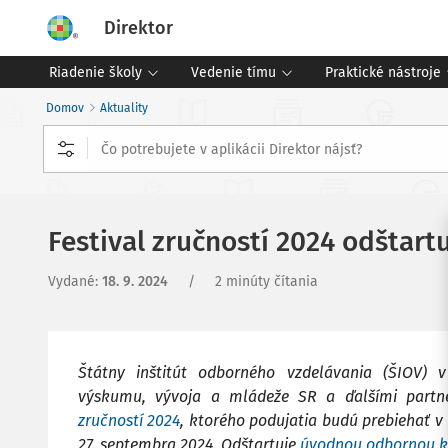
Direktor
Riadenie školy
Vedenie tímu
Praktické nástroje
Domov
Aktuality
Festival zručností 2024 odštart
Vydané
:
18. 9. 2024
/
2 minúty čítania
Štátny inštitút odborného vzdelávania (ŠIOV) v
výskumu, vývoja a mládeže SR a ďalšími partn
zručností 2024
, ktorého podujatia budú prebiehať 
27. septembra 2024. Odštartuje
úvodnou odbornou k