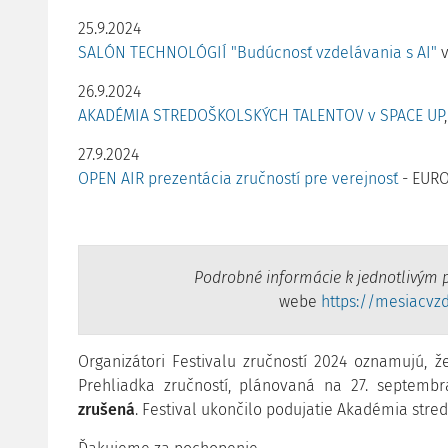
25.9.2024
SALÓN TECHNOLÓGIÍ "Budúcnosť vzdelávania s AI"
v
26.9.2024
AKADÉMIA STREDOŠKOLSKÝCH TALENTOV v SPACE UP
27.9.2024
OPEN AIR prezentácia zručností pre verejnosť
- EURO
Podrobné informácie k jednotlivým 
webe
https://mesiacvzd
Organizátori Festivalu zručností 2024 oznamujú, 
Prehliadka zručností, plánovaná na 27. septembr
zrušená
. Festival ukončilo podujatie Akadémia stre