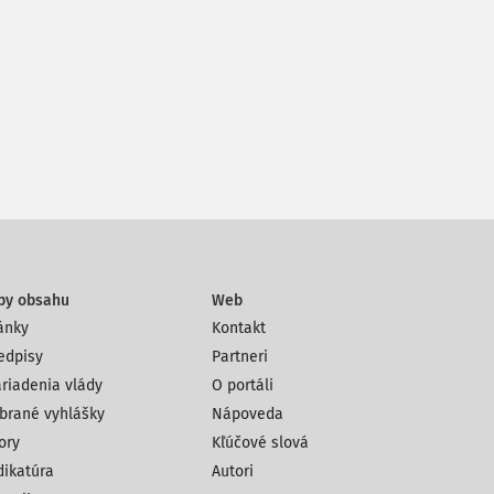
py obsahu
Web
ánky
Kontakt
edpisy
Partneri
riadenia vlády
O portáli
brané vyhlášky
Nápoveda
ory
Kľúčové slová
dikatúra
Autori