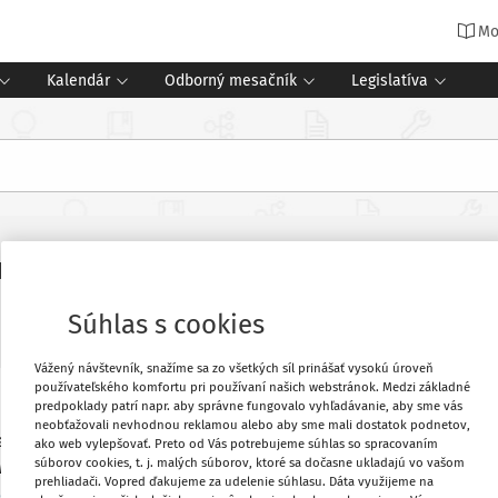
Mo
Kalendár
Odborný mesačník
Legislatíva
uje 23. septembra
Súhlas s cookies
Vážený návštevník, snažíme sa zo všetkých síl prinášať vysokú úroveň
používateľského komfortu pri používaní našich webstránok. Medzi základné
predpoklady patrí napr. aby správne fungovalo vyhľadávanie, aby sme vás
 spolupráci s Ministerstvom školstva,
Obľúbené
neobťažovali nevhodnou reklamou alebo aby sme mali dostatok podnetov,
ermi organizuje druhý ročník
Festivalu
ako web vylepšovať. Preto od Vás potrebujeme súhlas so spracovaním
súborov cookies, t. j. malých súborov, ktoré sa dočasne ukladajú vo vašom
v rôznych mestách na Slovensku od 23. do
Vytlačiť
prehliadači. Vopred ďakujeme za udelenie súhlasu. Dáta využijeme na
onferenciou
.