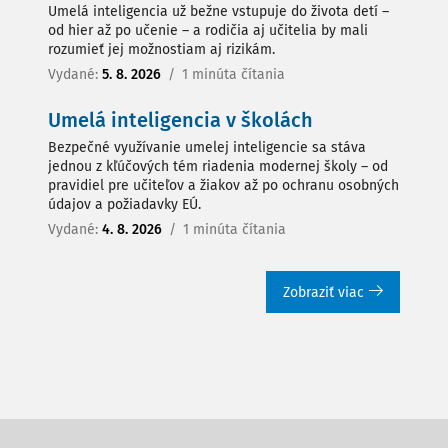
Umelá inteligencia už bežne vstupuje do života detí –
od hier až po učenie – a rodičia aj učitelia by mali
rozumieť jej možnostiam aj rizikám.
Vydané:
5. 8. 2026
/
1 minúta čítania
Umelá inteligencia v školách
Bezpečné využívanie umelej inteligencie sa stáva
jednou z kľúčových tém riadenia modernej školy – od
pravidiel pre učiteľov a žiakov až po ochranu osobných
údajov a požiadavky EÚ.
Vydané:
4. 8. 2026
/
1 minúta čítania
Zobraziť viac