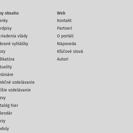
py obsahu
Web
ánky
Kontakt
edpisy
Partneri
riadenia vlády
O portáli
brané vyhlášky
Nápoveda
ory
Kľúčové slová
dikatúra
Autori
tuality
bináre
nkčné vzdelávanie
lšie vzdelávanie
zvy
talóg hier
lendár
rzy
duly