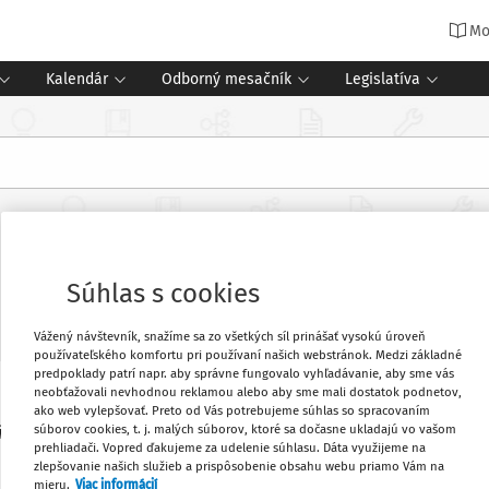
Mo
Kalendár
Odborný mesačník
Legislatíva
ých táborov a zotavovacích podujat
Súhlas s cookies
Vážený návštevník, snažíme sa zo všetkých síl prinášať vysokú úroveň
používateľského komfortu pri používaní našich webstránok. Medzi základné
predpoklady patrí napr. aby správne fungovalo vyhľadávanie, aby sme vás
neobťažovali nevhodnou reklamou alebo aby sme mali dostatok podnetov,
 zotavovacích podujatiach, ako sú letné
Obľúbené
ako web vylepšovať. Preto od Vás potrebujeme súhlas so spracovaním
súborov cookies, t. j. malých súborov, ktoré sa dočasne ukladajú vo vašom
ni s účasťou minimálne piatich detí do 18
prehliadači. Vopred ďakujeme za udelenie súhlasu. Dáta využijeme na
zlepšovanie našich služieb a prispôsobenie obsahu webu priamo Vám na
Vytlačiť
mieru.
Viac informácií