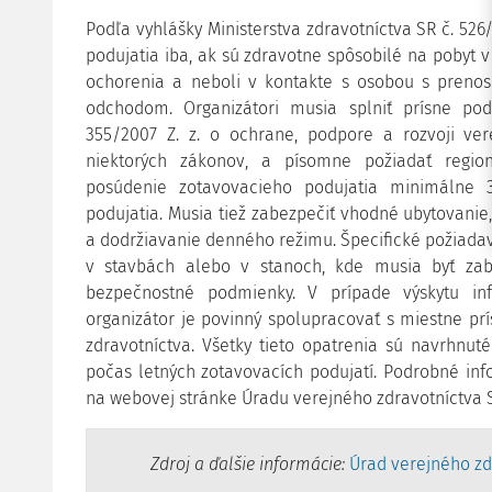
Podľa vyhlášky Ministerstva zdravotníctva SR č. 526/
podujatia iba, ak sú zdravotne spôsobilé na pobyt v
ochorenia a neboli v kontakte s osobou s pren
odchodom. Organizátori musia splniť prísne p
355/2007 Z. z. o ochrane, podpore a rozvoji v
niektorých zákonov, a písomne požiadať regio
posúdenie zotavovacieho podujatia minimálne 
podujatia. Musia tiež zabezpečiť vhodné ubytovanie
a dodržiavanie denného režimu. Špecifické požiadav
v stavbách alebo v stanoch, kde musia byť za
bezpečnostné podmienky. V prípade výskytu in
organizátor je povinný spolupracovať s
miestne pr
zdravotníctva. Všetky tieto opatrenia sú navrhnut
počas letných zotavovacích podujatí. Podrobné in
na webovej stránke Úradu verejného zdravotníctva 
Zdroj a ďalšie informácie:
Úrad verejného zd