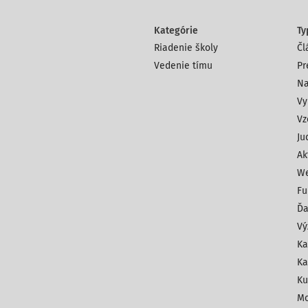
Kategórie
Ty
Riadenie školy
Čl
Vedenie tímu
Pr
Na
Vy
Vz
Ju
Ak
We
Fu
Ďa
Vý
Ka
Ka
Ku
Mo