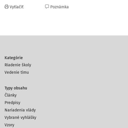
Vytlačiť
Poznámka
Kategórie
Riadenie školy
Vedenie tímu
Typy obsahu
Články
Predpisy
Nariadenia vlády
Vybrané vyhlášky
Vzory