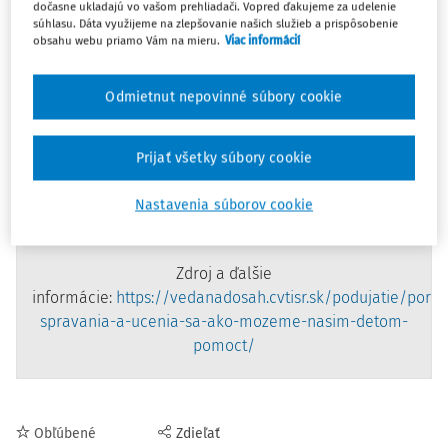
dočasne ukladajú vo vašom prehliadači. Vopred ďakujeme za udelenie
a patopsychológie.
súhlasu. Dáta využijeme na zlepšovanie našich služieb a prispôsobenie
obsahu webu priamo Vám na mieru.
Viac informácií
Prednáška bude zameraná na psychologické a sociálne
aspekty porúch ako dyslexia, dysgrafia, dysortografia,
Odmietnut nepovinné súbory cookie
dyskalkúlia, dyspraxia a aj na to, aké problémy môžu
spôsobiť v dospelosti.
Prednáška sa bude
Prijať všetky súbory cookie
zároveň
streamovať
a záznam z nej bude neskôr dostupný
na
YouTube CVTI SR
. Otázky možno zasielať do 26. marca
Nastavenia súborov cookie
2024 na e-mail
ncpvat@cvtisr.sk
.
Zdroj a ďalšie
informácie:
https://vedanadosah.cvtisr.sk/podujatie/poruc
spravania-a-ucenia-sa-ako-mozeme-nasim-detom-
pomoct/
Obľúbené
Zdieľať