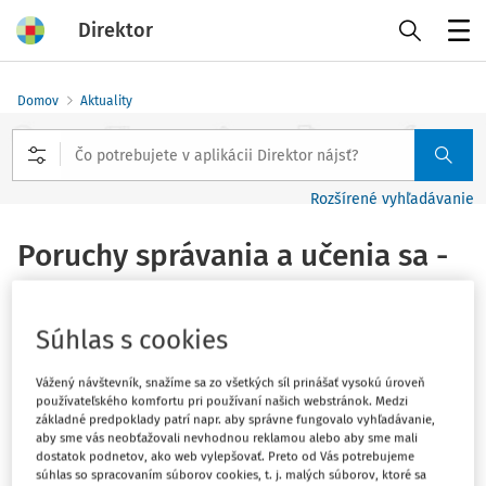
Direktor
Menu
Domov
Aktuality
Rozšírené vyhľadávanie
Poruchy správania a učenia sa -
Vede v CENTRE
Vydané
:
18. 3. 2024
Súhlas s cookies
1 minúta čítania
Vážený návštevník, snažíme sa zo všetkých síl prinášať vysokú úroveň
27. marca 2024 o 17.00 hod. v CVTI SR na Lamačskej ceste
používateľského komfortu pri používaní našich webstránok. Medzi
základné predpoklady patrí napr. aby správne fungovalo vyhľadávanie,
8A v Bratislave
v konferenčnej miestnosti na 2. poschodí
aby sme vás neobťažovali nevhodnou reklamou alebo aby sme mali
sa uskutoční prednáška PhDr. Evy Smikovej,
dostatok podnetov, ako web vylepšovať. Preto od Vás potrebujeme
PhD., z Výskumného ústavu detskej psychológie
súhlas so spracovaním súborov cookies, t. j. malých súborov, ktoré sa