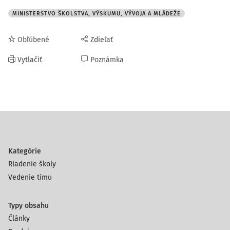
MINISTERSTVO ŠKOLSTVA, VÝSKUMU, VÝVOJA A MLÁDEŽE
Obľúbené
Zdieľať
Vytlačiť
Poznámka
Kategórie
Riadenie školy
Vedenie tímu
Typy obsahu
Články