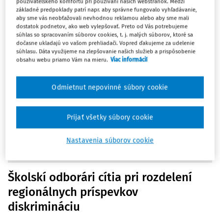
používateľského komfortu pri používaní našich webstránok. Medzi
Ministerstvo tým sleduje cieľ prilákať a udržať viac
základné predpoklady patrí napr. aby správne fungovalo vyhľadávanie,
aby sme vás neobťažovali nevhodnou reklamou alebo aby sme mali
kvalifikovaných pedagógov v oblastiach, kde je ich
dostatok podnetov, ako web vylepšovať. Preto od Vás potrebujeme
najväčší nedostatok.
Výška regionálnych príspevkov sa určí
súhlas so spracovaním súborov cookies, t. j. malých súborov, ktoré sa
dočasne ukladajú vo vašom prehliadači. Vopred ďakujeme za udelenie
na základe porovnania platov pedagogických a odborných
súhlasu. Dáta využijeme na zlepšovanie našich služieb a prispôsobenie
zamestnancov s priemerným platom vysokoškolsky
obsahu webu priamo Vám na mieru.
Viac informácií
vzdelaných zamestnancov v oblasti.
Legislatívne zmeny,
ktoré z tejto iniciatívy vyplynú, by mali byť dokončené do
Odmietnut nepovinné súbory cookie
septembra tohto roka.
Prijať všetky súbory cookie
Zdroj a ďalšie
informácie:
https://www.minedu.sk/rezort-skolstva-
Nastavenia súborov cookie
zavedie-regionalne.../
Školskí odborári cítia pri rozdelení
regionálnych príspevkov
diskrimináciu