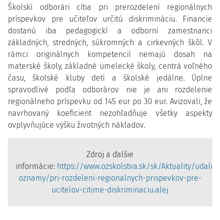
Školskí odborári cítia pri prerozdelení regionálnych
príspevkov pre učiteľov určitú diskrimináciu. Financie
dostanú iba pedagogickí a odborní zamestnanci
základných, stredných, súkromných a cirkevných škôl.
V
rámci originálnych kompetencií nemajú dosah na
materské školy, základné umelecké školy, centrá voľného
času, školské kluby detí a školské jedálne.
Úplne
spravodlivé podľa odborárov nie je ani rozdelenie
regionálneho príspevku od 145 eur po 30 eur. Avizovali, že
navrhovaný koeficient nezohľadňuje všetky aspekty
ovplyvňujúce výšku životných nákladov.
Zdroj a ďalšie
informácie:
https://www.ozskolstva.sk/sk/Aktuality/udalost
oznamy/pri-rozdeleni-regionalnych-prispevkov-pre-
ucitelov-citime-diskriminaciu.alej