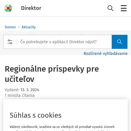
Direktor
Menu
Domov
Aktuality
Rozšírené vyhľadávanie
Regionálne príspevky pre
učiteľov
Vydané
:
13. 3. 2024
1 minúta čítania
Rezort školstva v roku 2024
prerozdelí 60 miliónov eur
Súhlas s cookies
na
regionálne príspevky pre pedagogických a odborných
zamestnancov.
Vážený návštevník, snažíme sa zo všetkých síl prinášať vysokú úroveň