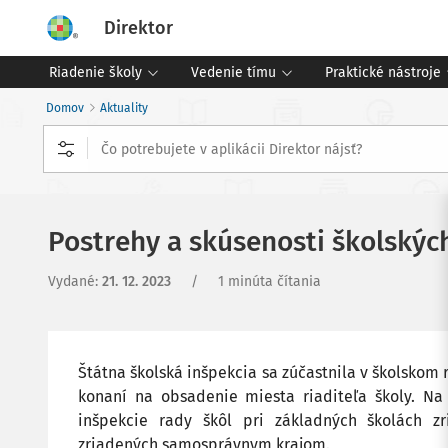
Direktor
Riadenie školy
Vedenie tímu
Praktické nástroje
Domov
Aktuality
Postrehy a skúsenosti školskýc
Vydané
:
21. 12. 2023
/
1 minúta čítania
Štátna školská inšpekcia sa zúčastnila v školskom
konaní na obsadenie miesta riaditeľa školy. Na
inšpekcie rady škôl pri základných školách z
zriadených samosprávnym krajom.