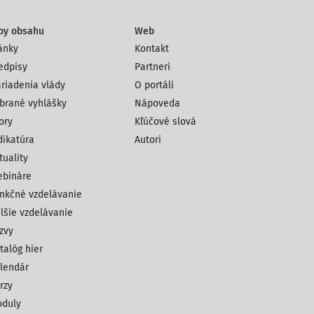
py obsahu
Web
ánky
Kontakt
edpisy
Partneri
riadenia vlády
O portáli
brané vyhlášky
Nápoveda
ory
Kľúčové slová
dikatúra
Autori
tuality
bináre
nkčné vzdelávanie
lšie vzdelávanie
zvy
talóg hier
lendár
rzy
duly