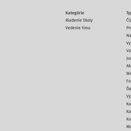
Kategórie
Ty
Riadenie školy
Čl
Vedenie tímu
Pr
Na
Vy
Vz
Ju
Ak
We
Fu
Ďa
Vý
Ka
Ka
Ku
Mo