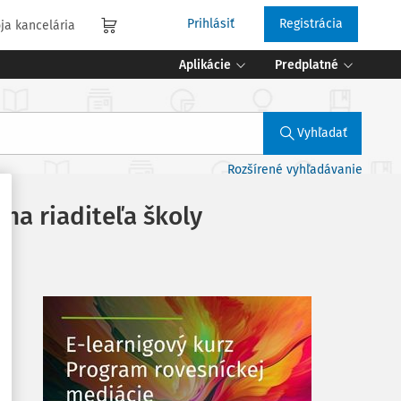
Prihlásiť
Registrácia
ja kancelária
Aplikácie
Predplatné
Vyhľadať
Rozšírené vyhľadávanie
na riaditeľa školy