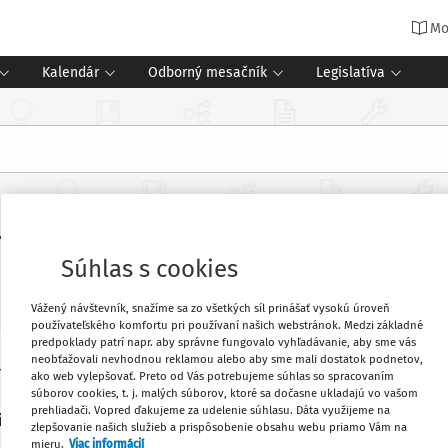
Mo
Kalendár
Odborný mesačník
Legislatíva
h inšpektorov s výberovým konaním 
Súhlas s cookies
Vážený návštevník, snažíme sa zo všetkých síl prinášať vysokú úroveň
používateľského komfortu pri používaní našich webstránok. Medzi základné
predpoklady patrí napr. aby správne fungovalo vyhľadávanie, aby sme vás
neobťažovali nevhodnou reklamou alebo aby sme mali dostatok podnetov,
 roku 2022/2023 spolu na 400 výberových
Obľúbené
ako web vylepšovať. Preto od Vás potrebujeme súhlas so spracovaním
súborov cookies, t. j. malých súborov, ktoré sa dočasne ukladajú vo vašom
 výberové konania prizývajú zástupcov
prehliadači. Vopred ďakujeme za udelenie súhlasu. Dáta využijeme na
riadených obcou a stredných školách
zlepšovanie našich služieb a prispôsobenie obsahu webu priamo Vám na
Vytlačiť
mieru.
Viac informácií