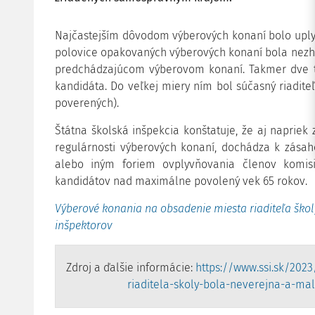
Najčastejším dôvodom výberových konaní bolo upl
polovice opakovaných výberových konaní bola nezh
predchádzajúcom výberovom konaní.
Takmer dve 
kandidáta. Do veľkej miery ním bol súčasný riaditeľ
poverených).
Štátna školská inšpekcia konštatuje, že a
j napriek
regulárnosti výberových konaní, dochádza k zása
alebo iným foriem ovplyvňovania členov komisi
kandidátov nad maximálne povolený vek 65 rokov.
Výberové konania na obsadenie miesta riaditeľa škol
inšpektorov
Zdroj a ďalšie informácie:
https://www.ssi.sk/202
riaditela-skoly-bola-neverejna-a-ma