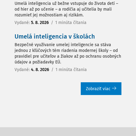
Umelá inteligencia už bežne vstupuje do života detí –
od hier až po učenie – a rodičia aj učitelia by mali
rozumieť jej možnostiam aj rizikám.
Vydané:
5. 8. 2026
/
1 minúta čítania
Umelá inteligencia v školách
Bezpečné využívanie umelej inteligencie sa stáva
jednou z kľúčových tém riadenia modernej školy – od
pravidiel pre učiteľov a žiakov až po ochranu osobných
údajov a požiadavky EÚ.
Vydané:
4. 8. 2026
/
1 minúta čítania
Zobraziť viac