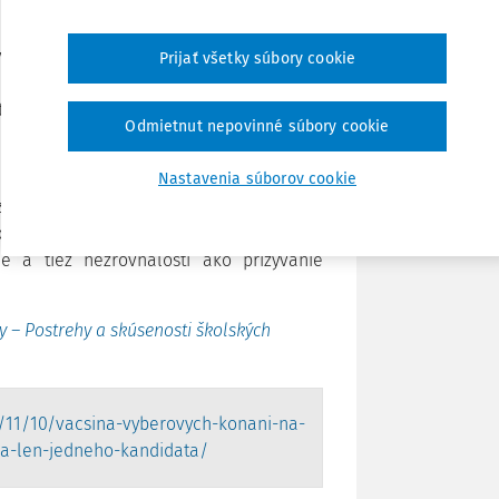
Zdieľať
ynutie funkčného obdobia.
Dôvodom vyše
Prijať všetky súbory cookie
oda komisie na spoločnom kandidátovi v
tretiny výberových konaní malo jedného
Poznámka
Odmietnut nepovinné súbory cookie
 alebo súčasná riaditeľka školy (vrátane
Nastavenia súborov cookie
 zisteniam, ktoré naznačujú vysokú mieru
hom zriaďovateľov do výberových konaní
e a tiež nezrovnalostí ako prizývanie
y – Postrehy a skúsenosti školských
3/11/10/vacsina-vyberovych-konani-na-
la-len-jedneho-kandidata/