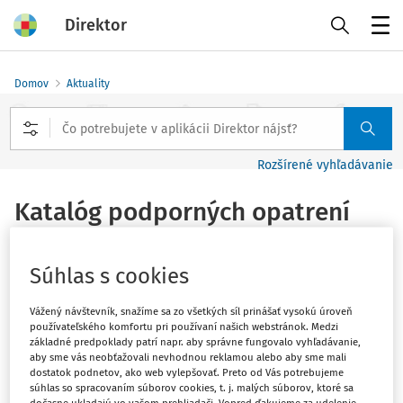
Direktor
Menu
Domov
Aktuality
Rozšírené vyhľadávanie
Katalóg podporných opatrení
Vydané
:
1. 10. 2023
1 minúta čítania
Súhlas s cookies
Zákon č. 182/2023 Z. z.,
ktorým sa mení a dopĺňa
zákon č.
Vážený návštevník, snažíme sa zo všetkých síl prinášať vysokú úroveň
245/2008 Z. z.
o výchove a vzdelávaní (školský zákon) a o
používateľského komfortu pri používaní našich webstránok. Medzi
zmene a doplnení niektorých zákonov v znení neskorších
základné predpoklady patrí napr. aby správne fungovalo vyhľadávanie,
aby sme vás neobťažovali nevhodnou reklamou alebo aby sme mali
predpisov a ktorým sa menia a dopĺňajú niektoré
dostatok podnetov, ako web vylepšovať. Preto od Vás potrebujeme
zákony
od 1. septembra 2023
umožňuje podporné
súhlas so spracovaním súborov cookies, t. j. malých súborov, ktoré sa