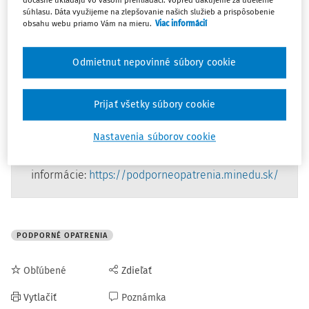
dočasne ukladajú vo vašom prehliadači. Vopred ďakujeme za udelenie
opatrenia pre deti a žiakov.
súhlasu. Dáta využijeme na zlepšovanie našich služieb a prispôsobenie
obsahu webu priamo Vám na mieru.
Viac informácií
Zámerom postupného zavádzania podporných opatrení je
plnohodnotné zapájanie detí alebo žiakov do výchovy a
Odmietnut nepovinné súbory cookie
vzdelávania a rozvíjanie ich vedomostí, zručností a
schopností.
Prijať všetky súbory cookie
Katalóg podporných opatrení
a
schéma
Nastavenia súborov cookie
Zdroj a ďalšie
informácie:
https://podporneopatrenia.minedu.sk/
PODPORNÉ OPATRENIA
Obľúbené
Zdieľať
Vytlačiť
Poznámka