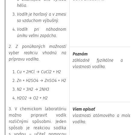
hélia.
Vodík je horľavý a v zmesi
so vzduchom výbušný.
Vodík pri náhodnom
úniku veľmi zapácha.
2. Z ponúkaných možností
vyber reakciu vhodnú na
Poznám
prípravu vodíka.
základné fyzikálne a che
vlastnosti vodíka.
Cu + 2HCl → CuCl
2
+ H
2
Zn + H
2
SO
4
→ ZnSO
4
+ H
2
N
2
+ 3H
2
→ 2NH
3
H
2
O
2
→ O
2
+ H
2
3. V chemickom laboratóriu
Viem opísať
možno pripraviť vodík
vlastnosti atómového a molek
rozličnými spôsobmi. Jeden
vodíka.
spôsob je reakciou sodíka
s vodou – učiteľ pomocou