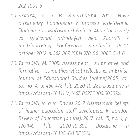
262-1001-6.
SZARKA, K. a B. BRESTENSKÁ 2012. Nové
prostriedky hodnotenia v procesu vzdelávania
študentov vo vyučovaní chémie. In
Aktuálne trendy
vo vyučovaní prírodných vied. Zborník z
medzinárodnej konferencie.
Smolenice 15.-17.
október 2012. s. 362-367. ISBN 978-80-8082-541-6.
TarasOVÁ, M. 2005. Assessment – summative and
formative – some theoretical reflections. In
British
Journal of Educational Studies
[online].2005, vol.
53, no. 4, p. 466-478 [cit. 2020-10-28]. Dostupné z:
https://doi.org/10.1111/j.1467-8527.2005.00307.x.
TarasOVÁ, M. a M. Davies 2017. Assessment beliefs
of higher education staff developers. In
London
Review of Education
[online]. 2017, vol. 15, no. 1, p.
126-140 [cit. 2020-10-30]. Dostupné z:
https://doi.org/10.18546/LRE.15.1.11.