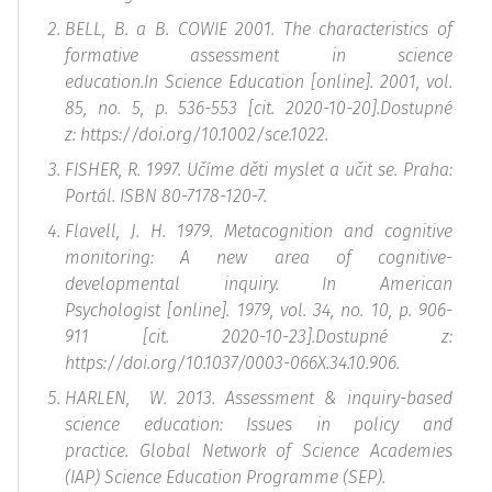
BELL, B. a B. COWIE 2001. The characteristics of
formative assessment in science
education.In
Science Education
[online]. 2001, vol.
85, no. 5, p. 536-553 [cit. 2020-10-20].Dostupné
z:
https://doi.org/10.1002/sce.1022.
FISHER, R. 1997.
Učíme děti myslet a učit se.
Praha:
Portál. ISBN 80-7178-120-7.
Flavell, J. H. 1979. Metacognition and cognitive
monitoring: A new area of cognitive-
developmental inquiry. In
American
Psychologist
[online]. 1979, vol. 34, no. 10, p. 906-
911 [cit. 2020-10-23].Dostupné z:
https://doi.org/10.1037/0003-066X.34.10.906.
HARLEN, W. 2013.
Assessment & inquiry-based
science education: Issues in policy and
practice.
Global Network of Science Academies
(IAP) Science Education Programme (SEP).