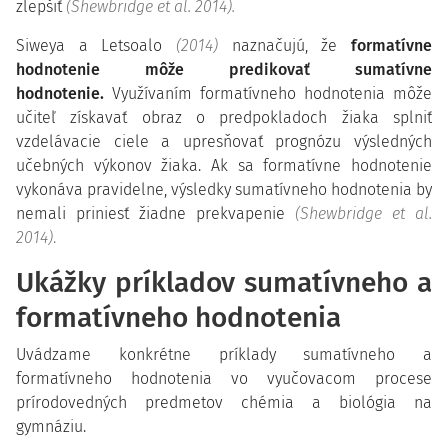
zlepšiť
(Shewbridge et al. 2014).
Siweya a Letsoalo
(2014)
naznačujú, že
formatívne
hodnotenie môže predikovať sumatívne
hodnotenie.
Využívaním formatívneho hodnotenia môže
učiteľ získavať obraz o predpokladoch žiaka splniť
vzdelávacie ciele a upresňovať prognózu výsledných
učebných výkonov žiaka. Ak sa formatívne hodnotenie
vykonáva pravidelne, výsledky sumatívneho hodnotenia by
nemali priniesť žiadne prekvapenie
(Shewbridge et al.
2014)
.
Ukážky príkladov sumatívneho a
formatívneho hodnotenia
Uvádzame konkrétne príklady sumatívneho a
formatívneho hodnotenia vo vyučovacom procese
prírodovedných predmetov chémia a biológia na
gymnáziu.