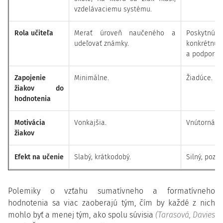
vzdelávaciemu systému.
Rola učiteľa
Merať úroveň naučeného a
Poskytnúť
udeľovať známky.
konkrét
a podporova
Zapojenie
Minimálne.
Žiadúce.
žiakov do
hodnotenia
Motivácia
Vonkajšia.
Vnútorná.
žiakov
Efekt na učenie
Slabý, krátkodobý.
Silný, pozit
Polemiky o vzťahu sumatívneho a formatívneho
hodnotenia sa viac zaoberajú tým, čím by každé z nich
mohlo byť a menej tým, ako spolu súvisia
(Tarasová, Davies