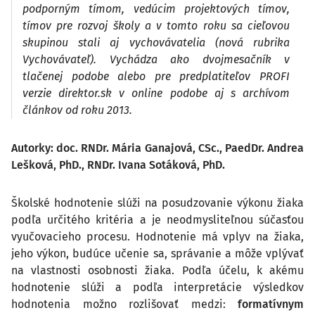
podporným tímom, vedúcim projektových tímov,
tímov pre rozvoj školy a v tomto roku sa cieľovou
skupinou stali aj vychovávatelia (nová rubrika
Vychovávateľ). Vychádza ako dvojmesačník v
tlačenej podobe alebo pre predplatiteľov PROFI
verzie direktor.sk v online podobe aj s archívom
článkov od roku 2013.
Autorky: doc. RNDr. Mária Ganajová, CSc., PaedDr. Andrea
Lešková, PhD., RNDr. Ivana Sotáková, PhD.
Školské hodnotenie slúži na posudzovanie výkonu žiaka
podľa určitého kritéria a je neodmysliteľnou súčasťou
vyučovacieho procesu. Hodnotenie má vplyv na žiaka,
jeho výkon, budúce učenie sa, správanie a môže vplývať
na vlastnosti osobnosti žiaka. Podľa účelu, k akému
hodnotenie slúži a podľa interpretácie výsledkov
hodnotenia možno rozlišovať medzi:
formatívnym