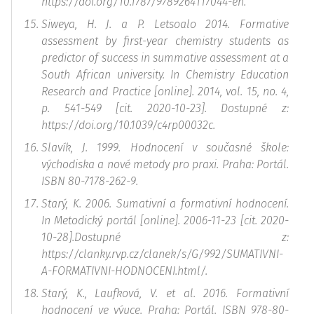
https://doi.org/10.1787/9789264117044-en.
Siweya, H. J. a P. Letsoalo 2014. Formative
assessment by first-year chemistry students as
predictor of success in summative assessment at a
South African university. In
Chemistry Education
Research and Practice
[online]. 2014, vol. 15, no. 4,
p. 541-549 [cit. 2020-10-23]. Dostupné z:
https://doi.org/10.1039/c4rp00032c.
Slavík, J. 1999. Hodnocení v současné škole:
východiska a nové metody pro praxi. Praha: Portál.
ISBN 80-7178-262-9.
Starý, K. 2006. Sumativní a formativní hodnocení.
In
Metodický portál
[online]. 2006-11-23 [cit. 2020-
10-28].Dostupné z:
https://clanky.rvp.cz/clanek/s/G/992/SUMATIVNI-
A-FORMATIVNI-HODNOCENI.html/.
Starý, K., Laufková, V. et al. 2016. Formativní
hodnocení ve výuce. Praha: Portál. ISBN 978-80-