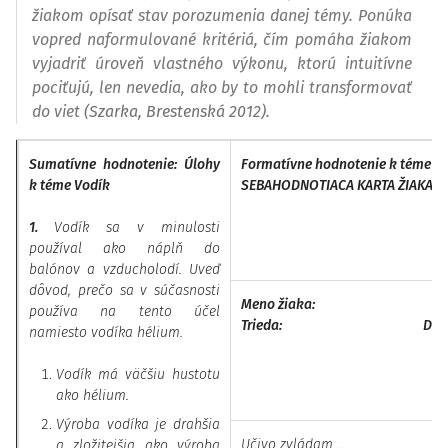
žiakom opísať stav porozumenia danej témy. Ponúka
vopred naformulované kritériá, čím pomáha žiakom
vyjadriť úroveň vlastného výkonu, ktorú intuitívne
pociťujú, len nevedia, ako by to mohli transformovať
do viet
(Szarka, Brestenská 2012).
Sumatívne hodnotenie: Úlohy
Formatívne hodnotenie k téme V
k téme Vodík
SEBAHODNOTIACA KARTA ŽIAKA
1.
Vodík sa v minulosti
používal ako náplň do
balónov a vzducholodí. Uveď
dôvod, prečo sa v súčasnosti
Meno žiaka:
používa na tento účel
Trieda: Dátu
namiesto vodíka hélium.
Vodík má väčšiu hustotu
ako hélium.
Výroba vodíka je drahšia
Učivo zvládam …
a zložitejšia ako výroba