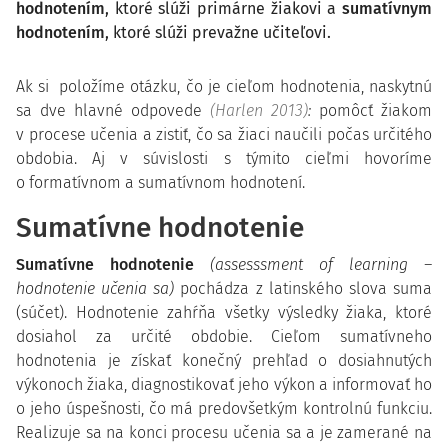
hodnotením
, ktoré slúži primárne žiakovi a
sumatívnym
hodnotením
, ktoré slúži prevažne učiteľovi.
Ak si položíme otázku, čo je cieľom hodnotenia, naskytnú
sa dve hlavné odpovede
(Harlen 2013)
:
pomôcť žiakom
v procese učenia a zistiť, čo sa žiaci naučili počas určitého
obdobia. Aj v súvislosti s týmito cieľmi hovoríme
o formatívnom a sumatívnom hodnotení.
Sumatívne hodnotenie
Sumatívne hodnotenie
(assesssment of learning –
hodnotenie učenia sa)
pochádza z latinského slova suma
(súčet). Hodnotenie zahŕňa všetky výsledky žiaka, ktoré
dosiahol za určité obdobie. Cieľom sumatívneho
hodnotenia je získať konečný prehľad o dosiahnutých
výkonoch žiaka, diagnostikovať jeho výkon a informovať ho
o jeho úspešnosti, čo má predovšetkým kontrolnú funkciu.
Realizuje sa na konci procesu učenia sa a je zamerané na