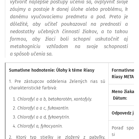
vytvoriť najlepšie postupy učenia sa, ovplyvniť svoje
záujmy a postoje k danej úlohe alebo problému, k
danému vyučovaciemu predmetu a pod. Preto je
dôležité, aby učiteľ poukazoval na prednosti a
nedostatky učebných činností žiakov, a to takou
formou, aby žiaci boli schopní uskutočniť aj
metakogníciu vzhľadom na svoje schopnosti
a spôsob učenia sa.
Sumatívne hodnotenie: Úlohy k téme Riasy
Formatív
Riasy
METAKO
1. Pre zástupcov oddelenia Zelených rias sú
charakteristické farbivá:
Meno žiaka:
Dátum:
Chlorofyl a a b, betakarotén, xantofyly.
Chlorofyl a a c, fukoxantín.
Odpovedz jed
Chlorofyl a a d, fykoerytrín.
Chlorofyl a, fykocyanín.
Poraď spolu
si ľ
2. Ktorý typ stielky je zložený z pabyľky,