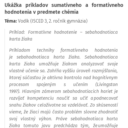
Ukážka príkladov sumatívneho a formatívneho
hodnotenia v predmete chémia
Téma:
Vodík (ISCED 3, 2. ročník gymnázia)
Príklad:
Formatívne hodnotenie – sebahodnotiaca
karta žiaka
Príkladom techniky formatívneho hodnotenia
je sebahodnotiaca karta žiaka. Sebahodnotiaca
karta žiaka umožňuje žiakom analyzovať svoje
vlastné učenie sa. Zahŕňa vyššiu úroveň rozmýšľania,
ktorej súčasťou je aktívna kontrola nad kognitívnym
procesom spojeným s učením
(Livingston
1997)
.
Hlavným zámerom sebahodnotiacich kariet je
rozvíjať kompetenciu naučiť sa učiť a podnecovať
snahu žiakov celoživotne sa vzdelávať. Zo skúseností
vieme, že žiaci majú často problém slovne zhodnotiť
svoj vlastný výkon. Práve sebahodnotiaca karta
žiaka tomuto javu predchádza tým, že umožňuje