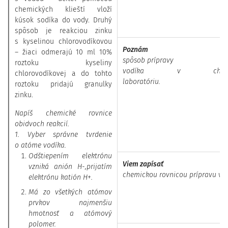
chemických klieští vloží
kúsok sodíka do vody. Druhý
spôsob je reakciou zinku
s kyselinou chlorovodíkovou
Poznám
– žiaci odmerajú 10 ml 10%
spôsob prípravy
roztoku kyseliny
vodíka v chemi
chlorovodíkovej a do tohto
laboratór
roztoku pridajú granulky
zinku.
Napíš chemické rovnice
obidvoch reakcií.
1. Vyber správne tvrdenie
o atóme vodíka.
Odštiepením elektrónu
Viem zapísať
vzniká anión H
-
,prijatím
chemickou rovnicou prípravu vod
elektrónu katión H
+
.
Má zo všetkých atómov
prvkov najmenšiu
hmotnosť a atómový
polomer.