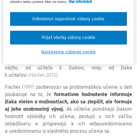
učebnej činnosti žiakov. Spätná väzba pomáha určiť
obsahu webu priamo Vám na mieru.
Viac informácií
rozdiel medzi aktuálnou úrovňou hodnoteného výkonu a
požadovaným štandardom. Spätnú väzbu poskytuje
Odmietnut nepovinné súbory cookie
spravidla učiteľ, ale významná je aj rovesnícka spätná
väzba od spolužiakov. Toto hodnotenie informuje žiaka o
Prijať všetky súbory cookie
učení a zriedka je použité na účely známkovania
(Orna
2010)
. Môže byť realizované písomne alebo slovne, pred
Nastavenia súborov cookie
výučbou, po výučbe alebo počas výučby
(Tomengová
2012)
.
V každom prípade však ide o obojstrannú spätnú
väzbu, od učiteľa k žiakovi, resp. od žiaka
k učiteľovi
(Harlen 2013)
.
Fischer
(1997)
zaoberajúci sa problematikou učenia u detí
poukazuje na to, že
formatívne hodnotenie informuje
žiaka nielen o možnostiach, ako sa zlepšiť, ale formuje
aj jeho osobnostný vývoj.
Ak učitelia pomáhajú žiakom
hodnotiť výsledky ich učenia, pestujú v nich väčšiu
sebadôveru a prispievajú k ich sebauvedomovaniu
a uvedomovaniu si vlastného procesu učenia sa.