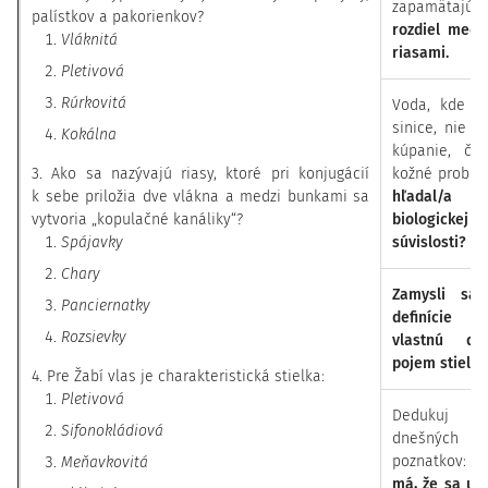
zapamätajú
n
palístkov a pakorienkov?
rozdiel medz
Vláknitá
riasami.
Pletivová
Rúrkovitá
Voda, kde sa
sinice, nie 
Kokálna
kúpanie, čas
3. Ako sa nazývajú riasy, ktoré pri konjugácií
kožné problé
k sebe priložia dve vlákna a medzi bunkami sa
hľadal/a v
vytvoria „kopulačné kanáliky“?
biologickej p
Spájavky
súvislosti?
Chary
Zamysli sa,
Panciernatky
definície 
Rozsievky
vlastnú def
pojem
stielka
4. Pre Žabí vlas je charakteristická stielka:
Pletivová
Dedukuj n
Sifonokládiová
dnešných
poznatkov:
Meňavkovitá
má, že sa u r