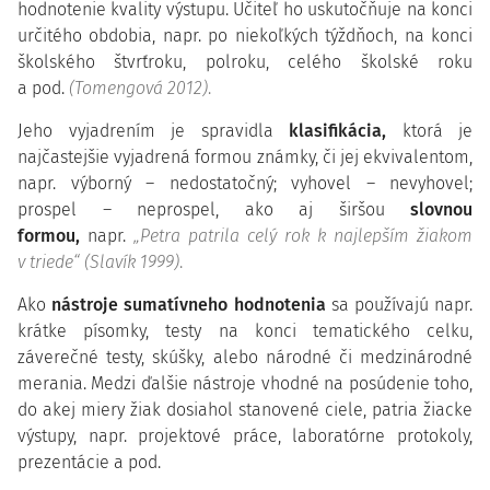
hodnotenie kvality výstupu. Učiteľ ho uskutočňuje na konci
určitého obdobia, napr. po niekoľkých týždňoch, na konci
školského štvrťroku, polroku, celého školské roku
a pod.
(Tomengová 2012)
.
Jeho vyjadrením je spravidla
klasifikácia,
ktorá je
najčastejšie vyjadrená formou známky, či jej ekvivalentom,
napr. výborný – nedostatočný; vyhovel – nevyhovel;
prospel – neprospel, ako aj širšou
slovnou
formou,
napr.
„Petra patrila celý rok k najlepším žiakom
v triede“ (Slavík 1999)
.
Ako
nástroje sumatívneho hodnotenia
sa používajú napr.
krátke písomky, testy na konci tematického celku,
záverečné testy, skúšky, alebo národné či medzinárodné
merania. Medzi ďalšie nástroje vhodné na posúdenie toho,
do akej miery žiak dosiahol stanovené ciele, patria žiacke
výstupy, napr. projektové práce, laboratórne protokoly,
prezentácie a pod.