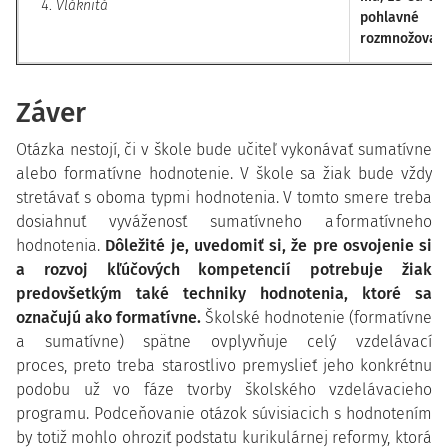
Vláknitá
pohlavné
rozmnožovan
Záver
Otázka nestojí, či v škole bude učiteľ vykonávať sumatívne
alebo formatívne hodnotenie. V škole sa žiak bude vždy
stretávať s oboma typmi hodnotenia. V tomto smere treba
dosiahnuť vyváženosť sumatívneho a formatívneho
hodnotenia.
Dôležité je, uvedomiť si, že pre osvojenie si
a rozvoj kľúčových kompetencií potrebuje žiak
predovšetkým také techniky hodnotenia, ktoré sa
označujú ako formatívne.
Školské hodnotenie (formatívne
a sumatívne) spätne ovplyvňuje celý vzdelávací
proces, preto treba starostlivo premyslieť jeho konkrétnu
podobu už vo fáze tvorby školského vzdelávacieho
programu. Podceňovanie otázok súvisiacich s hodnotením
by totiž mohlo ohroziť podstatu kurikulárnej reformy, ktorá