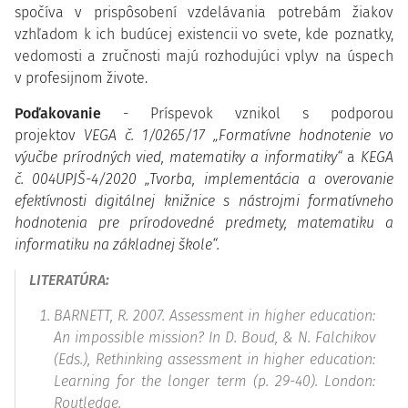
spočíva v prispôsobení vzdelávania potrebám žiakov
vzhľadom k ich budúcej existencii vo svete, kde poznatky,
vedomosti a zručnosti majú rozhodujúci vplyv na úspech
v profesijnom živote.
Poďakovanie
- Príspevok vznikol s podporou
projektov
VEGA č. 1/0265/17 „Formatívne hodnotenie vo
výučbe prírodných vied, matematiky a informatiky“
a
KEGA
č. 004UPJŠ-4/2020 „Tvorba, implementácia a overovanie
efektívnosti digitálnej knižnice s nástrojmi formatívneho
hodnotenia pre prírodovedné predmety, matematiku a
informatiku na základnej škole“.
LITERATÚRA
:
BARNETT, R. 2007. Assessment in higher education:
An impossible mission? In
D. Boud, & N. Falchikov
(Eds.),
Rethinking assessment in higher education:
Learning for the longer term
(p. 29-40). London:
Routledge.