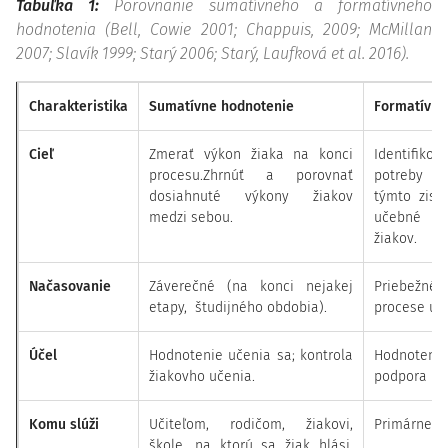
Tabuľka 1:
Porovnanie sumatívneho a formatívneho
hodnotenia (Bell, Cowie 2001; Chappuis, 2009; McMillan
2007; Slavík 1999; Starý 2006; Starý, Laufková et al. 2016).
Charakteristika
Sumatívne hodnotenie
Formatívne
Cieľ
Zmerať výkon žiaka na konci
Identifi
procesu.Zhrnúť a porovnať
potreby ži
dosiahnuté výkony žiakov
týmto zist
medzi sebou.
učebné v
žiakov.
Načasovanie
Záverečné (na konci nejakej
Priebežn
etapy, študijného obdobia).
procese uče
Účel
Hodnotenie učenia sa; kontrola
Hodnoten
žiakovho učenia.
podpora uče
Komu slúži
Učiteľom, rodičom, žiakovi,
Primárne ži
škole, na ktorú sa žiak hlási,