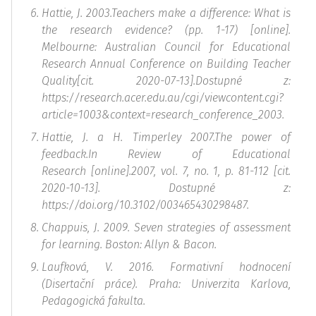
Hattie, J. 2003.Teachers make a difference: What is
the research evidence? (pp. 1-17) [online].
Melbourne: Australian Council for Educational
Research Annual Conference on Building Teacher
Quality[cit. 2020-07-13].Dostupné z:
https://research.acer.edu.au/cgi/viewcontent.cgi?
article=1003&context=research_conference_2003.
Hattie, J. a H. Timperley 2007.The power of
feedback.In
Review of Educational
Research
[online].2007, vol. 7, no. 1, p. 81-112 [cit.
2020-10-13]. Dostupné z:
https://doi.org/10.3102/003465430298487.
Chappuis, J. 2009.
Seven strategies of assessment
for learning.
Boston: Allyn & Bacon.
Laufková, V. 2016. Formativní hodnocení
(Disertační práce). Praha: Univerzita Karlova,
Pedagogická fakulta.