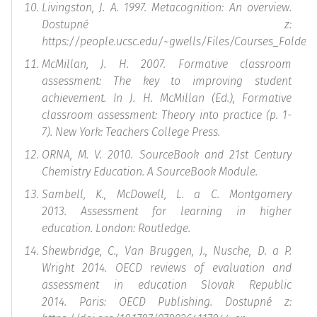
Livingston, J. A. 1997. Metacognition: An overview.
Dostupné z:
https://people.ucsc.edu/~gwells/Files/Courses_Folder
McMillan, J. H. 2007. Formative classroom
assessment: The key to improving student
achievement. In
J. H. McMillan (Ed.), Formative
classroom assessment: Theory into practice
(p. 1-
7). New York: Teachers College Press.
ORNA, M. V. 2010. SourceBook and 21st Century
Chemistry Education. A SourceBook Module.
Sambell, K., McDowell, L. a C. Montgomery
2013.
Assessment for learning in higher
education.
London: Routledge.
Shewbridge, C., Van Bruggen, J., Nusche, D. a P.
Wright 2014.
OECD reviews of evaluation and
assessment in education Slovak Republic
2014.
Paris: OECD Publishing. Dostupné z: