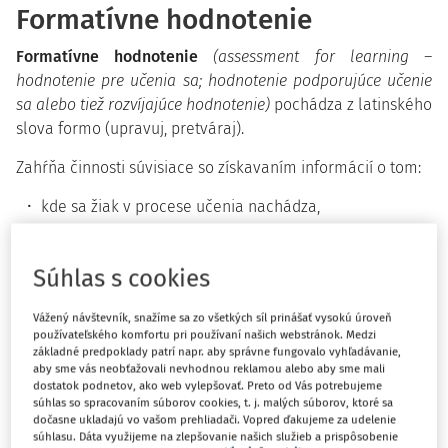
Formatívne hodnotenie
Formatívne hodnotenie
(assessment for learning –
hodnotenie pre učenia sa; hodnotenie podporujúce učenie
sa alebo tiež rozvíjajúce hodnotenie)
pochádza z latinského
slova formo (upravuj, pretváraj).
Zahŕňa činnosti súvisiace so získavaním informácií o tom:
kde sa žiak v procese učenia nachádza,
kde sa potrebuje dostať a
ako sa tam čo najskôr dostane
(Assessment Reform
Súhlas s cookies
Group 2002
[1]
)
.
Vážený návštevník, snažíme sa zo všetkých síl prinášať vysokú úroveň
Formatívne hodnotenie poskytuje informáciu –
spätnú
používateľského komfortu pri používaní našich webstránok. Medzi
základné predpoklady patrí napr. aby správne fungovalo vyhľadávanie,
väzbu
vo chvíli, keď sa výkon žiaka dá zlepšiť. Úlohou
aby sme vás neobťažovali nevhodnou reklamou alebo aby sme mali
spätnej väzby je zistiť informácie, ako sa žiaci učia, odhaliť
dostatok podnetov, ako web vylepšovať. Preto od Vás potrebujeme
súhlas so spracovaním súborov cookies, t. j. malých súborov, ktoré sa
a diagnostikovať nedostatky, chyby, ťažkosti a ich príčiny
dočasne ukladajú vo vašom prehliadači. Vopred ďakujeme za udelenie
v učení sa za účelom ich odstránenia a zefektívnenia
súhlasu. Dáta využijeme na zlepšovanie našich služieb a prispôsobenie