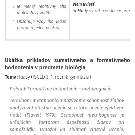
Viem uviesť
Je menej reaktívny ako
príklady využitia vodíka v praxi.
molekulový vodík.
Obsahuje vždy iba jeden
protón a jeden neutrón.
Ukážka príkladov sumatívneho a formatívneho
hodnotenia v predmete biológia
Téma:
Riasy (ISCED 3, 1. ročník gymnázia)
Príklad:
Formatívne hodnotenie – metakognícia
Termínom metakognícia nazývame schopnosť žiakov
analyzovať vlastné učenie sa a toto učenie efektívne
riadiť
(Flavell 1979)
.
Schopnosť metakognície je
určujúcim faktorom úspešnosti žiakov pri
samoštúdiu. Umožní im skúmať vlastné učenie,