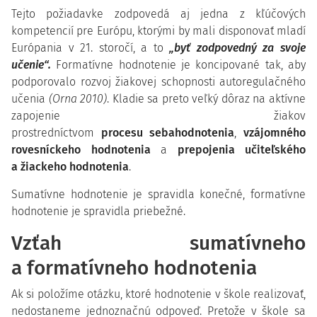
Tejto požiadavke zodpovedá aj jedna z kľúčových
kompetencií pre Európu, ktorými by mali disponovať mladí
Európania v 21. storočí, a to
„byť zodpovedný za svoje
učenie“.
Formatívne hodnotenie je koncipované tak, aby
podporovalo rozvoj žiakovej schopnosti autoregulačného
učenia
(Orna 2010)
. Kladie sa preto veľký dôraz na aktívne
zapojenie žiakov
prostredníctvom
procesu
sebahodnotenia
,
vzájomného
rovesníckeho hodnotenia
a
prepojenia učiteľského
a žiackeho hodnotenia
.
Sumatívne hodnotenie je spravidla konečné, formatívne
hodnotenie je spravidla priebežné.
Vzťah sumatívneho
a formatívneho hodnotenia
Ak si položíme otázku, ktoré hodnotenie v škole realizovať,
nedostaneme jednoznačnú odpoveď. Pretože v škole sa