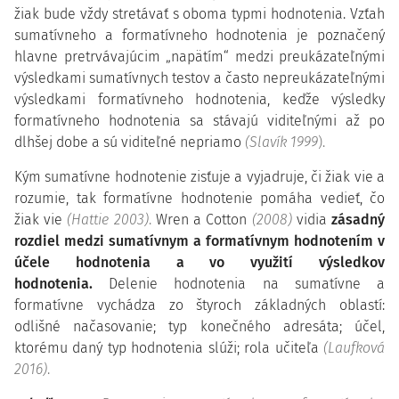
žiak bude vždy stretávať s oboma typmi hodnotenia. Vzťah
sumatívneho a formatívneho hodnotenia je poznačený
hlavne pretrvávajúcim „napätím“ medzi preukázateľnými
výsledkami sumatívnych testov a často nepreukázateľnými
výsledkami formatívneho hodnotenia, keďže výsledky
formatívneho hodnotenia sa stávajú viditeľnými až po
dlhšej dobe a sú viditeľné nepriamo
(Slavík 1999
).
Kým sumatívne hodnotenie zisťuje a vyjadruje, či žiak vie a
rozumie, tak formatívne hodnotenie pomáha vedieť, čo
žiak vie
(Hattie 2003)
.
Wren a Cotton
(2008)
vidia
zásadný
rozdiel medzi sumatívnym a formatívnym hodnotením v
účele hodnotenia a vo využití výsledkov
hodnotenia.
Delenie hodnotenia na sumatívne a
formatívne vychádza zo štyroch základných oblastí:
odlišné načasovanie; typ konečného adresáta; účel,
ktorému daný typ hodnotenia slúži; rola učiteľa
(Laufková
2016)
.