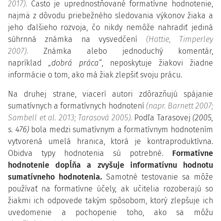
2017)
.
Často je uprednostňované formatívne hodnotenie,
najmä z dôvodu priebežného sledovania výkonov žiaka a
jeho ďalšieho rozvoja, čo nikdy nemôže nahradiť jediná
súhrnná známka na vysvedčení
(Hattie, Timperley
2007)
.
Známka alebo jednoduchý komentár,
napríklad
„dobrá práca“
, neposkytuje žiakovi žiadne
informácie o tom, ako má žiak zlepšiť svoju prácu.
Na druhej strane, viacerí autori zdôrazňujú spájanie
sumatívnych a formatívnych hodnotení
(napr. Barnett 2007;
Sambell et al. 2013; Tarasová 2005).
Podľa Tarasovej
(2005,
s. 476)
bola medzi sumatívnym a formatívnym hodnotením
vytvorená umelá hranica, ktorá je kontraproduktívna.
Obidva typy hodnotenia sú potrebné.
Formatívne
hodnotenie dopĺňa a zvyšuje informatívnu hodnotu
sumatívneho hodnotenia.
Samotné testovanie sa môže
používať na formatívne účely, ak učitelia rozoberajú so
žiakmi ich odpovede takým spôsobom, ktorý zlepšuje ich
uvedomenie a pochopenie toho, ako sa môžu