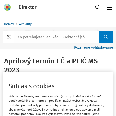
Direktor
Menu
Domov
Aktuality
Rozšírené vyhľadávanie
Aprílový termín EČ a PFIČ MS
2023
Vydané
:
29. 3. 2023
1 minúta čítania
Súhlas s cookies
Aprílový
(
náhradný) termín EČ a PFIČ MS
sa uskutoční
3.
Vážený návštevník, snažíme sa zo všetkých síl prinášať vysokú úroveň
až 5. apríla 2023
na vybraných stredných školách.
používateľského komfortu pri používaní našich webstránok. Medzi
základné predpoklady patrí napr. aby správne fungovalo vyhľadávanie,
aby sme vás neobťažovali nevhodnou reklamou alebo aby sme mali
dostatok podnetov, ako web vylepšovať. Preto od Vás potrebujeme
Zoznam škôl, na ktorých sa uskutoční NT EČ a PFIČ MS a