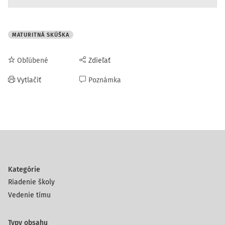
MATURITNÁ SKÚŠKA
Obľúbené
Zdieľať
Vytlačiť
Poznámka
Kategórie
Riadenie školy
Vedenie tímu
Typy obsahu