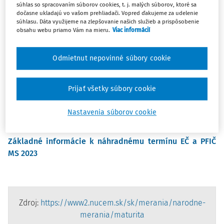
súhlas so spracovaním súborov cookies, t. j. malých súborov, ktoré sa
harmonogram NT -
TU
.
dočasne ukladajú vo vašom prehliadači. Vopred ďakujeme za udelenie
súhlasu. Dáta využijeme na zlepšovanie našich služieb a prispôsobenie
Na aprílovom termíne EČ a PFIČ MS sa môžu zúčastniť
obsahu webu priamo Vám na mieru.
Viac informácií
žiaci, ktorí boli prihlásení na marcový termín EČ a PFIČ MS
v školskom roku 2022/2023 bez ohľadu na to, či mali
Odmietnut nepovinné súbory cookie
vykonať riadny termín alebo opravný termín a postupovali
podľa
§ 89, odsek 2 školského zákona
v platnom znení.
Prijať všetky súbory cookie
Riaditeľ školy prihlási žiaka na NT EČ a/alebo PFIČ MS na
základe jeho žiadosti prostredníctvom
Informačného
Nastavenia súborov cookie
systému pre EČ a PFIČ MS
najneskôr do 20. marca 2023.
Základné informácie k náhradnému termínu EČ a PFIČ
MS 2023
Zdroj:
https://www2.nucem.sk/sk/merania/narodne-
merania/maturita