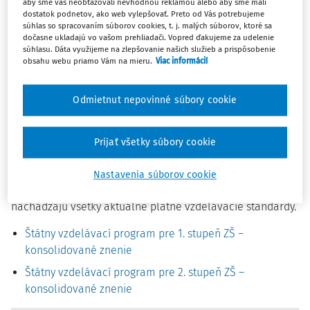
aby sme vás neobťažovali nevhodnou reklamou alebo aby sme mali
programov pre základné školy v ich s aktuálne platnom
dostatok podnetov, ako web vylepšovať. Preto od Vás potrebujeme
znení v zmysle neskorších dodatkov vydaných do 18. 7.
súhlas so spracovaním súborov cookies, t. j. malých súborov, ktoré sa
dočasne ukladajú vo vašom prehliadači. Vopred ďakujeme za udelenie
2022.
súhlasu. Dáta využijeme na zlepšovanie našich služieb a prispôsobenie
obsahu webu priamo Vám na mieru.
Viac informácií
Konsolidované znenie je doplnené aj verziou so
sledovaním zmien.
Odmietnut nepovinné súbory cookie
Súčasťou konsolidovaného znenia sú
rámcové učebné
plány
pre základné školy s vyučovacím jazykom
Prijať všetky súbory cookie
slovenským, základné školy s vyučovacím jazykom
národnostnej menšiny a základné školy s vyučovaním
Nastavenia súborov cookie
jazyka národnostnej menšiny. V jednotlivých prílohách sa
nachádzajú všetky aktuálne platné
vzdelávacie štandardy
.
Štátny vzdelávací program pre 1. stupeň ZŠ –
konsolidované znenie
Štátny vzdelávací program pre 2. stupeň ZŠ –
konsolidované znenie