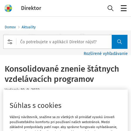
Direktor
Menu
Domov
Aktuality
Rozšírené vyhľadávanie
Konsolidované znenie štátnych
vzdelávacích programov
Vydané
:
10. 9. 2022
1 minúta čítania
Súvisiace dokumenty (1)
Súhlas s cookies
Ministerstvo školstva, vedy, výskumu a športu Slovenskej
Vážený návštevník, snažíme sa zo všetkých síl prinášať vysokú úroveň
republiky schválilo s účinnosťou od 1. 9.
používateľského komfortu pri používaní našich webstránok. Medzi
základné predpoklady patrí napr. aby správne fungovalo vyhľadávanie,
2022
konsolidované znenie
štátnych vzdelávacích