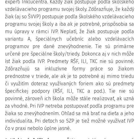
experti Inklucentra. Každý žiak postupuje podľa školského
vzdelávacieho programu svojej školy. Zdôrazňuje, že každý
žiak (aj so ŠVVP) postupuje podľa školského vzdelávacieho
programu svojej školy a iba ak je potrebné, prispôsobia sa
mu úpravy v rámci IVP. Neplatí, že žiak postupuje podľa
variantu A, špeciálnych učebníc alebo vzdelávacích
programov pre dané znevýhodnenie. Tie sú primárne
určené pre špeciálne školy/triedy. Dokonca aj v nich môže
ísť žiak podľa IVP. Predmety RŠF, ILI, TKC nie sú povinné.
Zdôrazňujú sa inkluzívne formy práce so žiakom
prednostne v triede, ale ak je to potrebné aj mimo triedu
či využitím doteraz využívaných foriem ako sú predmety
špecifickej podpory (RŠF, ILI, TKC a pod.). Tie nie sú
povinné, zároveň ich škola môže stále realizovať, ak uzná
za vhodné. Pri IVP netreba postupovať podľa programu pre
žiaka so znevýhodnením. Ohľad sa má brať na dieťa a jeho
individualita. Pri deťoch so SZP je tiež možné využívať IVP
čo v praxi nebolo úplne jasné.