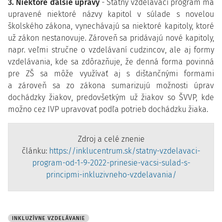
3. Niektoré ďalšie úpravy
-
Štátny vzdelávací program má
upravené niektoré názvy kapitol v súlade s novelou
školského zákona, vynechávajú sa niektoré kapitoly, ktoré
už zákon nestanovuje. Zároveň sa pridávajú nové kapitoly,
napr. veľmi stručne o vzdelávaní cudzincov, ale aj formy
vzdelávania, kde sa zdôrazňuje, že denná forma povinná
pre ZŠ sa môže využívať aj s dištančnými formami
a zároveň sa zo zákona sumarizujú možnosti úprav
dochádzky žiakov, predovšetkým už žiakov so ŠVVP, kde
možno cez IVP upravovať podľa potrieb dochádzku žiaka.
Zdroj a celé znenie
článku:
https://inklucentrum.sk/statny-vzdelavaci-
program-od-1-9-2022-prinesie-vacsi-sulad-s-
principmi-inkluzivneho-vzdelavania/
INKLUZÍVNE VZDELÁVANIE