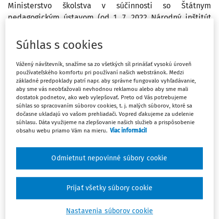
Ministerstvo školstva v súčinnosti so Štátnym
pedagogickým ústavom (od 1. 7. 2022
Národný inštitút
vzdelávania a mládeže – NIVAM
) zverejnilo 20. júla 2022
nový
dodatok č. 11 k Štátnemu vzdelávaciemu programu
.
Súhlas s cookies
Vážený návštevník, snažíme sa zo všetkých síl prinášať vysokú úroveň
Zmeny prichádzajú v nadväznosti na novelu školského
používateľského komfortu pri používaní našich webstránok. Medzi
zákona a nové vyhlášky. V nadväznosti na tieto
základné predpoklady patrí napr. aby správne fungovalo vyhľadávanie,
aby sme vás neobťažovali nevhodnou reklamou alebo aby sme mali
zmeny
budú zverejnené
aj obdobné zmeny v
dostatok podnetov, ako web vylepšovať. Preto od Vás potrebujeme
jednotlivých
vzdelávacích programoch pre daný typ
súhlas so spracovaním súborov cookies, t. j. malých súborov, ktoré sa
znevýhodnenia
, aj s ďalšími podrobnejšími
úpravami pre
dočasne ukladajú vo vašom prehliadači. Vopred ďakujeme za udelenie
súhlasu. Dáta využijeme na zlepšovanie našich služieb a prispôsobenie
žiakov so ŠVVP
.
obsahu webu priamo Vám na mieru.
Viac informácií
kompletná konsolidovaná verzi
a
Odmietnut nepovinné súbory cookie
verzia so sledovaním zmien
Novinky štátneho vzdelávacieho programu
Prijať všetky súbory cookie
1. Zdôraznenie slobody školy pri rozdelení štandardov
a počtov hodín predmetu do ročníkov v rámci stupňa
Nastavenia súborov cookie