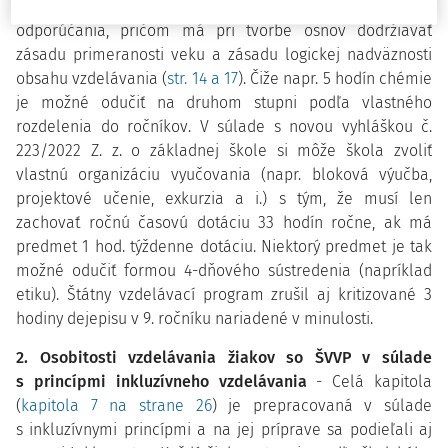
vzdelávania.
Rámcový učebný plán má charakter
odporúčania, pričom má pri tvorbe osnov dodržiavať
zásadu primeranosti veku a zásadu logickej nadväznosti
obsahu vzdelávania (
str. 14 a 17
). Čiže napr. 5 hodín chémie
je možné odučiť na druhom stupni podľa vlastného
rozdelenia do ročníkov. V súlade s novou vyhláškou č.
223/2022 Z. z. o základnej škole si môže škola zvoliť
vlastnú organizáciu vyučovania (napr. bloková výučba,
projektové učenie, exkurzia a i.) s tým, že musí len
zachovať ročnú časovú dotáciu 33 hodín ročne, ak má
predmet 1 hod. týždenne dotáciu. Niektorý predmet je tak
možné odučiť formou 4-dňového sústredenia (napríklad
etiku). Štátny vzdelávací program zrušil aj kritizované 3
hodiny dejepisu v 9. ročníku nariadené v minulosti.
2. Osobitosti vzdelávania žiakov so ŠVVP v súlade
s princípmi inkluzívneho vzdelávania
-
Celá kapitola
(
kapitola 7 na strane 26
) je prepracovaná v súlade
s inkluzívnymi princípmi a na jej príprave sa podieľali aj