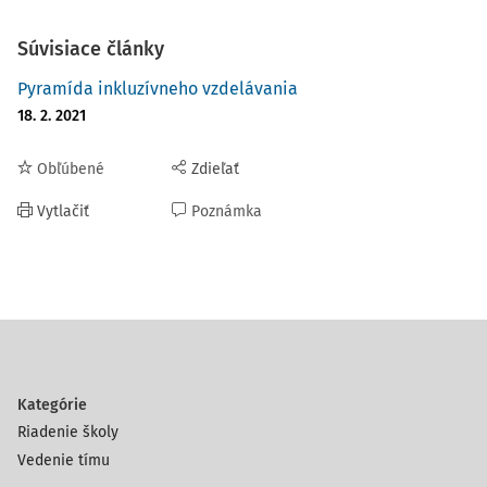
Súvisiace články
Pyramída inkluzívneho vzdelávania
18. 2. 2021
Obľúbené
Zdieľať
Vytlačiť
Poznámka
Kategórie
Riadenie školy
Vedenie tímu