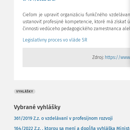
Cieľom je upraviť organizáciu funkčného vzdelávan
ustanoviť profesijné kompetencie, ktoré má získať
činnosti vedúceho pedagogického zamestnanca al
Legislatívny proces vo vláde SR
Zdroj:
https://www.
VYHLÁŠKY
Vybrané vyhlášky
361/2019 Z.z. o vzdelávaní v profesijnom rozvoji
164/2022 Z.z. , ktorou sa mení a dopĺňa vyhláška Ministe