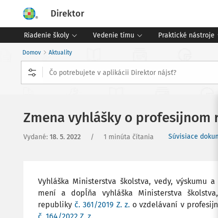
Direktor
Riadenie školy
Vedenie tímu
Praktické nástroje
Domov
Aktuality
Zmena vyhlášky o profesijnom r
Súvisiace doku
Vydané
:
18. 5. 2022
/
1 minúta čítania
Vyhláška Ministerstva školstva, vedy, výskumu a 
mení a dopĺňa vyhláška Ministerstva školstva
republiky
č. 361/2019 Z. z.
o vzdelávaní v profesij
č.
164/2022 Z. z.