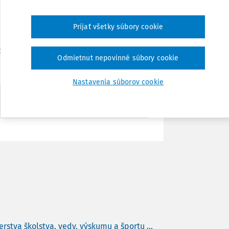
Zdieľať
ia v súlade s prijatou zmenou v zákone,
Prijať všetky súbory cookie
 účastník funkčného vzdelávania na výkon
ebo vedúceho odborného zamestnanca.
Poznámka
Odmietnut nepovinné súbory cookie
Nastavenia súborov cookie
aspi.sk
rstva školstva, vedy, výskumu a športu ...