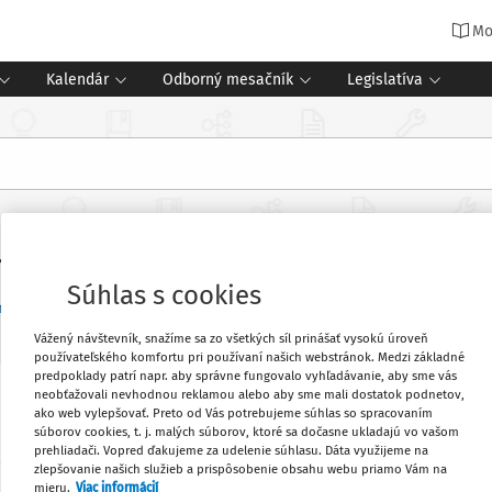
Mo
Kalendár
Odborný mesačník
Legislatíva
ozvoji
Súhlas s cookies
menty (2)
Vážený návštevník, snažíme sa zo všetkých síl prinášať vysokú úroveň
používateľského komfortu pri používaní našich webstránok. Medzi základné
predpoklady patrí napr. aby správne fungovalo vyhľadávanie, aby sme vás
neobťažovali nevhodnou reklamou alebo aby sme mali dostatok podnetov,
športu Slovenskej republiky, ktorou sa
Obľúbené
ako web vylepšovať. Preto od Vás potrebujeme súhlas so spracovaním
súborov cookies, t. j. malých súborov, ktoré sa dočasne ukladajú vo vašom
, vedy, výskumu a športu Slovenskej
prehliadači. Vopred ďakujeme za udelenie súhlasu. Dáta využijeme na
nom rozvoji vyšla v Zbierke zákonov pod
zlepšovanie našich služieb a prispôsobenie obsahu webu priamo Vám na
Vytlačiť
mieru.
Viac informácií