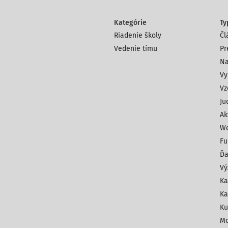
Kategórie
Ty
Riadenie školy
Čl
Vedenie tímu
Pr
Na
Vy
Vz
Ju
Ak
We
Fu
Ďa
Vý
Ka
Ka
Ku
Mo