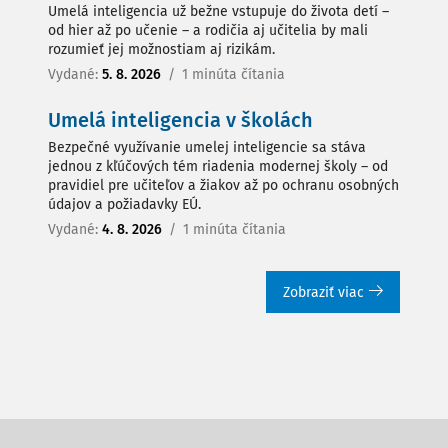
Umelá inteligencia už bežne vstupuje do života detí –
od hier až po učenie – a rodičia aj učitelia by mali
rozumieť jej možnostiam aj rizikám.
Vydané:
5. 8. 2026
/
1 minúta čítania
Umelá inteligencia v školách
Bezpečné využívanie umelej inteligencie sa stáva
jednou z kľúčových tém riadenia modernej školy – od
pravidiel pre učiteľov a žiakov až po ochranu osobných
údajov a požiadavky EÚ.
Vydané:
4. 8. 2026
/
1 minúta čítania
Zobraziť viac