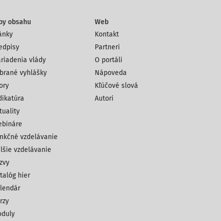
py obsahu
Web
ánky
Kontakt
edpisy
Partneri
riadenia vlády
O portáli
brané vyhlášky
Nápoveda
ory
Kľúčové slová
dikatúra
Autori
tuality
bináre
nkčné vzdelávanie
lšie vzdelávanie
zvy
talóg hier
lendár
rzy
duly