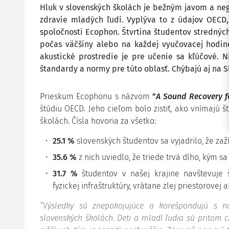
Hluk v slovenských školách je bežným javom a neg
zdravie mladých ľudí. Vyplýva to z údajov OECD,
spoločnosti Ecophon. Štvrtina študentov stredných 
počas väčšiny alebo na každej vyučovacej hodin
akustické prostredie je pre učenie sa kľúčové. N
štandardy a normy pre túto oblasť. Chýbajú aj na S
Prieskum Ecophonu s názvom
“
A Sound Recovery f
štúdiu OECD. Jeho cieľom bolo zistiť, ako vnímajú št
školách. Čísla hovoria za všetko:
25.1 %
slovenských študentov sa vyjadrilo, že zaž
35.6 %
z nich uviedlo, že triede trvá dlho, kým sa
31.7 %
študentov v našej krajine navštevuje š
fyzickej infraštruktúry, vrátane zlej priestorovej a
“Výsledky sú znepokojujúce a korešpondujú s n
slovenských školách. Deti a mladí ľudia sú pritom cit