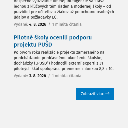
Bezpečné využívanie umelej inteligencie sa stáva
jednou z kľúčových tém riadenia modernej školy – od
pravidiel pre učiteľov a žiakov až po ochranu osobných
údajov a požiadavky EÚ.
Vydané:
4. 8. 2026
/
1 minúta čítania
Pilotné školy ocenili podporu
projektu PUŠD
Po prvom roku realizácie projektu zameraného na
predchádzanie predčasnému ukončeniu školskej
dochádzky („PUŠD“) hodnotili externí experti z 31
pilotných škôl spoluprácu priemerne známkou 8,8 z 10.
Vydané:
3. 8. 2026
/
1 minúta čítania
Zobraziť viac