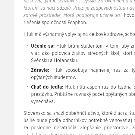
nižší vek, tým je senzitívnosť vyššia. Zároveň nemaj
ktorom sa nachádzajú. Preto je zodpovednosťou nás d
zdravé prostredie, ktoré podporuje učenie sa,”
hovor
riešenia spoločnosti Ecophon.
Hluk má významný vplyv aj na celkové zdravie, schopn
Učenie sa:
Hluk bráni študentom v tom, aby zre
viac ako polovica žiakov stredných škôl, ktorí
Švédsku a Holandsku.
Zdravie:
Hluk spôsobuje najmenej raz za týž
opýtaných študentov.
Chuť do jedla:
Hluk núti aspoň raz do týždňa p
prestávku. Približne rovnaký počet opýtaných obe
vynecháva.
Slovensko sa snaží dobehnúť učivo, ktoré žiaci a 
úsilie bude podľa odborníkov potrebné venovať aj
za posledné desaťročia. Zlepšenie priestorovej 
„Inštalácia akustického stropu dokáže znížiť intenzi