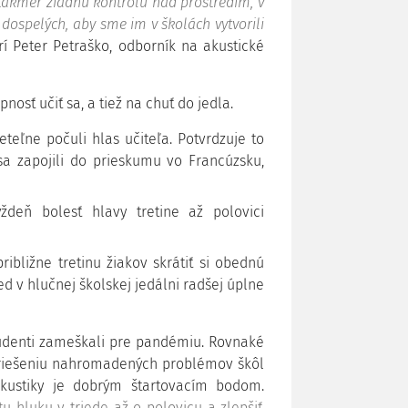
ú takmer žiadnu kontrolu nad prostredím, v
ospelých, aby sme im v školách vytvorili
í Peter Petraško, odborník na akustické
osť učiť sa, a tiež na chuť do jedla.
teľne počuli hlas učiteľa. Potvrdzuje to
 sa zapojili do prieskumu vo Francúzsku,
deň bolesť hlavy tretine až polovici
ribližne tretinu žiakov skrátiť si obednú
d v hlučnej školskej jedálni radšej úplne
študenti zameškali pre pandémiu. Rovnaké
 riešeniu nahromadených problémov škôl
akustiky je dobrým štartovacím bodom.
tu hluku v triede až o polovicu a zlepšiť