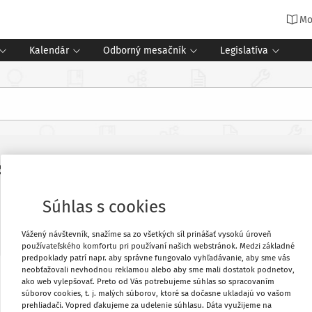
Mo
Kalendár
Odborný mesačník
Legislatíva
 sú v slovenských školách bežné. Po
Súhlas s cookies
Vážený návštevník, snažíme sa zo všetkých síl prinášať vysokú úroveň
používateľského komfortu pri používaní našich webstránok. Medzi základné
predpoklady patrí napr. aby správne fungovalo vyhľadávanie, aby sme vás
neobťažovali nevhodnou reklamou alebo aby sme mali dostatok podnetov,
ako web vylepšovať. Preto od Vás potrebujeme súhlas so spracovaním
Obľúbené
súborov cookies, t. j. malých súborov, ktoré sa dočasne ukladajú vo vašom
prehliadači. Vopred ďakujeme za udelenie súhlasu. Dáta využijeme na