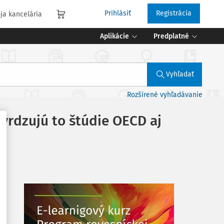
Prihlásiť
Registrácia
ja kancelária
Aplikácie
Predplatné
Vyhľadať
Rozšírené vyhľadávanie
tvrdzujú to štúdie OECD aj