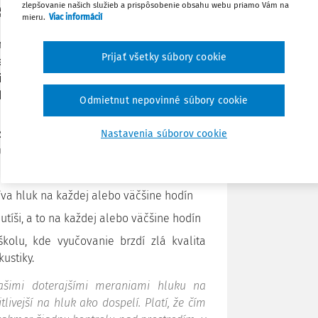
zlepšovanie našich služieb a prispôsobenie obsahu webu priamo Vám na
atívne ovplyvňuje učenie sa, aj celkové
Vytlačiť
mieru.
Viac informácií
 ktoré potvrdzuje aj najnovší prieskum
škôl sa vyjadrila, že je vystavená hluku
Zdieľať
Prijať všetky súbory cookie
e. WHO pritom upozorňuje, že kvalitné
ie všetky krajiny však majú v platnosti
lovensku.
Poznámka
Odmietnut nepovinné súbory cookie
or Schools
”
nadväzuje na poslednú PISA
Nastavenia súborov cookie
udenti hluk a zlú fyzickú infraštruktúru v
íva hluk na každej alebo väčšine hodín
 utíši, a to na každej alebo väčšine hodín
kolu, kde vyučovanie brzdí zlá kvalita
kustiky.
ašimi doterajšími meraniami hluku na
livejší na hluk ako dospelí. Platí, že čím