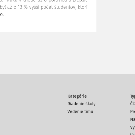
yť až o 13 % vyšší počet študentov, ktorí
o.
Kategórie
Ty
Riadenie školy
Čl
Vedenie tímu
Pr
Na
Vy