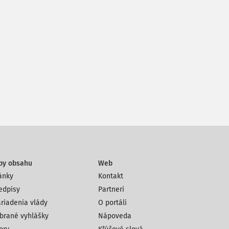
py obsahu
Web
ánky
Kontakt
edpisy
Partneri
riadenia vlády
O portáli
brané vyhlášky
Nápoveda