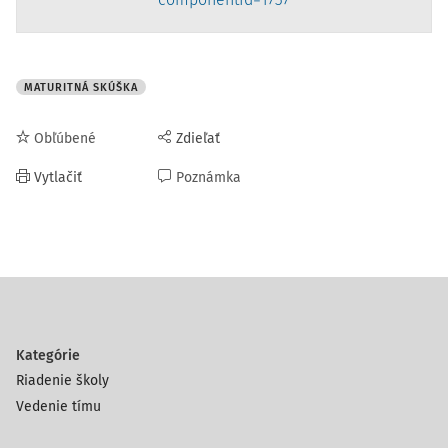
MATURITNÁ SKÚŠKA
Obľúbené
Zdieľať
Vytlačiť
Poznámka
Kategórie
Riadenie školy
Vedenie tímu