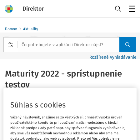
Direktor
Menu
Domov
Aktuality
Rozšírené vyhľadávanie
Maturity 2022 - sprístupnenie
testov
Vydané
:
4. 5. 2022
1 minúta čítania
Súhlas s cookies
Výsledky žiakov
v riadnom, náhradnom, resp. opravnom
Vážený návštevník, snažíme sa zo všetkých síl prinášať vysokú úroveň
termíne externej časti maturitnej skúšky v šk. roku
používateľského komfortu pri používaní našich webstránok. Medzi
základné predpoklady patrí napr. aby správne fungovalo vyhľadávanie,
2021/2022
v elektronickej forme
budú majú riaditelia
aby sme vás neobťažovali nevhodnou reklamou alebo aby sme mali
škôl k dispozícii od
4. mája 2022
prostredníctvom
dostatok podnetov, ako web vylepšovať. Preto od Vás potrebujeme