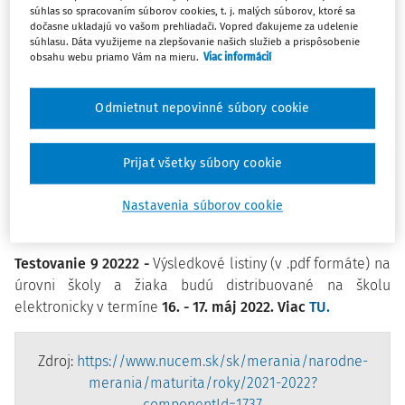
súhlas so spracovaním súborov cookies, t. j. malých súborov, ktoré sa
portálu CVTI SR – ŠVS Banská
dočasne ukladajú vo vašom prehliadači. Vopred ďakujeme za udelenie
Bystrica
https://maturita.svsbb.sk/
alebo
súhlasu. Dáta využijeme na zlepšovanie našich služieb a prispôsobenie
prostredníctvom školského informačného systému.
obsahu webu priamo Vám na mieru.
Viac informácií
Riaditeľ školy je povinný
informovať žiaka
o jeho
Odmietnut nepovinné súbory cookie
výsledku
najneskôr 10 dní pred uskutočnením ústnej
formy
internej časti maturitnej skúšky.
Prijať všetky súbory cookie
Výsledkové listiny
(riadny/náhradný/opravný termín) EČ
MS budú do škôl doručené v pracovných dňoch
5. až
Nastavenia súborov cookie
10. mája 2022.
Testovanie 9 20222 -
Výsledkové listiny (v .pdf formáte) na
úrovni školy a žiaka budú distribuované na školu
elektronicky v termíne
16. - 17. máj 2022. Viac
TU.
Zdroj:
https://www.nucem.sk/sk/merania/narodne-
merania/maturita/roky/2021-2022?
componentId=1737